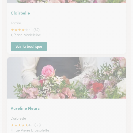
Clairbelle
Tarare
★
★
★
★
★
4.1 (32)
1, Place Madeleine
Voir la boutique
Aureline Fleurs
L'arbresle
★
★
★
★
★
4.5 (36)
4, rue Pierre Brossolette