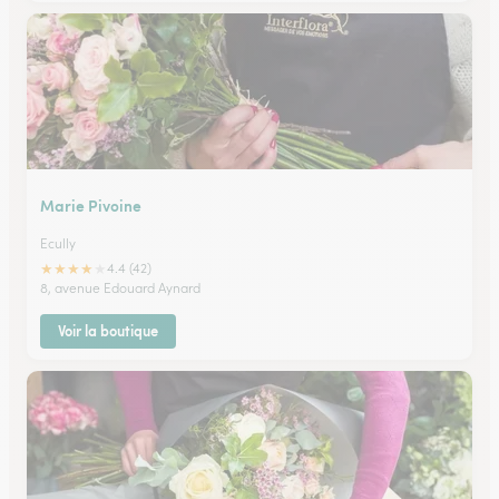
Marie Pivoine
Ecully
★
★
★
★
★
4.4 (42)
8, avenue Edouard Aynard
Voir la boutique