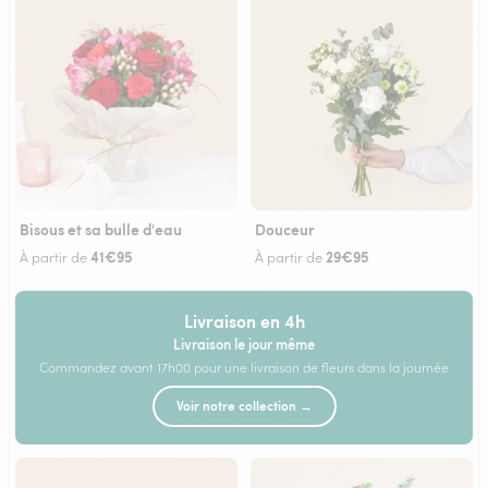
Bisous et sa bulle d'eau
Douceur
41€95
29€95
À partir de
À partir de
Livraison en 4h
Livraison le jour même
Commandez avant 17h00 pour une livraison de fleurs dans la journée
Voir notre collection →