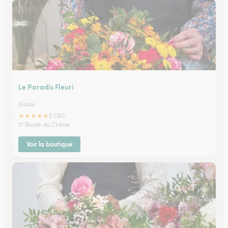
Le Paradis Fleuri
Violay
★
★
★
★
★
5 (35)
17 Route du Chêne
Voir la boutique