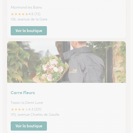
Montrond les Bains
★
★
★
★
★
4.6 (72)
135, avenue de la Gare
Voir la boutique
Carre Fleurs
Tassin la Demi Lune
★
★
★
★
★
4.3 (221)
170, avenue Charles de Gaulle
Voir la boutique