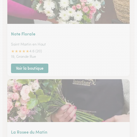
Note Florale
Saint Martin en Haut
★
★
★
★
★
4.6 (20)
19, Grande Rue
Voir la boutique
La Rosee du Matin