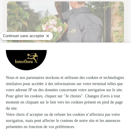
Nataly Fleurs
Grezieu la Varenne
★
★
★
★
★
4.7 (139)
C.Cial LECLERC 5, avenue Benoît Launay
Voir la boutique