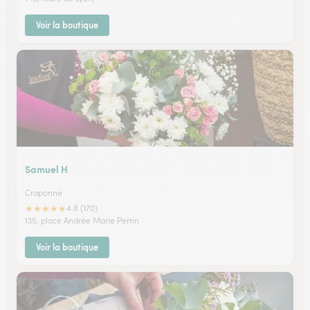
Voir la boutique
Samuel H
Craponne
★
★
★
★
★
4.8 (170)
135, place Andrée Marie Perrin
Voir la boutique