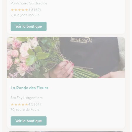
Pontcharra Sur Turdine
★
★
★
★
★
4.8 (69)
2, rue Jean Moulin
Voir la boutique
La Ronde des Fleurs
Ste Foy L Argentiere
★
★
★
★
★
4.5 (84)
70, route de Feurs
Voir la boutique