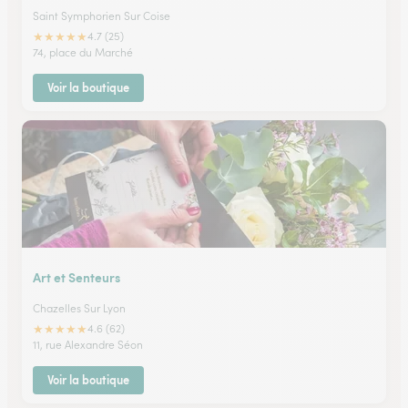
Saint Symphorien Sur Coise
★
★
★
★
★
4.7 (25)
74, place du Marché
Voir la boutique
Art et Senteurs
Chazelles Sur Lyon
★
★
★
★
★
4.6 (62)
11, rue Alexandre Séon
Voir la boutique