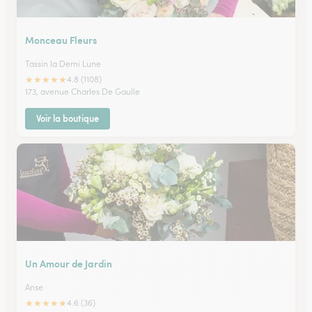
Monceau Fleurs
Tassin la Demi Lune
★
★
★
★
★
4.8 (1108)
173, avenue Charles De Gaulle
Voir la boutique
Un Amour de Jardin
Anse
★
★
★
★
★
4.6 (36)