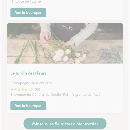
15, place de l'Eglise
Voir la boutique
Le Jardin des Fleurs
Champagne au Mont D'or
★
★
★
★
★
4.5 (68)
6, avenue du Général de Gaulle RN6 - Angle rue du Pavé
Voir la boutique
Voir tous les fleuristes à Montrottier