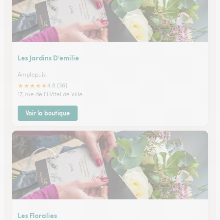
Les Jardins D’emilie
Amplepuis
★
★
★
★
★
4.8 (36)
17, rue de l'Hôtel de Ville
Voir la boutique
Les Floralies