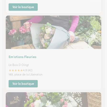
Voir la boutique
Em’otions Fleuries
Le Bois D Oingt
★
★
★
★
★
4.9 (42)
189, place de la Libération
Voir la boutique