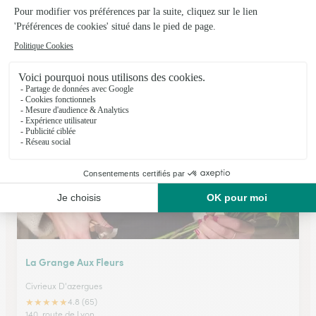
Art Floral
Feurs
★
★
★
★
★
4.4 (37)
5 place Carnot
Voir la boutique
La Grange Aux Fleurs
Civrieux D'azergues
★
★
★
★
★
4.8 (65)
140, route de Lyon,