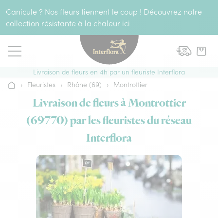
Aller au contenu
Canicule ? Nos fleurs tiennent le coup ! Découvrez notre
collection résistante à la chaleur
ici
Livraison de fleurs en 4h par un fleuriste Interflora
›
Fleuristes
›
Rhône (69)
›
Montrottier
Accueil
Livraison de fleurs à Montrottier
(69770) par les fleuristes du réseau
Interflora