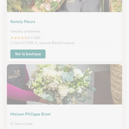
Nataly Fleurs
Grezieu la Varenne
★
★
★
★
★
4.7 (139)
C.Cial LECLERC 5, avenue Benoît Launay
Voir la boutique
Maison Philippe Bizet
St Genis Laval