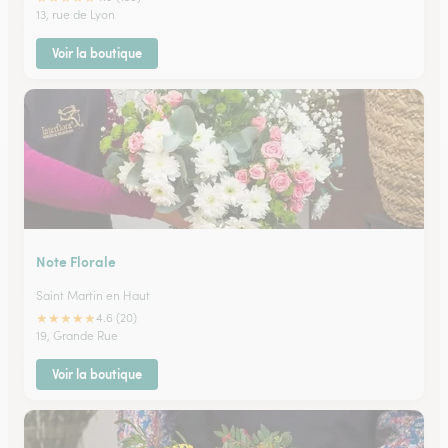
13, rue de Lyon
Voir la boutique
Note Florale
Saint Martin en Haut
★
★
★
★
★
4.6 (20)
19, Grande Rue
Voir la boutique