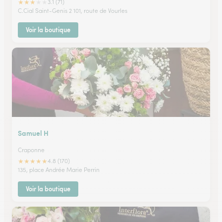
★
★
★
★
★
3.1 (71)
C.Cial Saint-Genis 2 101, route de Vourles
Voir la boutique
Samuel H
Craponne
★
★
★
★
★
4.8 (170)
135, place Andrée Marie Perrin
Voir la boutique