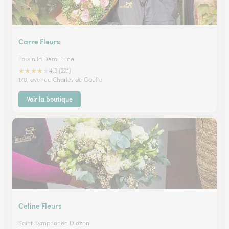
Carre Fleurs
Tassin la Demi Lune
★
★
★
★
★
4.3 (221)
170, avenue Charles de Gaulle
Voir la boutique
Celine Fleurs
Saint Symphorien D'ozon