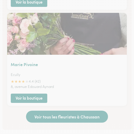
Voir la boutique
Marie Pivoine
Ecully
★
★
★
★
★
4.4 (42)
8, avenue Edouard Aynard
Voir la boutique
Voir tous les fleuristes à Chaussan