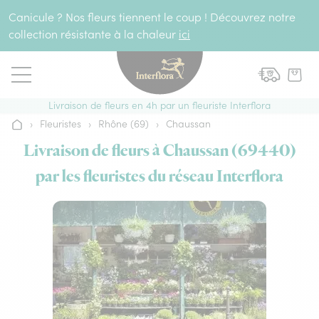
Aller au contenu
Canicule ? Nos fleurs tiennent le coup ! Découvrez notre
collection résistante à la chaleur
ici
Livraison de fleurs en 4h par un fleuriste Interflora
›
Fleuristes
›
Rhône (69)
›
Chaussan
Accueil
Livraison de fleurs à Chaussan (69440)
par les fleuristes du réseau Interflora