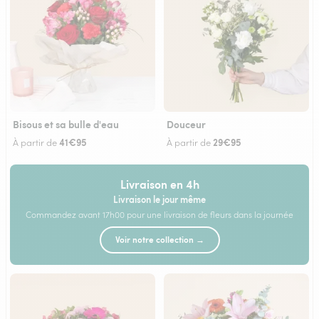
Bisous et sa bulle d'eau
Douceur
41€95
29€95
À partir de
À partir de
Livraison en 4h
Livraison le jour même
Commandez avant 17h00 pour une livraison de fleurs dans la journée
Voir notre collection →