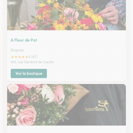
A Fleur de Pot
Brignais
★
★
★
★
★
5 (47)
140, rue Général de Gaulle
Voir la boutique