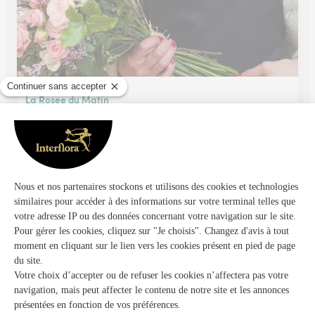
La Rosee du Matin
Saint Symphorien Sur Coise
★
★
★
★
★
4.7 (25)
74, place du Marché
Voir la boutique