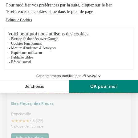
La Ronde des Fleurs
Ste Foy L Argentiere
★
★
★
★
★
4.5 (84)
70, route de Feurs
Voir la boutique
Des Fleurs, des Fleurs
Francheville
★
★
★
★
★
4.5 (172)
1, place de l'Europe