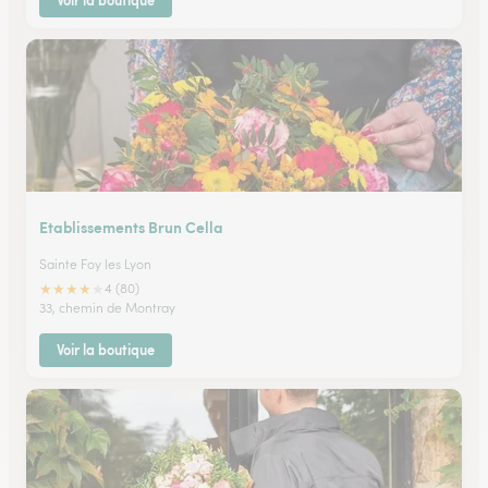
Voir la boutique
Etablissements Brun Cella
Sainte Foy les Lyon
★
★
★
★
★
4 (80)
33, chemin de Montray
Voir la boutique