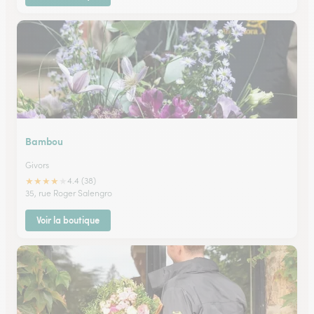
Bambou
Givors
★
★
★
★
★
4.4 (38)
35, rue Roger Salengro
Voir la boutique