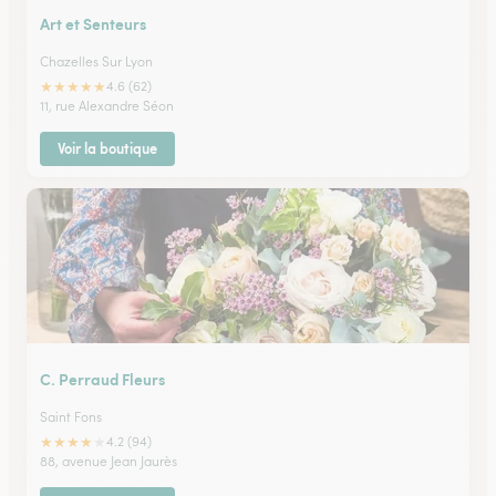
Art et Senteurs
Chazelles Sur Lyon
★
★
★
★
★
4.6 (62)
11, rue Alexandre Séon
Voir la boutique
C. Perraud Fleurs
Saint Fons
★
★
★
★
★
4.2 (94)
88, avenue Jean Jaurès