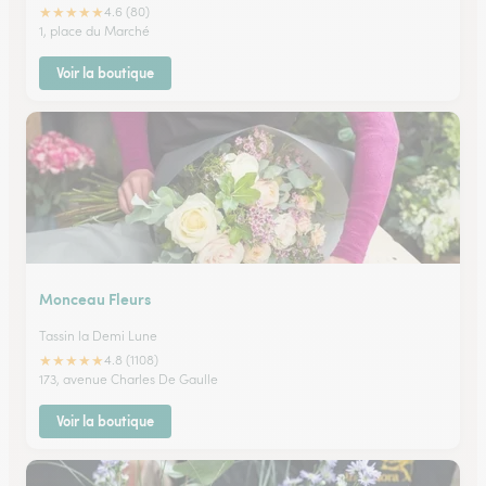
★
★
★
★
★
4.6 (80)
1, place du Marché
Voir la boutique
Monceau Fleurs
Tassin la Demi Lune
★
★
★
★
★
4.8 (1108)
173, avenue Charles De Gaulle
Voir la boutique