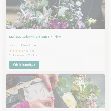
Maison Celestin Artisan Fleuriste
Tassin la Demi Lune
★
★
★
★
★
4.6 (52)
5 place Pierre Vauboin
Voir la boutique