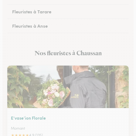
Fleuristes à Tarare
Fleuristes à Anse
Fleuristes à Lacenas
Nos fleuristes à Chaussan
Fleuristes à Amplepuis
E’vase’ion Florale
Mornant
★
★
★
★
★
4.9 (135)