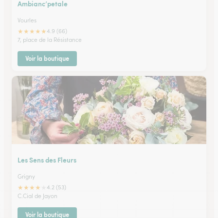
Ambianc’petale
Vourles
★
★
★
★
★
4.9 (66)
7, place de la Résistance
Voir la boutique
Les Sens des Fleurs
Grigny
★
★
★
★
★
4.2 (53)
C.Cial de Jayon
Voir la boutique