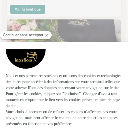
Voir la boutique
Marie Pivoine
Ecully
★
★
★
★
★
4.4 (42)
8, avenue Edouard Aynard
Voir la boutique