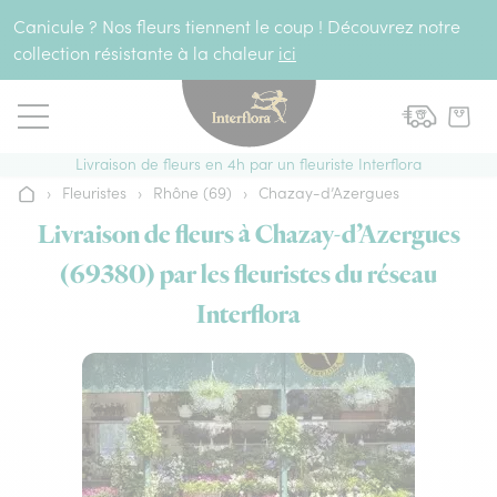
Aller au contenu
Canicule ? Nos fleurs tiennent le coup ! Découvrez notre
collection résistante à la chaleur
ici
Livraison de fleurs en 4h par un fleuriste Interflora
›
Fleuristes
›
Rhône (69)
›
Chazay-d’Azergues
Accueil
Livraison de fleurs à Chazay-d’Azergues
(69380) par les fleuristes du réseau
Interflora