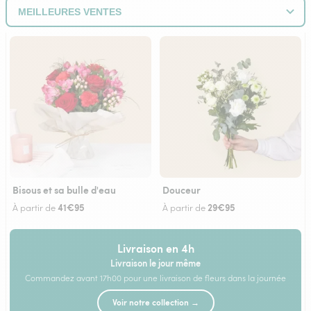
Bisous et sa bulle d'eau
Douceur
41€95
29€95
À partir de
À partir de
Livraison en 4h
Livraison le jour même
Commandez avant 17h00 pour une livraison de fleurs dans la journée
Voir notre collection →