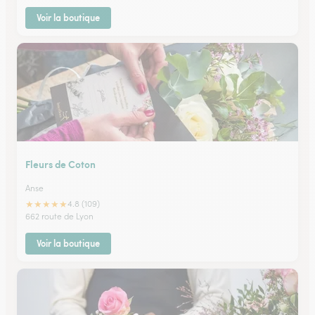
Voir la boutique
Fleurs de Coton
Anse
★
★
★
★
★
4.8 (109)
662 route de Lyon
Voir la boutique