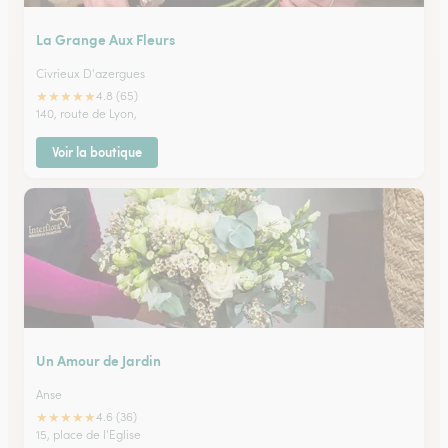
La Grange Aux Fleurs
Civrieux D'azergues
★
★
★
★
★
4.8 (65)
140, route de Lyon,
Voir la boutique
Un Amour de Jardin
Anse
★
★
★
★
★
4.6 (36)
15, place de l'Eglise