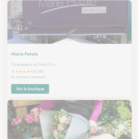
Marie Petale
Champagne au Mont D'or
★
★
★
★
★
4.8 (138)
41, avenue Lanessan
Voir la boutique