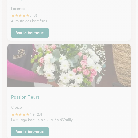
Lacenas
★
★
★
★
★
5 (3)
41 route des barrières
Voir la boutique
Passion Fleurs
Gleize
★
★
★
★
★
4.9 (231)
Le village beaujolais 15 allée d'Ouilly
Voir la boutique