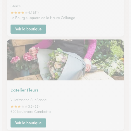
Gleize
★
★
★
★
★
4.1 (81)
Le Bourg 4, square de la Haute Collonge
Voir la boutique
L’atelier Fleurs
Villefranche Sur Saone
★
★
★
★
★
3.3 (83)
620 boulevard Gambetta
Voir la boutique