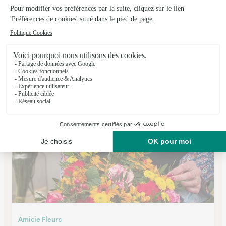
Lina Fleurs Sarl Jpm
Villefranche Sur Saone
★
★
★
★
★
4 (95)
777, rue Nationale
Voir la boutique
Amicie Fleurs