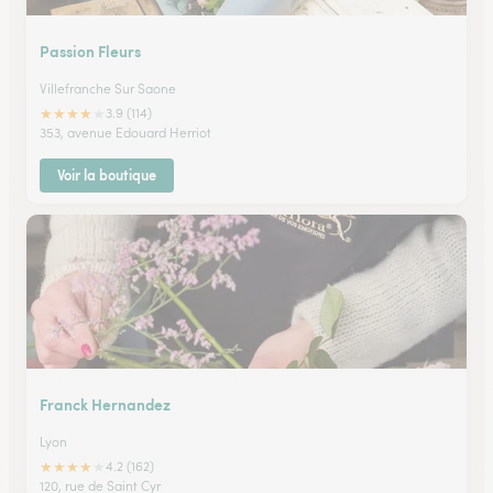
Passion Fleurs
Villefranche Sur Saone
★
★
★
★
★
3.9 (114)
353, avenue Edouard Herriot
Voir la boutique
Franck Hernandez
Lyon
★
★
★
★
★
4.2 (162)
120, rue de Saint Cyr