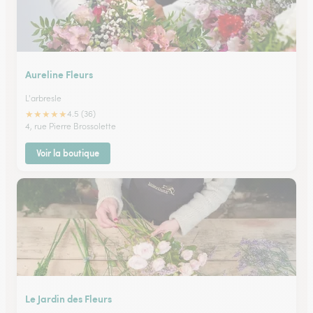
Aureline Fleurs
L'arbresle
★
★
★
★
★
4.5 (36)
4, rue Pierre Brossolette
Voir la boutique
Le Jardin des Fleurs