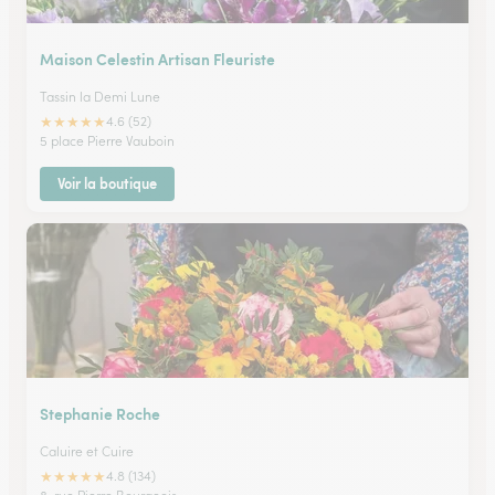
Maison Celestin Artisan Fleuriste
Tassin la Demi Lune
★
★
★
★
★
4.6 (52)
5 place Pierre Vauboin
Voir la boutique
Stephanie Roche
Caluire et Cuire
★
★
★
★
★
4.8 (134)