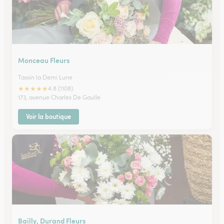
Monceau Fleurs
Tassin la Demi Lune
★
★
★
★
★
4.8 (1108)
173, avenue Charles De Gaulle
Voir la boutique
Bailly, Durand Fleurs