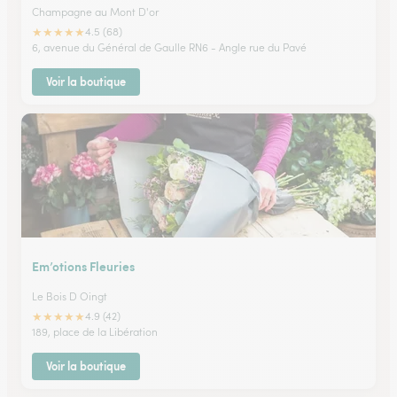
Champagne au Mont D'or
★
★
★
★
★
4.5 (68)
6, avenue du Général de Gaulle RN6 - Angle rue du Pavé
Voir la boutique
Em’otions Fleuries
Le Bois D Oingt
★
★
★
★
★
4.9 (42)
189, place de la Libération
Voir la boutique