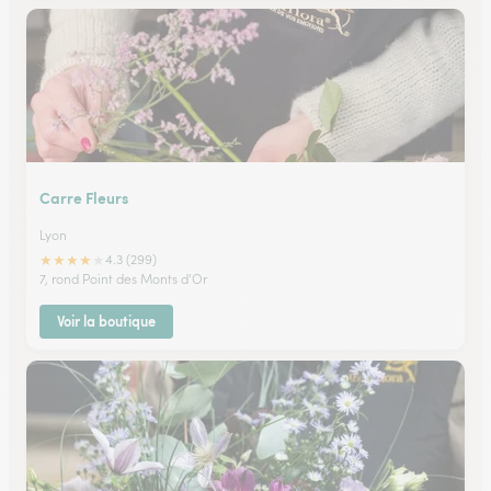
Carre Fleurs
Lyon
★
★
★
★
★
4.3 (299)
7, rond Point des Monts d'Or
Voir la boutique