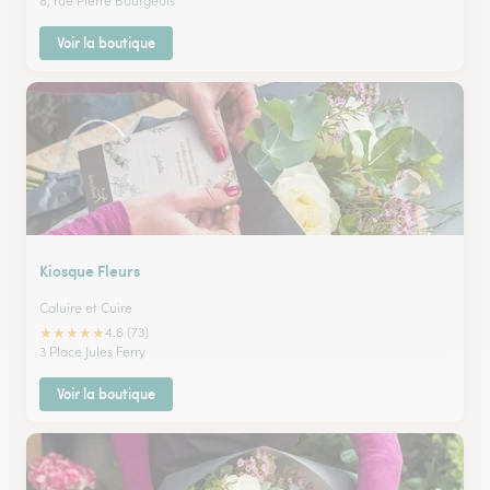
8, rue Pierre Bourgeois
Voir la boutique
Kiosque Fleurs
Caluire et Cuire
★
★
★
★
★
4.6 (73)
3 Place Jules Ferry
Voir la boutique