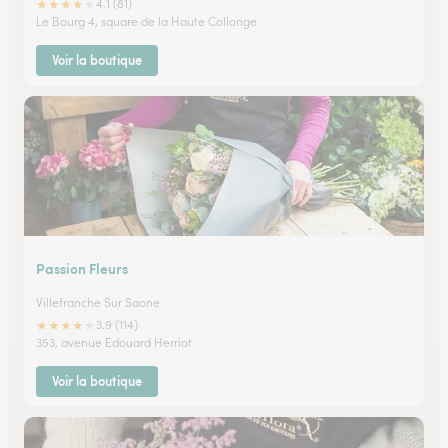
★
★
★
★
★
4.1 (81)
Le Bourg 4, square de la Haute Collonge
Voir la boutique
Passion Fleurs
Villefranche Sur Saone
★
★
★
★
★
3.9 (114)
353, avenue Edouard Herriot
Voir la boutique