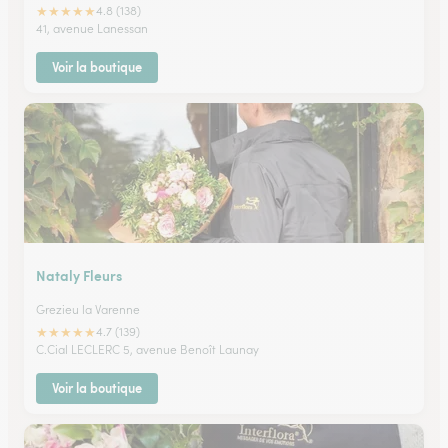
★
★
★
★
★
4.8 (138)
41, avenue Lanessan
Voir la boutique
Nataly Fleurs
Grezieu la Varenne
★
★
★
★
★
4.7 (139)
C.Cial LECLERC 5, avenue Benoît Launay
Voir la boutique