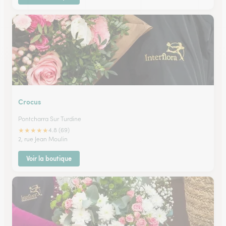
Crocus
Pontcharra Sur Turdine
★
★
★
★
★
4.8 (69)
2, rue Jean Moulin
Voir la boutique