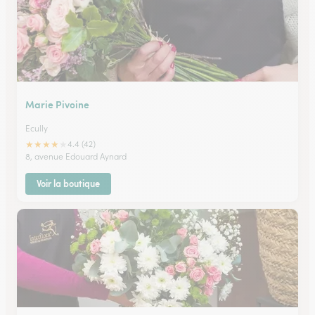
Marie Pivoine
Ecully
★
★
★
★
★
4.4 (42)
8, avenue Edouard Aynard
Voir la boutique