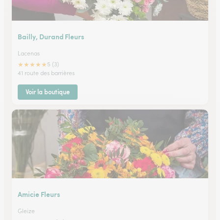
Bailly, Durand Fleurs
Lacenas
★
★
★
★
★
5 (3)
41 route des barrières
Voir la boutique
Amicie Fleurs
Gleize