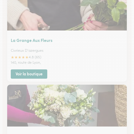
La Grange Aux Fleurs
Civrieux D'azergues
★
★
★
★
★
4.8 (65)
140, route de Lyon,
Voir la boutique