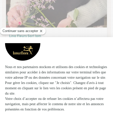
Lina Fleurs Sarl Jpm
Villefranche Sur Saone
★
★
★
★
★
4 (95)
777, rue Nationale
Voir la boutique