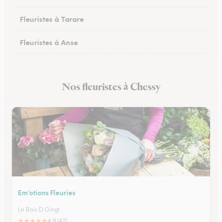
Fleuristes à Tarare
Fleuristes à Anse
Fleuristes à Lacenas
Nos fleuristes à Chessy
Fleuristes à Amplepuis
Em’otions Fleuries
Le Bois D Oingt
★
★
★
★
★
4.9 (42)