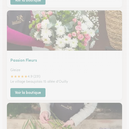
Voir la boutique
Passion Fleurs
Gleize
★
★
★
★
★
4.9 (231)
Le village beaujolais 15 allée d'Ouilly
Voir la boutique