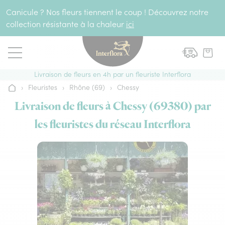
Aller au contenu
Canicule ? Nos fleurs tiennent le coup ! Découvrez notre
collection résistante à la chaleur
ici
Livraison de fleurs en 4h par un fleuriste Interflora
›
Fleuristes
›
Rhône (69)
›
Chessy
Accueil
Livraison de fleurs à Chessy (69380) par
les fleuristes du réseau Interflora