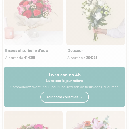
Bisous et sa bulle d'eau
Douceur
41€95
29€95
À partir de
À partir de
Livraison en 4h
Livraison le jour même
Commandez avant 17h00 pour une livraison de fleurs dans la journée
Voir notre collection →