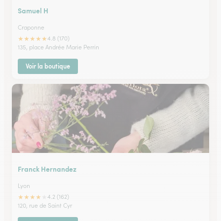
Samuel H
Craponne
★
★
★
★
★
4.8 (170)
135, place Andrée Marie Perrin
Voir la boutique
Franck Hernandez
Lyon
★
★
★
★
★
4.2 (162)
120, rue de Saint Cyr