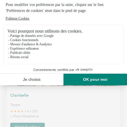
L’atelier Fleurs
Villefranche Sur Saone
★
★
★
★
★
3.3 (83)
620 boulevard Gambetta
Voir la boutique
Clairbelle
Tarare
★
★
★
★
★
4.1 (32)
1, Place Madeleine