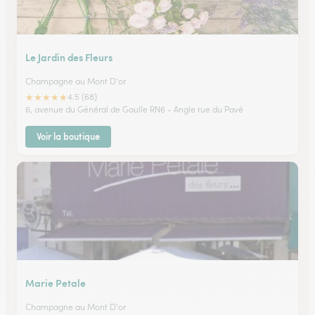
Le Jardin des Fleurs
Champagne au Mont D'or
★
★
★
★
★
4.5 (68)
6, avenue du Général de Gaulle RN6 - Angle rue du Pavé
Voir la boutique
Marie Petale
Champagne au Mont D'or