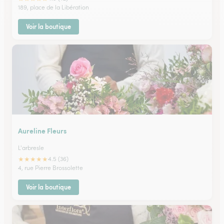
189, place de la Libération
Voir la boutique
Aureline Fleurs
L'arbresle
★
★
★
★
★
4.5 (36)
4, rue Pierre Brossolette
Voir la boutique