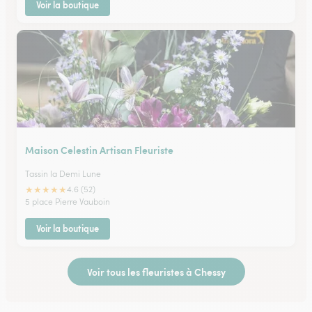
Voir la boutique
Maison Celestin Artisan Fleuriste
Tassin la Demi Lune
★
★
★
★
★
4.6 (52)
5 place Pierre Vauboin
Voir la boutique
Voir tous les fleuristes à Chessy