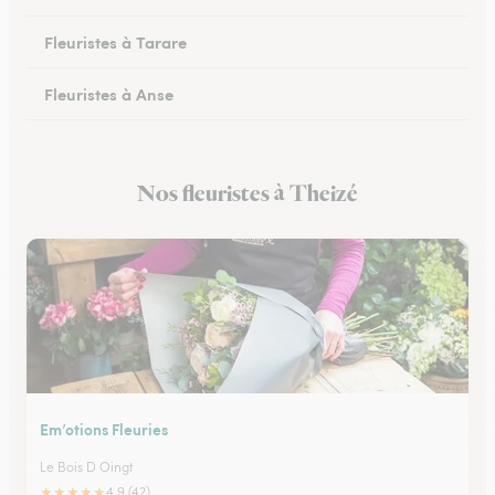
Fleuristes à Tarare
Fleuristes à Anse
Fleuristes à Lacenas
Nos fleuristes à Theizé
Fleuristes à Amplepuis
Em’otions Fleuries
Le Bois D Oingt
★
★
★
★
★
4.9 (42)