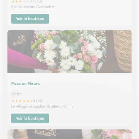
★
★
★
★
★
3.3 (83)
620 boulevard Gambetta
Voir la boutique
Passion Fleurs
Gleize
★
★
★
★
★
4.9 (231)
Le village beaujolais 15 allée d'Ouilly
Voir la boutique