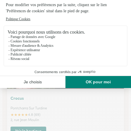
Aureline Fleurs
L'arbresle
★
★
★
★
★
4.5 (36)
4, rue Pierre Brossolette
Voir la boutique
Crocus
Pontcharra Sur Turdine
★
★
★
★
★
4.8 (69)
2, rue Jean Moulin