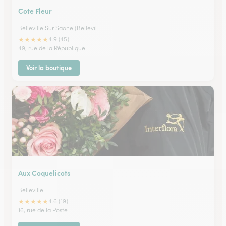
Cote Fleur
Belleville Sur Saone (Bellevil
★
★
★
★
★
4.9 (45)
49, rue de la République
Voir la boutique
Aux Coquelicots
Belleville
★
★
★
★
★
4.6 (19)
16, rue de la Poste