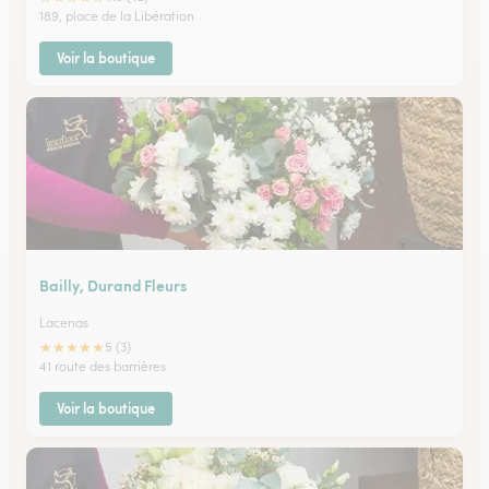
189, place de la Libération
Voir la boutique
Bailly, Durand Fleurs
Lacenas
★
★
★
★
★
5 (3)
41 route des barrières
Voir la boutique