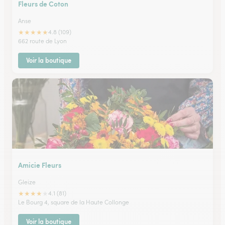
Fleurs de Coton
Anse
★
★
★
★
★
4.8 (109)
662 route de Lyon
Voir la boutique
Amicie Fleurs
Gleize
★
★
★
★
★
4.1 (81)
Le Bourg 4, square de la Haute Collonge
Voir la boutique