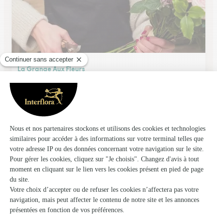
La Grange Aux Fleurs
Civrieux D'azergues
★
★
★
★
★
4.8 (65)
140, route de Lyon,
Voir la boutique