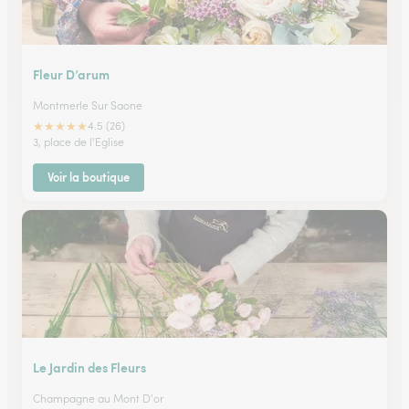
Fleur D’arum
Montmerle Sur Saone
★
★
★
★
★
4.5 (26)
3, place de l'Eglise
Voir la boutique
Le Jardin des Fleurs
Champagne au Mont D'or