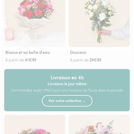
Bisous et sa bulle d'eau
Douceur
41€95
29€95
À partir de
À partir de
Livraison en 4h
Livraison le jour même
Commandez avant 17h00 pour une livraison de fleurs dans la journée
Voir notre collection →