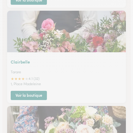
Voir la boutique
Clairbelle
Tarare
★
★
★
★
★
4.1 (32)
1, Place Madeleine
Voir la boutique