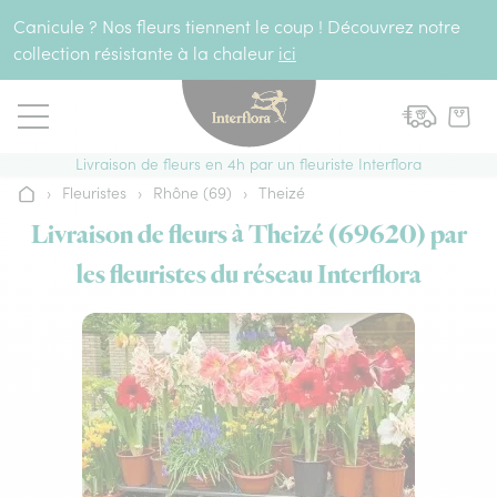
Aller au contenu
Canicule ? Nos fleurs tiennent le coup ! Découvrez notre
collection résistante à la chaleur
ici
Livraison de fleurs en 4h par un fleuriste Interflora
›
Fleuristes
›
Rhône (69)
›
Theizé
Accueil
Livraison de fleurs à Theizé (69620) par
les fleuristes du réseau Interflora