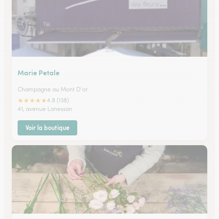
Marie Petale
Champagne au Mont D'or
★
★
★
★
★
4.8 (138)
41, avenue Lanessan
Voir la boutique