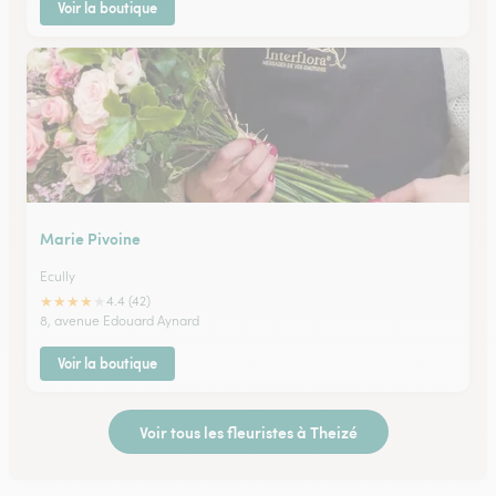
Voir la boutique
Marie Pivoine
Ecully
★
★
★
★
★
4.4 (42)
8, avenue Edouard Aynard
Voir la boutique
Voir tous les fleuristes à Theizé