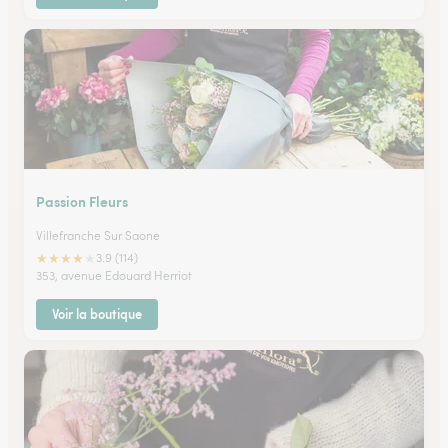
Passion Fleurs
Villefranche Sur Saone
★
★
★
★
★
3.9 (114)
353, avenue Edouard Herriot
Voir la boutique