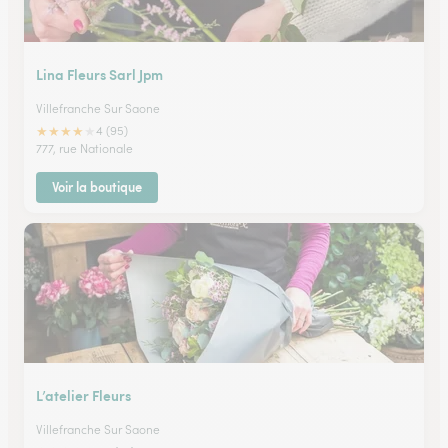
Lina Fleurs Sarl Jpm
Villefranche Sur Saone
★
★
★
★
★
4 (95)
777, rue Nationale
Voir la boutique
L’atelier Fleurs
Villefranche Sur Saone