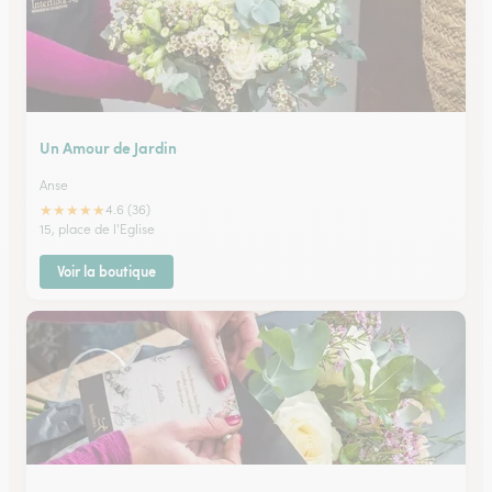
Un Amour de Jardin
Anse
★
★
★
★
★
4.6 (36)
15, place de l'Eglise
Voir la boutique