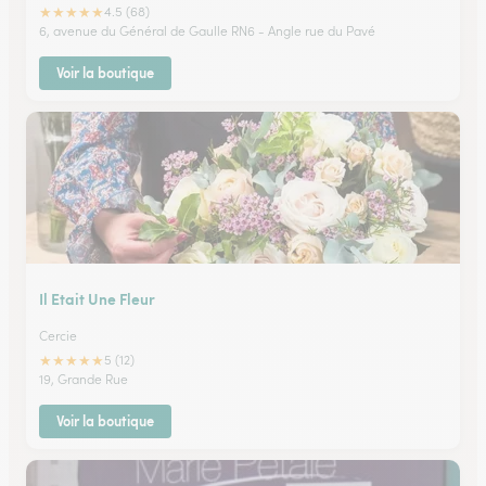
★
★
★
★
★
4.5 (68)
6, avenue du Général de Gaulle RN6 - Angle rue du Pavé
Voir la boutique
Il Etait Une Fleur
Cercie
★
★
★
★
★
5 (12)
19, Grande Rue
Voir la boutique