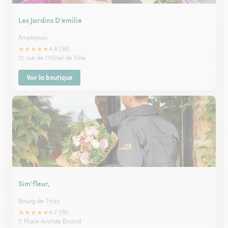
Les Jardins D’emilie
Amplepuis
★
★
★
★
★
4.8 (36)
17, rue de l'Hôtel de Ville
Voir la boutique
Sim’fleur,
Bourg de Thizy
★
★
★
★
★
4.7 (19)
7, Place Aristide Briand