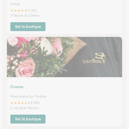
Violay
★
★
★
★
★
5 (35)
17 Route du Chêne
Voir la boutique
Crocus
Pontcharra Sur Turdine
★
★
★
★
★
4.8 (69)
2, rue Jean Moulin
Voir la boutique