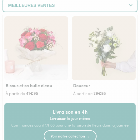
Bisous et sa bulle d'eau
Douceur
41€95
29€95
À partir de
À partir de
Livraison en 4h
Livraison le jour même
Commandez avant 17h00 pour une livraison de fleurs dans la journée
Voir notre collection →