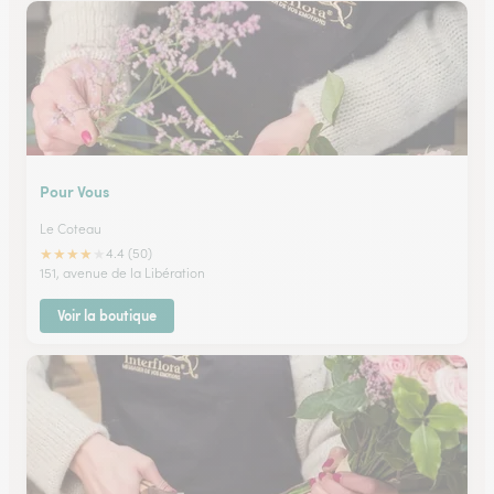
Pour Vous
Le Coteau
★
★
★
★
★
4.4 (50)
151, avenue de la Libération
Voir la boutique