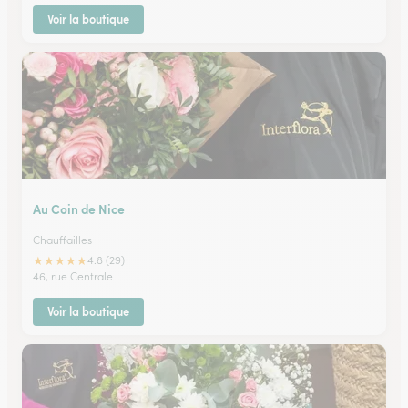
Voir la boutique
Au Coin de Nice
Chauffailles
★
★
★
★
★
4.8 (29)
46, rue Centrale
Voir la boutique