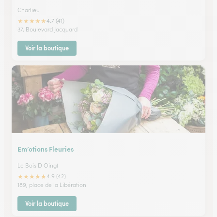
Charlieu
★
★
★
★
★
4.7 (41)
37, Boulevard Jacquard
Voir la boutique
Em’otions Fleuries
Le Bois D Oingt
★
★
★
★
★
4.9 (42)
189, place de la Libération
Voir la boutique