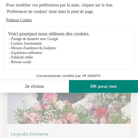
Fleuriste Pour Vous
Charlieu
★
★
★
★
★
3.6 (28)
Pole commercial Gayen 33, rue Dorian
Voir la boutique
Le Jardin Enchante