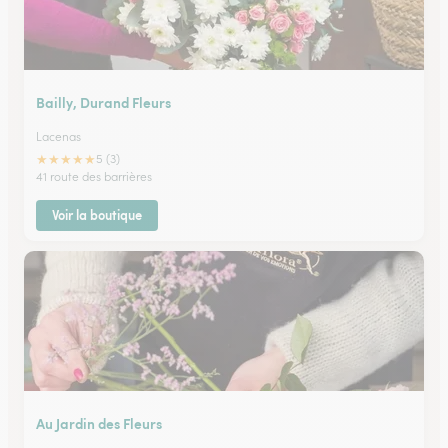
Bailly, Durand Fleurs
Lacenas
★
★
★
★
★
5 (3)
41 route des barrières
Voir la boutique
Au Jardin des Fleurs