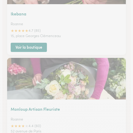
Ikebana
Roanne
★
★
★
★
★
4.7 (85)
15, place Georges Clémenceau
Voir la boutique
Monloup Artisan Fleuriste
Roanne
★
★
★
★
★
4.4 (60)
52 avenue de Paris