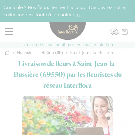
Aller au contenu
Canicule ? Nos fleurs tiennent le coup ! Découvrez notre
collection résistante à la chaleur
ici
Livraison de fleurs en 4h par un fleuriste Interflora
›
Fleuristes
›
Rhône (69)
›
Saint-Jean-la-Bussière
Accueil
Livraison de fleurs à Saint-Jean-la-
Bussière (69550) par les fleuristes du
réseau Interflora