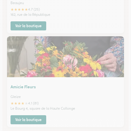
Beaujeu
★
★
★
★
★
4.7 (25)
162, rue de la République
Voir la boutique
Amicie Fleurs
Gleize
★
★
★
★
★
4.1 (81)
Le Bourg 4, square de la Haute Collonge
Voir la boutique