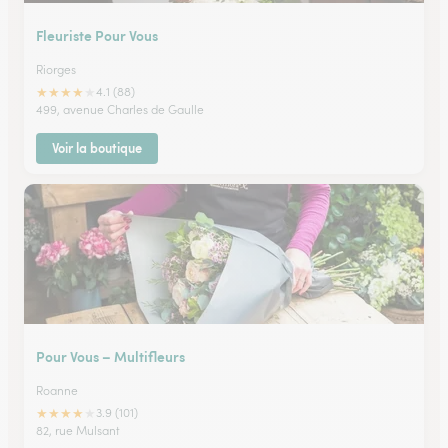
Fleuriste Pour Vous
Riorges
★
★
★
★
★
4.1 (88)
499, avenue Charles de Gaulle
Voir la boutique
Pour Vous – Multifleurs
Roanne
★
★
★
★
★
3.9 (101)
82, rue Mulsant