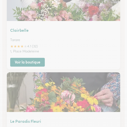
Clairbelle
Tarare
★
★
★
★
★
4.1 (32)
1, Place Madeleine
Voir la boutique
Le Paradis Fleuri