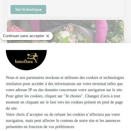
Voir la boutique
Cote Fleurs Creation
Mably
★
★
★
★
★
4.5 (87)
3, route de Briennon
Voir la boutique