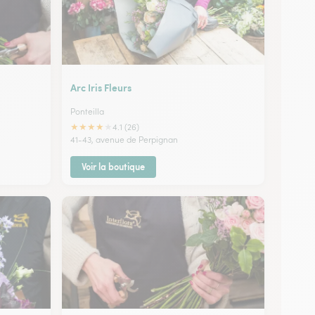
Arc Iris Fleurs
Ponteilla
★
★
★
★
★
4.1 (26)
41-43, avenue de Perpignan
Voir la boutique