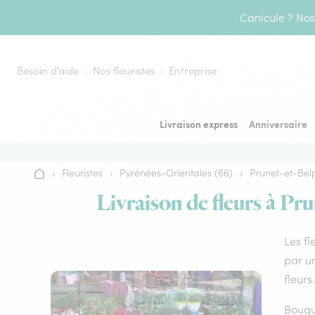
Aller au contenu
Canicule ? Nos 
Besoin d’aide
Nos fleuristes
Entreprise
Livraison express
Anniversaire
›
Fleuristes
›
Pyrénées-Orientales (66)
›
Prunet-et-Bel
Accueil
Livraison de fleurs à Pru
Les fl
par un
fleurs.
Bouque