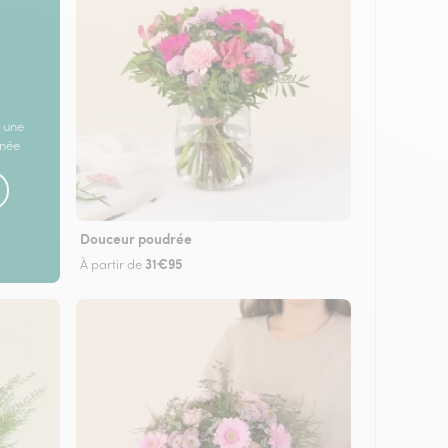
 une
rnée
Douceur poudrée
31€95
À partir de