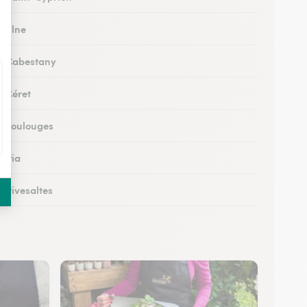
à Elne
 à Cabestany
à Céret
 à Toulouges
à Pia
à Rivesaltes
à Saleilles
 au Boulou