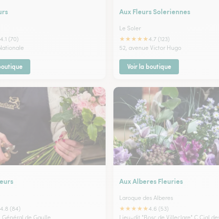
urs
Aux Fleurs Soleriennes
Le Soler
★
★
★
★
★
4.1 (70)
4.7 (123)
Nationale
52, avenue Victor Hugo
 boutique
Voir la boutique
leurs
Aux Alberes Fleuries
Laroque des Alberes
★
★
★
★
★
4.8 (84)
4.6 (53)
 Général de Gaulle
Lieu-dit "Bosc de Villeclare" C Cial de