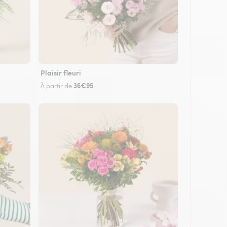
Plaisir fleuri
36€95
À partir de