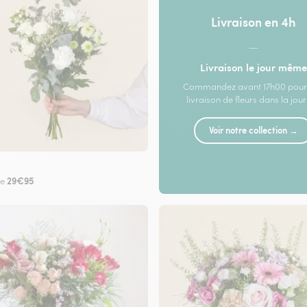
Livraison en 4h
—
Livraison le jour même
Commandez avant 17h00 pour
livraison de fleurs dans la jou
Voir notre collection →
29€95
de