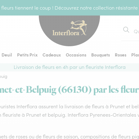
fleurs tiennent le coup ! Découvrez notre collection résistante
Recher
Deuil
Petits Prix
Cadeaux
Occasions
Bouquets
Roses
Pla
Livraison de fleurs en 4h par un fleuriste Interflora
puig
net-et-Belpuig (66130) par les fleur
euristes Interflora assurent la livraison de fleurs à Prunet et b
 fleuriste à Prunet et belpuig. Interflora Pyrenees-Orientales
ts de roses ou de fleurs de saison, compositions de fleurs piq