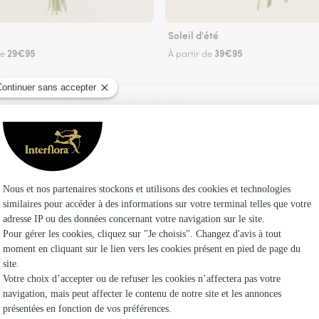
Soleil d'été
29€95
39€95
de
À partir de
Faire livrer des fleurs
leuriste Interflora à Prunet-et-Belpuig et dans
Les fleuri
Interflora
Fleuristes
Fleuristes