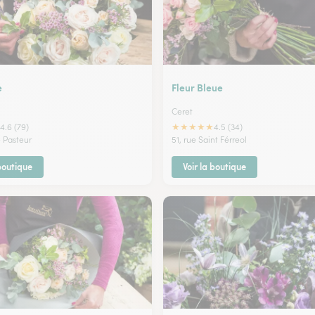
e
Fleur Bleue
Ceret
★
★
★
★
★
4.6 (79)
4.5 (34)
 Pasteur
51, rue Saint Férreol
 boutique
Voir la boutique