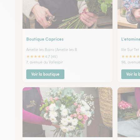
Boutique Caprices
L’etamin
Amelie les Bains (Amelie les B
Ille Sur Tet
★
★
★
★
★
★
★
★
★
★
4.7 (45)
7, avenue du Vallespir
96, avenue
Voir la boutique
Voir la