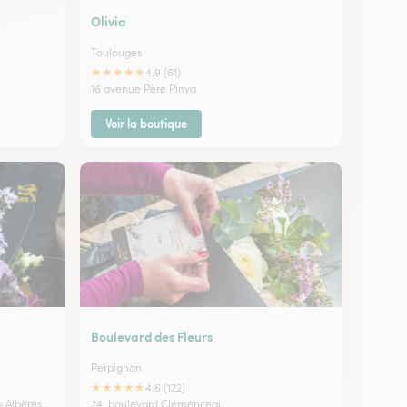
Olivia
Toulouges
★
★
★
★
★
4.9 (61)
16 avenue Père Pinya
Voir la boutique
Boulevard des Fleurs
Perpignan
★
★
★
★
★
4.6 (122)
s Albères
24, boulevard Clémenceau