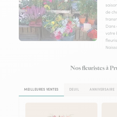
saison
de cho
transm
Dans c
votre 
fleuri
Naissa
Nos fleuristes à P
MEILLEURES VENTES
DEUIL
ANNIVERSAIRE