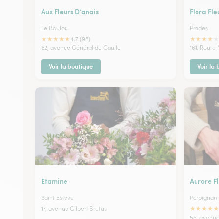
Aux Fleurs D’anais
Flora Fle
Le Boulou
Prades
★
★
★
★
★
★
★
★
★
★
4.7 (98)
62, avenue Général de Gaulle
161, Route 
Voir la boutique
Voir la
Etamine
Aurore F
Saint Esteve
Perpignan
★
★
★
★
★
17, avenue Gilbert Brutus
56, avenue