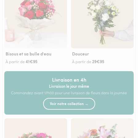
Bisous et sa bulle d'eau
Douceur
41€95
29€95
À partir de
À partir de
Livraison en 4h
Livraison le jour même
Commandez avant 17h00 pour une livraison de fleurs dans la journée
Voir notre collection →