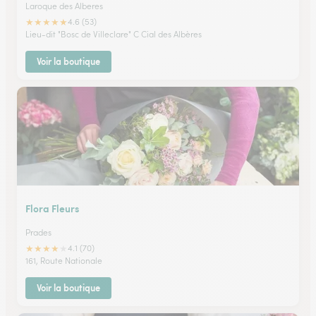
Laroque des Alberes
★
★
★
★
★
4.6 (53)
Lieu-dit "Bosc de Villeclare" C Cial des Albères
Voir la boutique
Flora Fleurs
Prades
★
★
★
★
★
4.1 (70)
161, Route Nationale
Voir la boutique