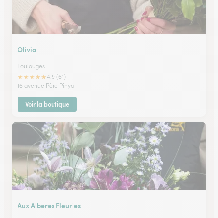
Olivia
Toulouges
★
★
★
★
★
4.9 (61)
16 avenue Père Pinya
Voir la boutique
Aux Alberes Fleuries