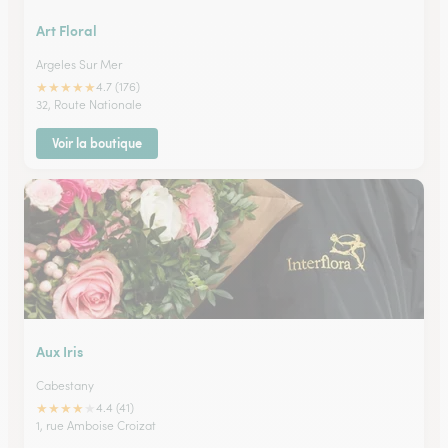
Art Floral
Argeles Sur Mer
★
★
★
★
★
4.7 (176)
32, Route Nationale
Voir la boutique
Aux Iris
Cabestany
★
★
★
★
★
4.4 (41)
1, rue Amboise Croizat