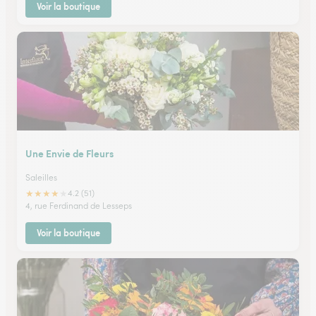
Voir la boutique
Une Envie de Fleurs
Saleilles
★
★
★
★
★
4.2 (51)
4, rue Ferdinand de Lesseps
Voir la boutique