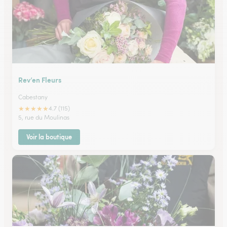
Rev’en Fleurs
Cabestany
★
★
★
★
★
4.7 (115)
5, rue du Moulinas
Voir la boutique