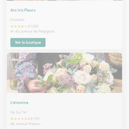
Arc Iris Fleurs
Ponteilla
★
★
★
★
★
4.1 (26)
41-43, avenue de Perpignan
Voir la boutique
L’etamine
Ille Sur Tet
★
★
★
★
★
4.6 (79)
96, avenue Pasteur