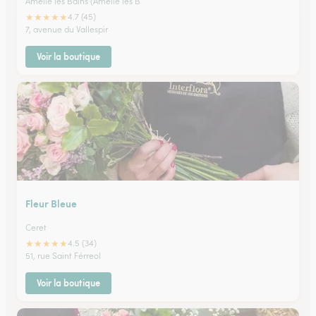
Amelie les Bains (Amelie les B
★
★
★
★
★
4.7 (45)
7, avenue du Vallespir
Voir la boutique
Fleur Bleue
Ceret
★
★
★
★
★
4.5 (34)
51, rue Saint Férreol
Voir la boutique