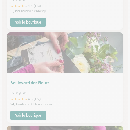
★
★
★
★
★
4.4 (143)
31, boulevard Kennedy
Voir la boutique
Boulevard des Fleurs
Perpignan
★
★
★
★
★
4.6 (122)
24, boulevard Clémenceau
Voir la boutique