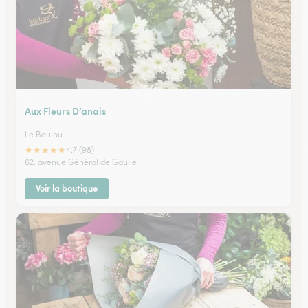
Aux Fleurs D’anais
Le Boulou
★
★
★
★
★
4.7 (98)
62, avenue Général de Gaulle
Voir la boutique