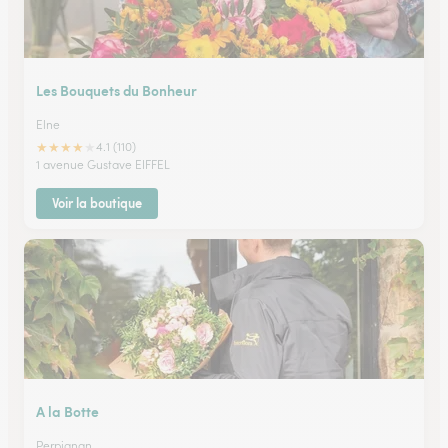
Les Bouquets du Bonheur
Elne
★
★
★
★
★
4.1 (110)
1 avenue Gustave EIFFEL
Voir la boutique
A la Botte
Perpignan