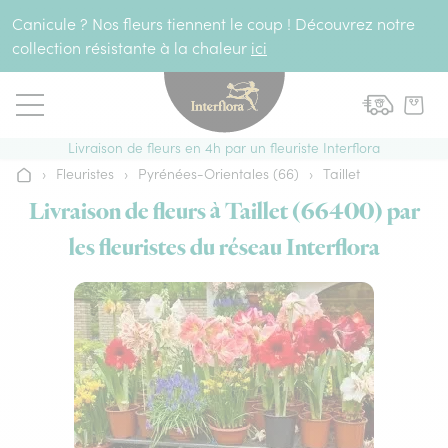
Aller au contenu
Canicule ? Nos fleurs tiennent le coup ! Découvrez notre
collection résistante à la chaleur
ici
Livraison de fleurs en 4h par un fleuriste Interflora
›
Fleuristes
›
Pyrénées-Orientales (66)
›
Taillet
Accueil
Livraison de fleurs à Taillet (66400) par
les fleuristes du réseau Interflora