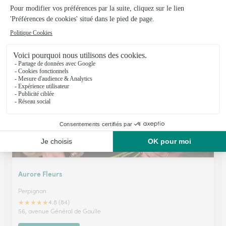
Illiberis Fleurs
Elne
★
★
★
★
★
4.8 (70)
17, Rue Porte de Perpignan
Voir la boutique
Aurore Fleurs
Perpignan
★
★
★
★
★
4.8 (84)
56, avenue Général de Gaulle