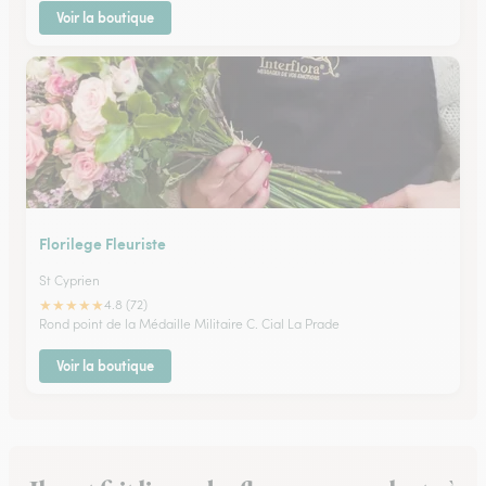
Voir la boutique
Florilege Fleuriste
St Cyprien
★
★
★
★
★
4.8 (72)
Rond point de la Médaille Militaire C. Cial La Prade
Voir la boutique