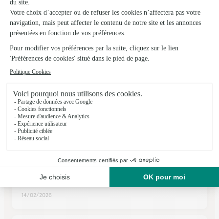
★
★
★
★
★
4.5 (46)
71, rue Barbès
Voir la boutique
Ils ont fait livrer des fleurs ou une plante à
Étréchy
★
★
★
★
★
Très bonne expérience
Facile, beaucoup de choix. Livraison toujours effectuée. client
satisfait.
14/02/2026