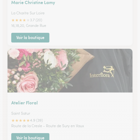
Marie Christine Lamy
La Charite Sur Loire
★
★
★
★
★
3.7 (20)
16,18,20, Grande Rue
Voir la boutique
Atelier Floral
Saint Satur
★
★
★
★
★
4.9 (39)
Route de la Cresle - Route de Sury en Vaux
Voir la boutique