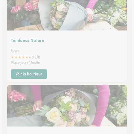
Tendance Nature
Fussy
★
★
★
★
★
4.8 (31)
Place Jean Moulin
Voir la boutique