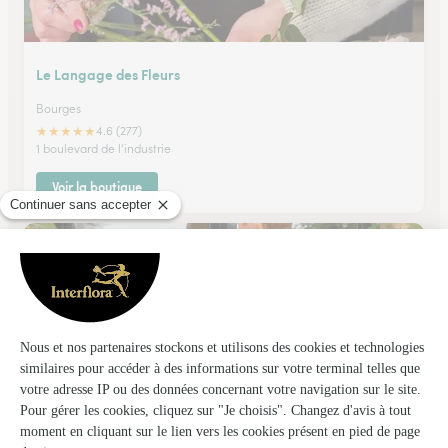
Le Langage des Fleurs
Bourges
★
★
★
★
★
4.6 (277)
1 boulevard de l'industrie
Voir la boutique
Fleurs Campagne
Bourges