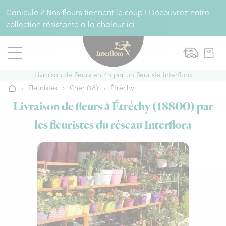
Aller au contenu
Canicule ? Nos fleurs tiennent le coup ! Découvrez notre
collection résistante à la chaleur
ici
Livraison de fleurs en 4h par un fleuriste Interflora
›
Fleuristes
›
Cher (18)
›
Étréchy
Accueil
Livraison de fleurs à Étréchy (18800) par
les fleuristes du réseau Interflora