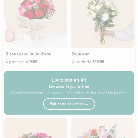
Bisous et sa bulle d'eau
Douceur
41€95
29€95
À partir de
À partir de
Livraison en 4h
Livraison le jour même
Commandez avant 17h00 pour une livraison de fleurs dans la journée
Voir notre collection →