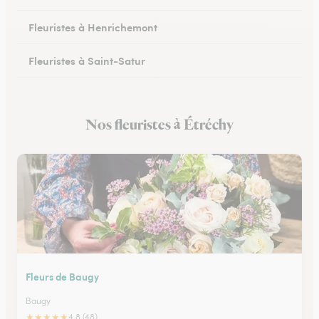
Fleuristes à Henrichemont
Fleuristes à Saint-Satur
Fleuristes à Saint-Florent-sur-Cher
Nos fleuristes à Étréchy
Fleuristes à Mehun-sur-Yèvre
Fleurs de Baugy
Baugy
★
★
★
★
★
4.8 (48)