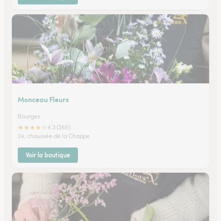
Monceau Fleurs
Bourges
★
★
★
★
★
4.3 (265)
24, chaussée de la Chappe
Voir la boutique