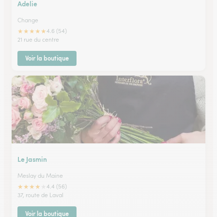
Adelie
Change
★
★
★
★
★
4.6 (54)
21 rue du centre
Voir la boutique
Le Jasmin
Meslay du Maine
★
★
★
★
★
4.4 (56)
37, route de Laval
Voir la boutique