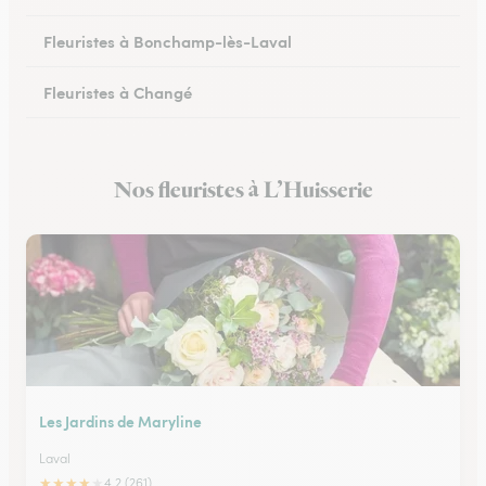
Fleuristes à Bonchamp-lès-Laval
Fleuristes à Changé
Fleuristes à Meslay-du-Maine
Nos fleuristes à L’Huisserie
Fleuristes à Pré-en-Pail-Saint-Samson
Les Jardins de Maryline
Laval
★
★
★
★
★
4.2 (261)