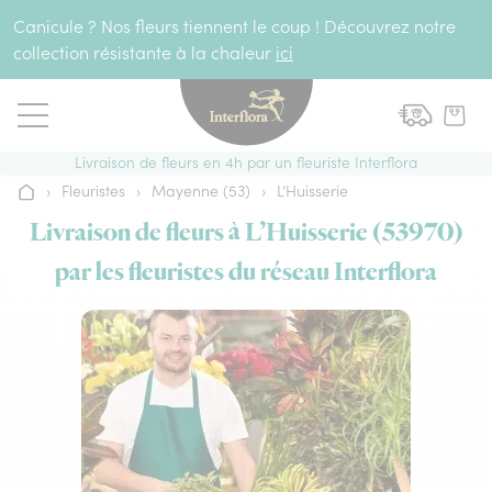
Aller au contenu
Canicule ? Nos fleurs tiennent le coup ! Découvrez notre
collection résistante à la chaleur
ici
Livraison de fleurs en 4h par un fleuriste Interflora
›
Fleuristes
›
Mayenne (53)
›
L’Huisserie
Accueil
Livraison de fleurs à L’Huisserie (53970)
par les fleuristes du réseau Interflora