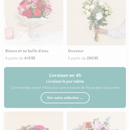
Bisous et sa bulle d'eau
Douceur
41€95
29€95
À partir de
À partir de
Livraison en 4h
Livraison le jour même
Commandez avant 17h00 pour une livraison de fleurs dans la journée
Voir notre collection →