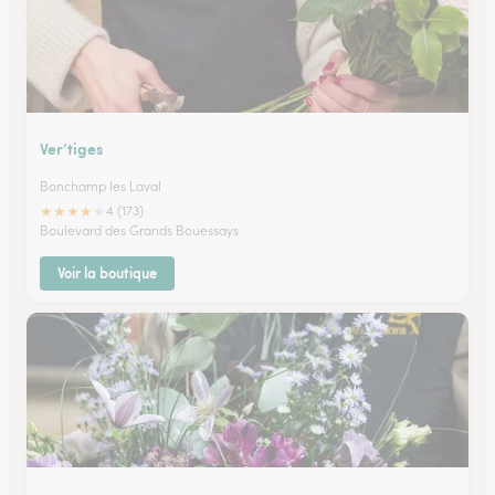
Ver’tiges
Bonchamp les Laval
★
★
★
★
★
4 (173)
Boulevard des Grands Bouessays
Voir la boutique