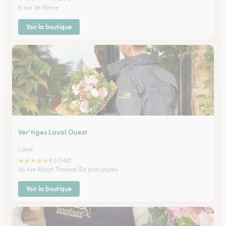
6 rue de Rome
Voir la boutique
Ver’tiges Laval Ouest
Laval
★
★
★
★
★
4.5 (142)
45 rue Albert Thomas Bd Jean Jaurès
Voir la boutique