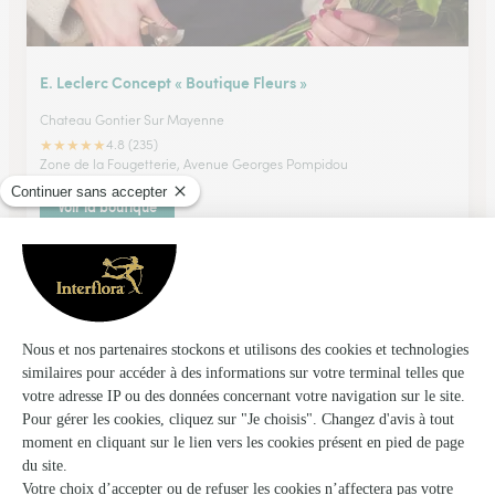
E. Leclerc Concept « Boutique Fleurs »
Chateau Gontier Sur Mayenne
★
★
★
★
★
4.8 (235)
Zone de la Fougetterie, Avenue Georges Pompidou
Voir la boutique
Maison Huau Bodinier
Craon