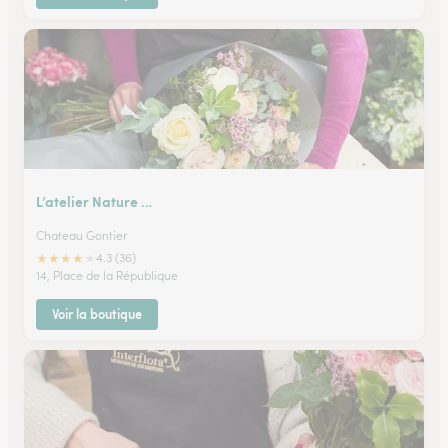
L’atelier Nature …
Chateau Gontier
★
★
★
★
★
4.3 (36)
14, Place de la République
Voir la boutique