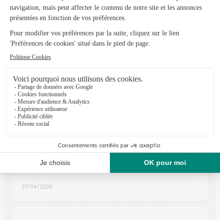
★
★
★
★
★
4.6 (122)
5, rue de Belgique
Voir la boutique
Ils ont fait livrer des fleurs ou une plante à
L’Huisserie
★
★
★
★
★
Simple d'utilisation
Simple d'utilisation
27/04/2026