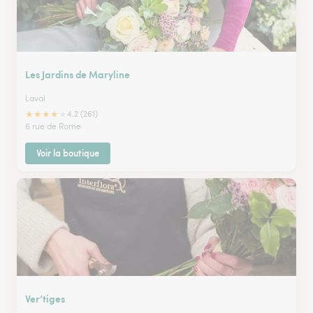
Les Jardins de Maryline
Laval
★
★
★
★
★
4.2 (261)
6 rue de Rome
Voir la boutique
Ver’tiges