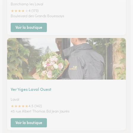
Bonchamp les Laval
★
★
★
★
★
4 (173)
Boulevard des Grands Bouessays
Voir la boutique
Ver’tiges Laval Ouest
Laval
★
★
★
★
★
4.5 (142)
45 rue Albert Thomas Bd Jean Jaurès
Voir la boutique