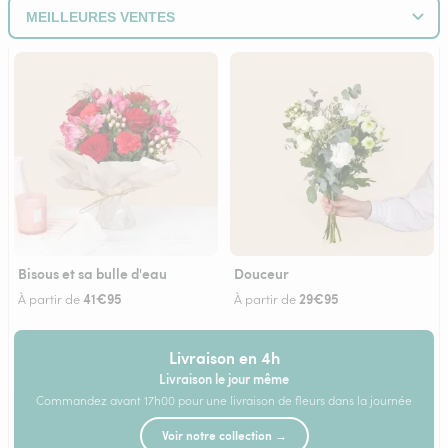
Bisous et sa bulle d'eau
Douceur
41€95
29€95
À partir de
À partir de
Livraison en 4h
Livraison le jour même
Commandez avant 17h00 pour une livraison de fleurs dans la journée
Voir notre collection →