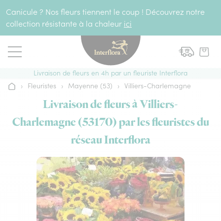
Aller au contenu
Canicule ? Nos fleurs tiennent le coup ! Découvrez notre
collection résistante à la chaleur
ici
Livraison de fleurs en 4h par un fleuriste Interflora
›
Fleuristes
›
Mayenne (53)
›
Villiers-Charlemagne
Accueil
Livraison de fleurs à Villiers-
Charlemagne (53170) par les fleuristes du
réseau Interflora