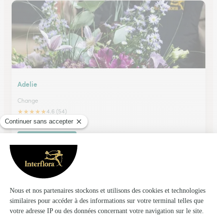
Adelie
Change
★
★
★
★
★
4.6 (54)
21 rue du centre
Voir la boutique