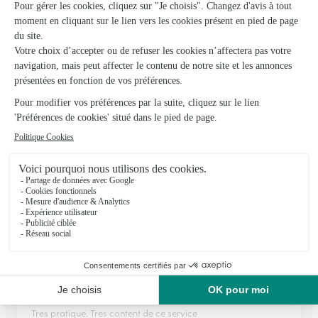
Maison Huau Bodinier
Craon
★
★
★
★
★
4.6 (122)
5, rue de Belgique
Voir la boutique
Ils ont fait livrer des fleurs ou une plante à
Villiers-Charlemagne
★
★
★
★
★
Tres pratique
Tres pratique. Tres content de ce service