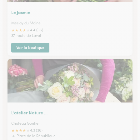
Le Jasmin
Meslay du Maine
★
★
★
★
★
4.4 (56)
37, route de Laval
Voir la boutique
L’atelier Nature …
Chateau Gontier
★
★
★
★
★
4.3 (36)
14, Place de la République