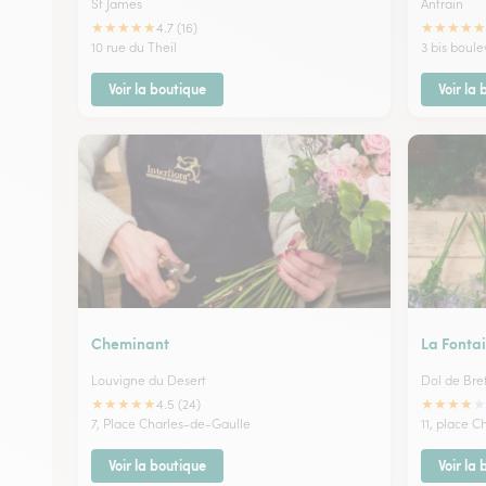
St James
Antrain
★
★
★
★
★
★
★
★
★
★
4.7 (16)
10 rue du Theil
3 bis boul
Voir la boutique
Voir la
Cheminant
La Fontai
Louvigne du Desert
Dol de Bre
★
★
★
★
★
★
★
★
★
★
4.5 (24)
7, Place Charles-de-Gaulle
11, place 
Voir la boutique
Voir la