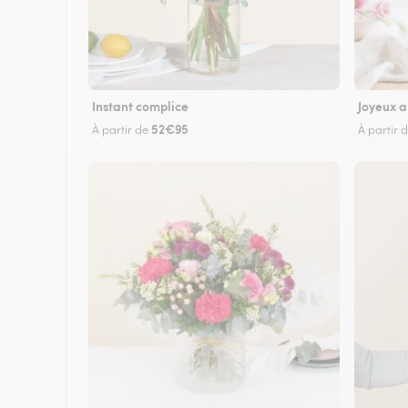
Instant complice
Joyeux a
52€95
À partir de
À partir 