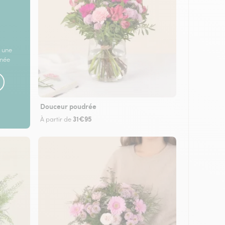
 une
rnée
Douceur poudrée
31€95
À partir de