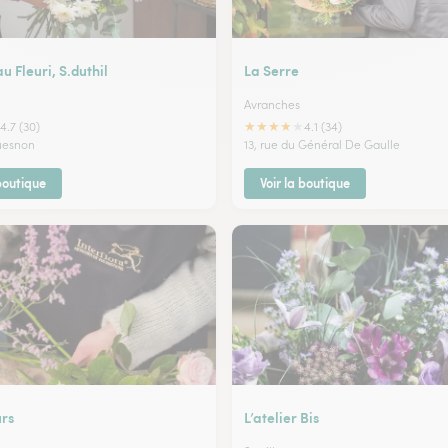
 Fleuri, S.duthil
La Serre
Avranches
★
★
★
★
★
4.7 (30)
4.1 (34)
uesnon
13, rue du Général De Gaulle
 boutique
Voir la boutique
urs
L’atelier Bis