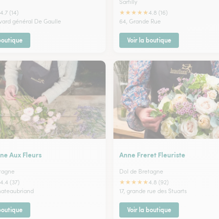
Sartilly
★
★
★
★
★
4.7 (14)
4.8 (16)
evard général De Gaulle
64, Grande Rue
 boutique
Voir la boutique
ne Aux Fleurs
Anne Freret Fleuriste
tagne
Dol de Bretagne
★
★
★
★
★
4.4 (37)
4.8 (92)
Chateaubriand
17, grande rue des Stuarts
 boutique
Voir la boutique