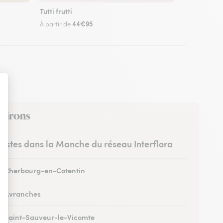
Tutti frutti
44€95
À partir de
nvirons
uristes dans la Manche du réseau Interflora
 à Cherbourg-en-Cotentin
 à Avranches
 à Saint-Sauveur-le-Vicomte