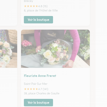
Brecey
★
★
★
★
★
4.8 (15)
8, place de l'Hôtel de Ville
Voir la boutique
Fleuriste Anne Freret
Saint Pair Sur Mer
★
★
★
★
★
4.7 (141)
39, place Charles de Gaulle
Voir la boutique