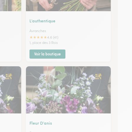
L’authentique
Avranches
★
★
★
★
★
4.6 (41)
1, place des 3 Rois
Voir la boutique
Fleur D’anis