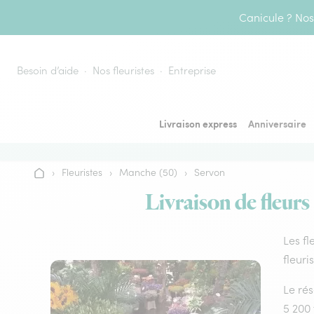
Aller au contenu
Canicule ? Nos 
Besoin d’aide
Nos fleuristes
Entreprise
Livraison express
Anniversaire
›
Fleuristes
›
Manche (50)
›
Servon
Accueil
Livraison de fleurs
Les fl
fleuri
Le rés
5 200 