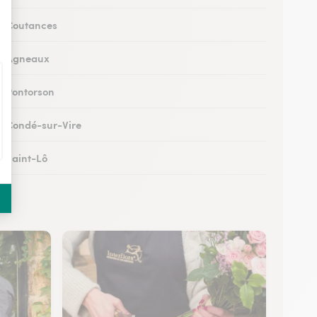
 à Coutances
 à Agneaux
 à Pontorson
 à Condé-sur-Vire
à Saint-Lô
 à Percy-en-Normandie
à Granville