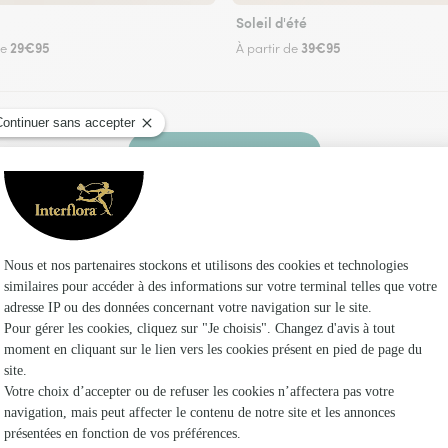
Soleil d'été
29€95
39€95
de
À partir de
Faire livrer des fleurs
z un fleuriste Interflora à Servon et dans ses e
Les fle
Fleuristes
Fleuristes
Fleuristes