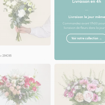
Livraison en 4h
—
Livraison le jour même
Commandez avant 17h00 pour
livraison de fleurs dans la jou
Voir notre collection →
29€95
de