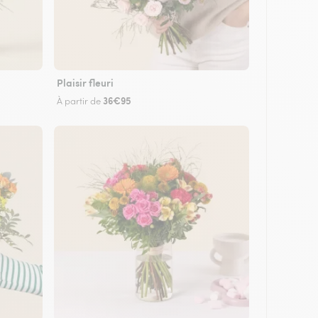
Plaisir fleuri
36€95
À partir de