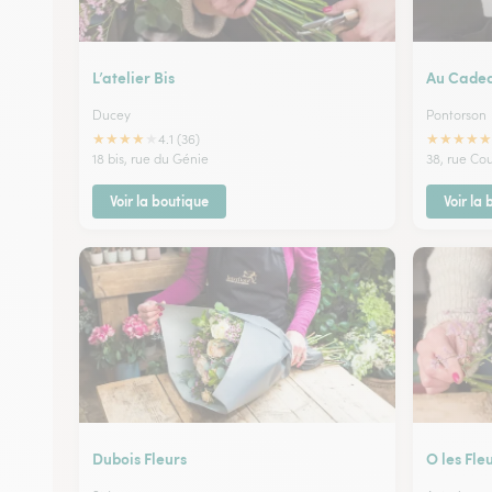
L’atelier Bis
Au Cadeau
Ducey
Pontorson
★
★
★
★
★
★
★
★
★
★
4.1 (36)
18 bis, rue du Génie
38, rue Co
Voir la boutique
Voir la
Dubois Fleurs
O les Fle