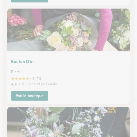
Bouton D’or
Blere
★
★
★
★
★
4.5 (71)
4, rue du Général de Gaulle
Voir la boutique