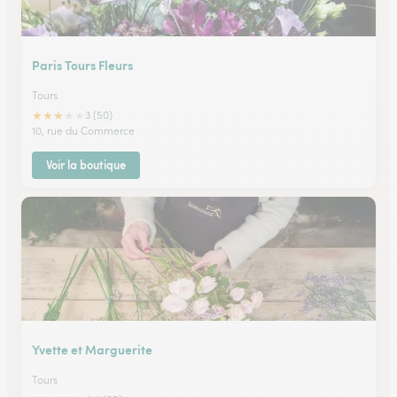
Paris Tours Fleurs
Tours
★
★
★
★
★
3 (50)
10, rue du Commerce
Voir la boutique
Yvette et Marguerite
Tours