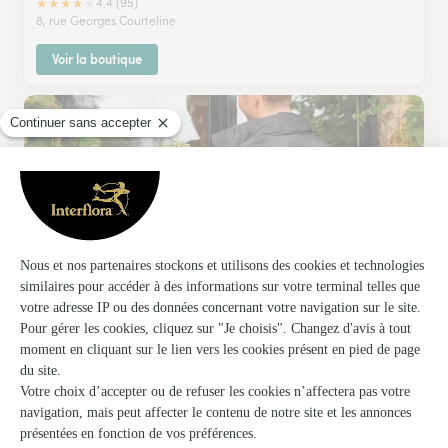
★
★
★
★
★
4.4 (95)
8, rue Georges Courteline
Voir la boutique
La Fontaine Aux Fleurs
Chambray les Tours
★
★
★
★
★
4.9 (16)
13, rue de la Mairie
Voir la boutique