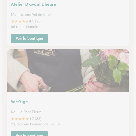
Atelier D’avant L’heure
Montrichard Val de Cher
★
★
★
★
★
4.5 (93)
86 rue nationale
Voir la boutique
Vert’tige
Neuille Pont Pierre
★
★
★
★
★
4.7 (83)
26, avenue Général de Gaulle
Voir la boutique