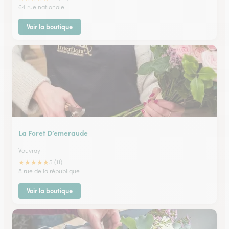
64 rue nationale
Voir la boutique
La Foret D’emeraude
Vouvray
★
★
★
★
★
5 (11)
8 rue de la république
Voir la boutique