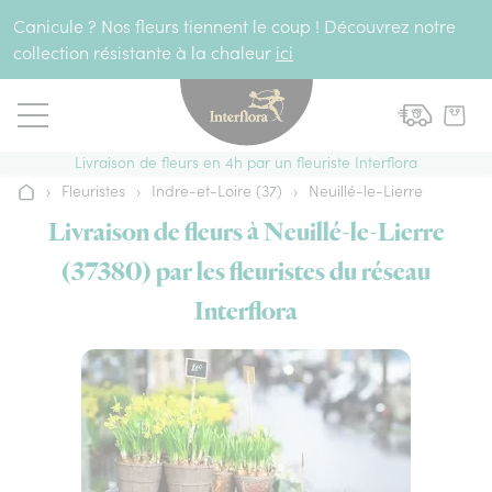
Aller au contenu
Canicule ? Nos fleurs tiennent le coup ! Découvrez notre
collection résistante à la chaleur
ici
Livraison de fleurs en 4h par un fleuriste Interflora
›
Fleuristes
›
Indre-et-Loire (37)
›
Neuillé-le-Lierre
Accueil
Livraison de fleurs à Neuillé-le-Lierre
(37380) par les fleuristes du réseau
Interflora