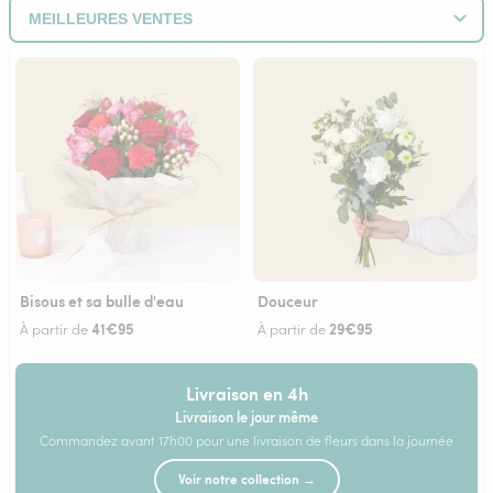
Bisous et sa bulle d'eau
Douceur
41€95
29€95
À partir de
À partir de
Livraison en 4h
Livraison le jour même
Commandez avant 17h00 pour une livraison de fleurs dans la journée
Voir notre collection →