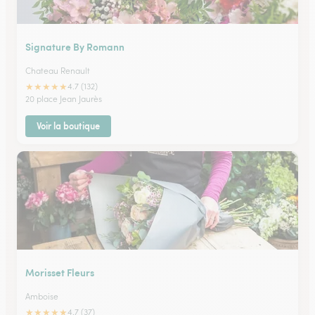
Signature By Romann
Chateau Renault
★
★
★
★
★
4.7 (132)
20 place Jean Jaurès
Voir la boutique
Morisset Fleurs
Amboise
★
★
★
★
★
4.7 (37)