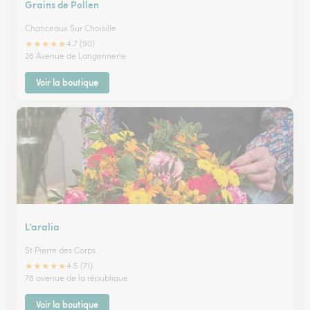
Grains de Pollen
Chanceaux Sur Choisille
★
★
★
★
★
4.7 (90)
26 Avenue de Langennerie
Voir la boutique
L’aralia
St Pierre des Corps
★
★
★
★
★
4.5 (71)
78 avenue de la république
Voir la boutique