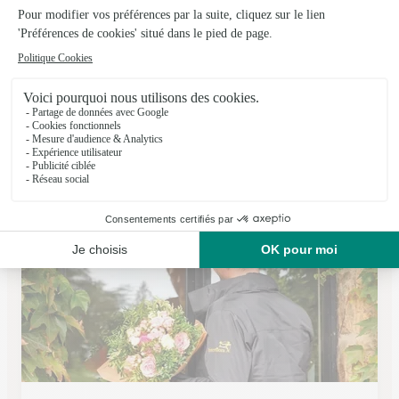
Danielle Fleurs
Joue les Tours
★
★
★
★
★
4.6 (19)
9, place du Général Leclerc
Voir la boutique