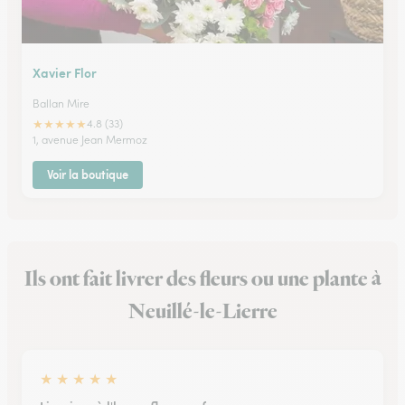
Xavier Flor
Ballan Mire
★
★
★
★
★
4.8 (33)
1, avenue Jean Mermoz
Voir la boutique
Ils ont fait livrer des fleurs ou une plante à
Neuillé-le-Lierre
★
★
★
★
★