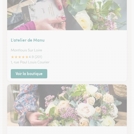
L’atelier de Manu
Montlouis Sur Loire
★
★
★
★
★
4.9 (201)
1, rue Paul Louis Courier
Voir la boutique