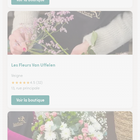
Les Fleurs Van Uffelen
Veigne
★
★
★
★
★
4.5 (32)
13, rue principale
Voir la boutique