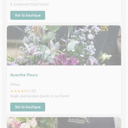
8, boulevard Sadi Carnot
Voir la boutique
Acanthe Fleurs
Millau
★
★
★
★
★
5 (22)
Angle avenue Jean Jaurès 3, rue Ferrer
Voir la boutique