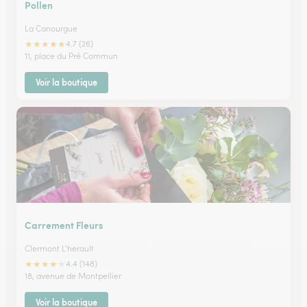
Pollen
La Canourgue
★
★
★
★
★
4.7 (26)
11, place du Pré Commun
Voir la boutique
Carrement Fleurs
Clermont L'herault
★
★
★
★
★
4.4 (148)
18, avenue de Montpellier
Voir la boutique