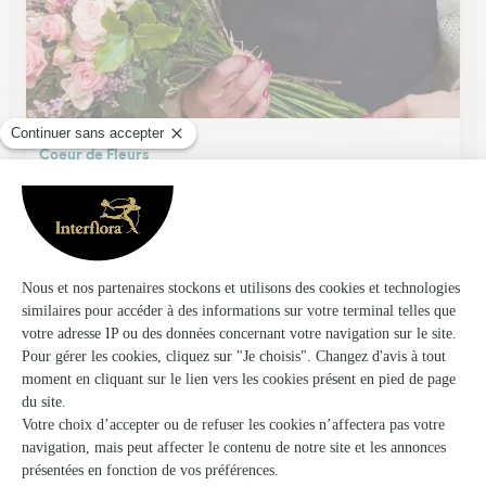
Coeur de Fleurs
Mende
★
★
★
★
★
4.7 (73)
2, avenue des Gorges du Tarn
Voir la boutique