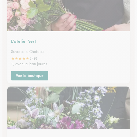
L’atelier Vert
Severac le Chateau
★
★
★
★
★
5 (9)
11, avenue Jean Jaurès
Voir la boutique