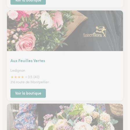
Voir la boutique
Aux Feuilles Vertes
Ledignan
★
★
★
★
★
3.5 (40)
216 route de Montpellier
Voir la boutique