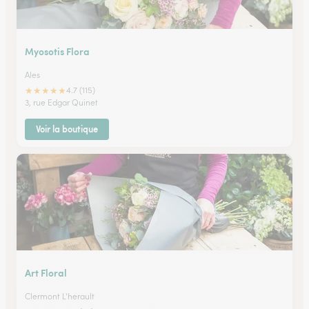
Myosotis Flora
Ales
★
★
★
★
★
4.7 (115)
3, rue Edgar Quinet
Voir la boutique
Art Floral
Clermont L'herault