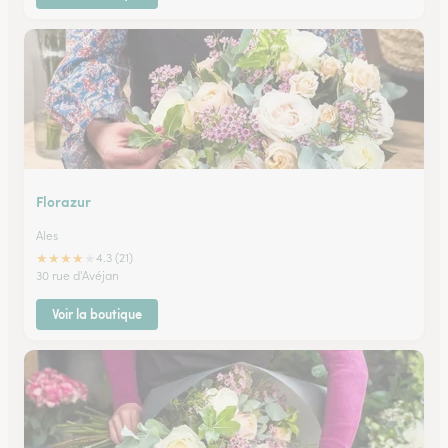
Florazur
Ales
★
★
★
★
★
4.3 (21)
30 rue d'Avéjan
Voir la boutique