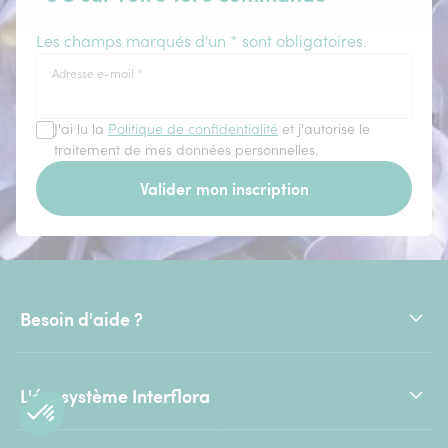
Les champs marqués d'un * sont obligatoires.
Adresse e-mail
*
J'ai lu la
Politique de confidentialité
et j'autorise le
traitement de mes données personnelles.
Valider mon inscription
Besoin d'aide ?
L'écosystème Interflora