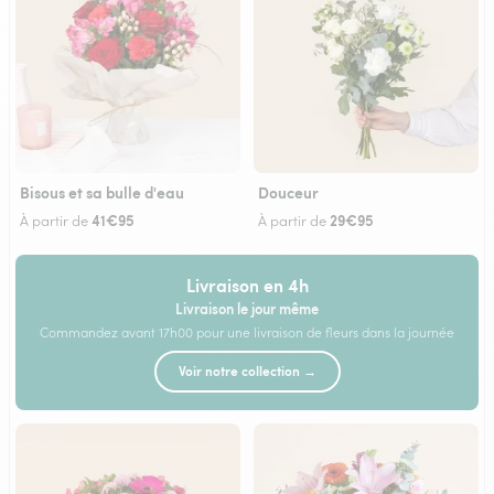
Bisous et sa bulle d'eau
Douceur
41€95
29€95
À partir de
À partir de
Livraison en 4h
Livraison le jour même
Commandez avant 17h00 pour une livraison de fleurs dans la journée
Voir notre collection →