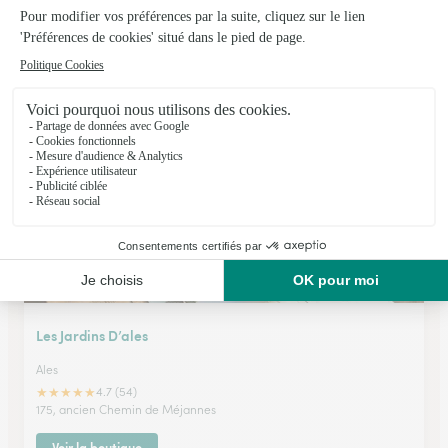
Autour des Fleurs
Mende
★
★
★
★
★
4.8 (48)
15, boulevard Soubeyran
Voir la boutique
Les Jardins D’ales
Ales
★
★
★
★
★
4.7 (54)
175, ancien Chemin de Méjannes