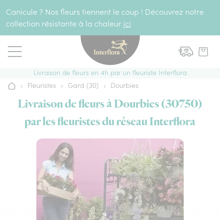
Aller au contenu
Canicule ? Nos fleurs tiennent le coup ! Découvrez notre
collection résistante à la chaleur
ici
Livraison de fleurs en 4h par un fleuriste Interflora
›
Fleuristes
›
Gard (30)
›
Dourbies
Accueil
Livraison de fleurs à Dourbies (30750)
par les fleuristes du réseau Interflora