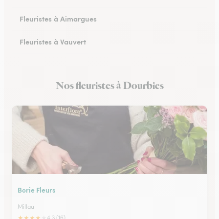
Fleuristes à Aimargues
Fleuristes à Vauvert
Fleuristes à Marguerittes
Nos fleuristes à Dourbies
Fleuristes à Salindres
Borie Fleurs
Millau
★
★
★
★
★
4.3 (16)