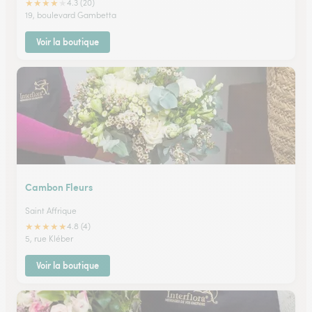
★
★
★
★
★
4.3 (20)
19, boulevard Gambetta
Voir la boutique
Cambon Fleurs
Saint Affrique
★
★
★
★
★
4.8 (4)
5, rue Kléber
Voir la boutique