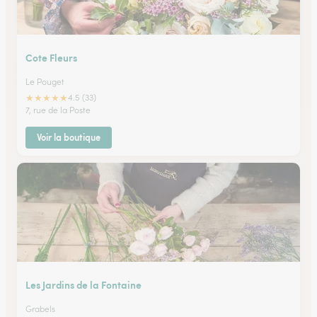
Cote Fleurs
Le Pouget
★
★
★
★
★
4.5 (33)
7, rue de la Poste
Voir la boutique
Les Jardins de la Fontaine
Grabels