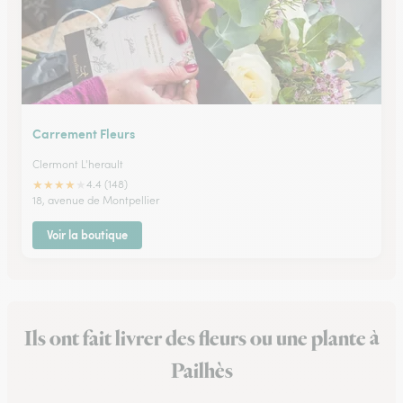
Carrement Fleurs
Clermont L'herault
★
★
★
★
★
4.4 (148)
18, avenue de Montpellier
Voir la boutique
Ils ont fait livrer des fleurs ou une plante à
Pailhès