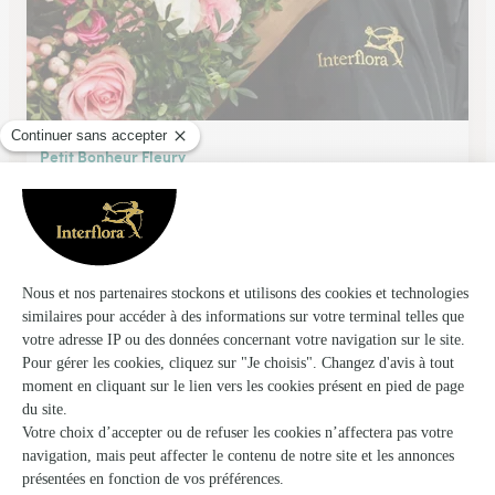
Petit Bonheur Fleury
Fleury D Aude
★
★
★
★
★
5 (38)
34 boulevard de la république
Voir la boutique