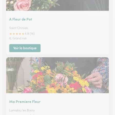
A Fleur de Pot
Saint Chinian
★
★
★
★
★
4.9 (16)
6, Grand rue
Voir la boutique
Ma Premiere Fleur
Lamalou les Bains