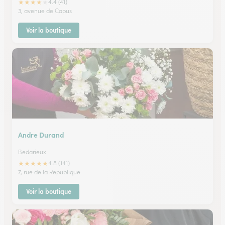
★
★
★
★
★
4.4 (41)
3, avenue de Capus
Voir la boutique
Andre Durand
Bedarieux
★
★
★
★
★
4.8 (141)
7, rue de la Republique
Voir la boutique