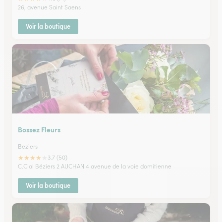
26, avenue Saint Saens
Voir la boutique
Bossez Fleurs
Beziers
★
★
★
★
★
3.7 (50)
C.Cial Béziers 2 AUCHAN 4 avenue de la voie domitienne
Voir la boutique