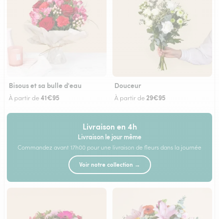
Bisous et sa bulle d'eau
Douceur
41€95
29€95
À partir de
À partir de
Livraison en 4h
Livraison le jour même
Commandez avant 17h00 pour une livraison de fleurs dans la journée
Voir notre collection →