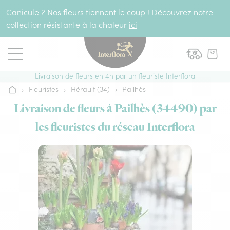
Aller au contenu
Canicule ? Nos fleurs tiennent le coup ! Découvrez notre
collection résistante à la chaleur
ici
Livraison de fleurs en 4h par un fleuriste Interflora
›
Fleuristes
›
Hérault (34)
›
Pailhès
Accueil
Livraison de fleurs à Pailhès (34490) par
les fleuristes du réseau Interflora