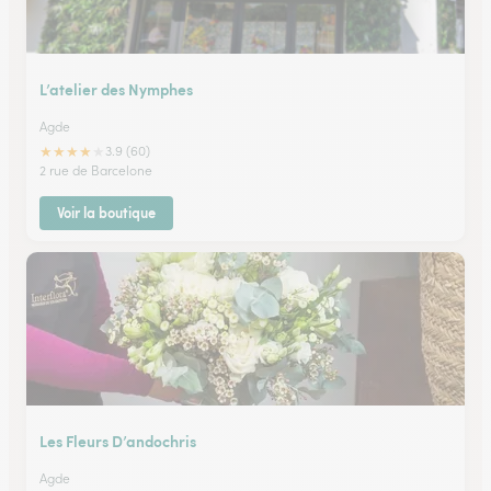
L’atelier des Nymphes
Agde
★
★
★
★
★
3.9 (60)
2 rue de Barcelone
Voir la boutique
Les Fleurs D’andochris
Agde