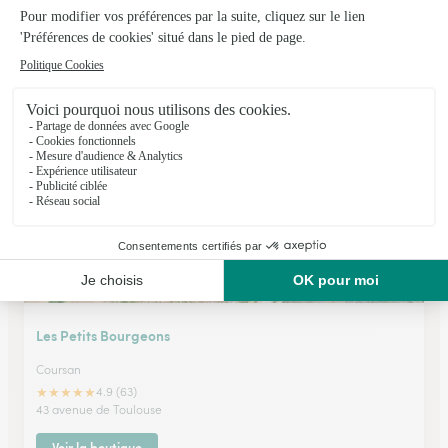
Sandy Fleurs
Paulhan
★
★
★
★
★
3.7 (31)
69, cours National
Voir la boutique
Les Petits Bourgeons
Coursan
★
★
★
★
★
4.9 (63)
43 avenue de Toulouse