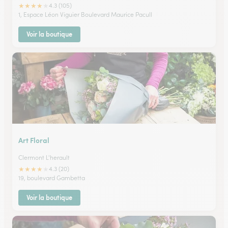
★
★
★
★
★
4.3 (105)
1, Espace Léon Viguier Boulevard Maurice Pacull
Voir la boutique
Art Floral
Clermont L'herault
★
★
★
★
★
4.3 (20)
19, boulevard Gambetta
Voir la boutique