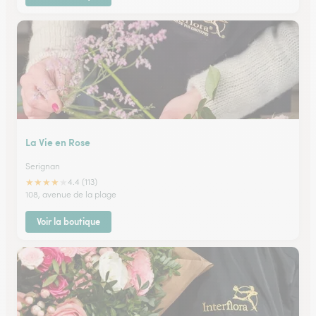
La Vie en Rose
Serignan
★
★
★
★
★
4.4 (113)
108, avenue de la plage
Voir la boutique