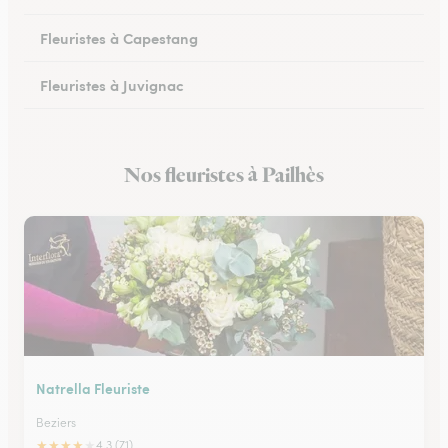
Fleuristes à Capestang
Fleuristes à Juvignac
Fleuristes à Mauguio
Nos fleuristes à Pailhès
Fleuristes à Pignan
Natrella Fleuriste
Beziers
★
★
★
★
★
4.3 (71)