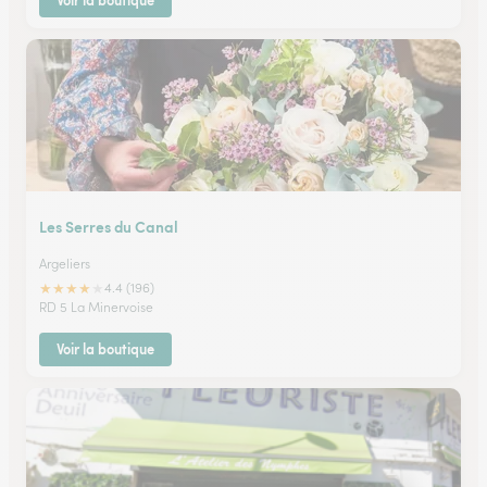
Voir la boutique
Les Serres du Canal
Argeliers
★
★
★
★
★
4.4 (196)
RD 5 La Minervoise
Voir la boutique