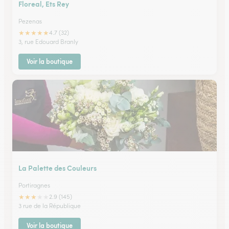
Floreal, Ets Rey
Pezenas
★
★
★
★
★
4.7 (32)
3, rue Edouard Branly
Voir la boutique
La Palette des Couleurs
Portiragnes
★
★
★
★
★
2.9 (145)
3 rue de la République
Voir la boutique