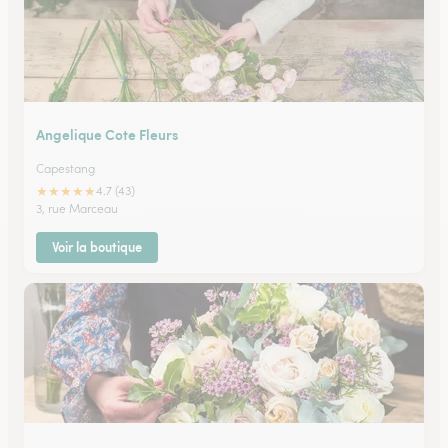
Angelique Cote Fleurs
Capestang
★
★
★
★
★
4.7 (43)
3, rue Marceau
Voir la boutique