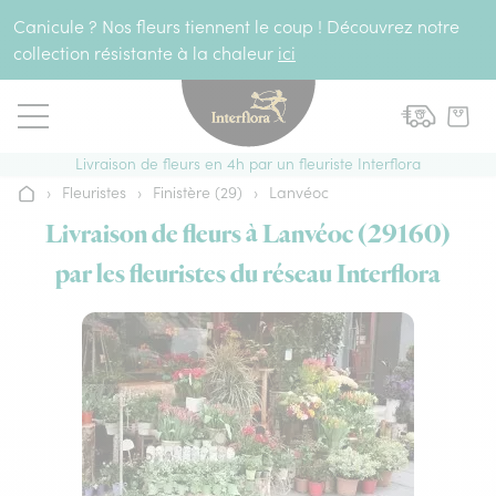
Aller au contenu
Canicule ? Nos fleurs tiennent le coup ! Découvrez notre
collection résistante à la chaleur
ici
Livraison de fleurs en 4h par un fleuriste Interflora
›
Fleuristes
›
Finistère (29)
›
Lanvéoc
Accueil
Livraison de fleurs à Lanvéoc (29160)
par les fleuristes du réseau Interflora