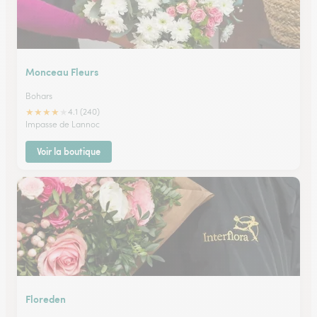
Monceau Fleurs
Bohars
★
★
★
★
★
4.1 (240)
Impasse de Lannoc
Voir la boutique
Floreden