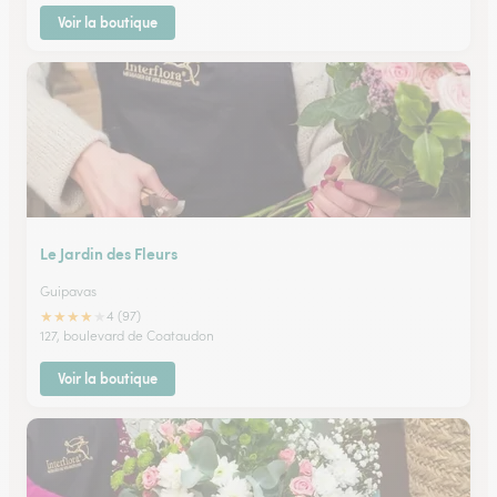
Voir la boutique
Le Jardin des Fleurs
Guipavas
★
★
★
★
★
4 (97)
127, boulevard de Coataudon
Voir la boutique