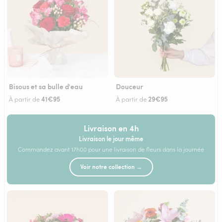
Bisous et sa bulle d'eau
Douceur
41€95
29€95
À partir de
À partir de
Livraison en 4h
Livraison le jour même
Commandez avant 17h00 pour une livraison de fleurs dans la journée
Voir notre collection →