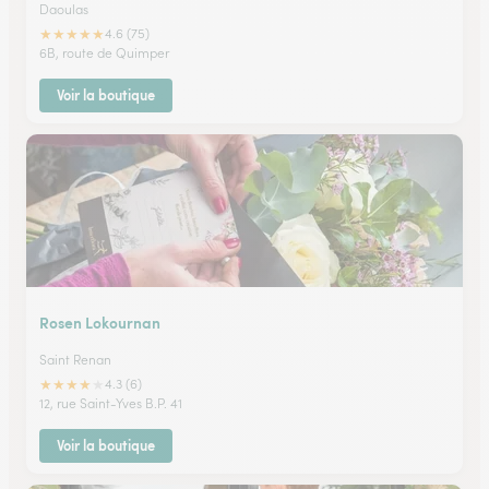
Daoulas
★
★
★
★
★
4.6 (75)
6B, route de Quimper
Voir la boutique
Rosen Lokournan
Saint Renan
★
★
★
★
★
4.3 (6)
12, rue Saint-Yves B.P. 41
Voir la boutique