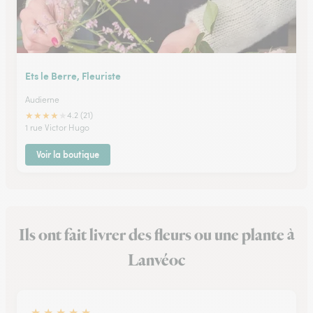
Ets le Berre, Fleuriste
Audierne
★
★
★
★
★
4.2 (21)
1 rue Victor Hugo
Voir la boutique
Ils ont fait livrer des fleurs ou une plante à
Lanvéoc
★
★
★
★
★