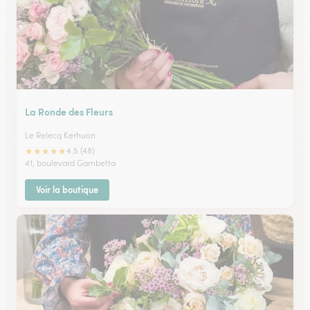
La Ronde des Fleurs
Le Relecq Kerhuon
★
★
★
★
★
4.5 (48)
41, boulevard Gambetta
Voir la boutique