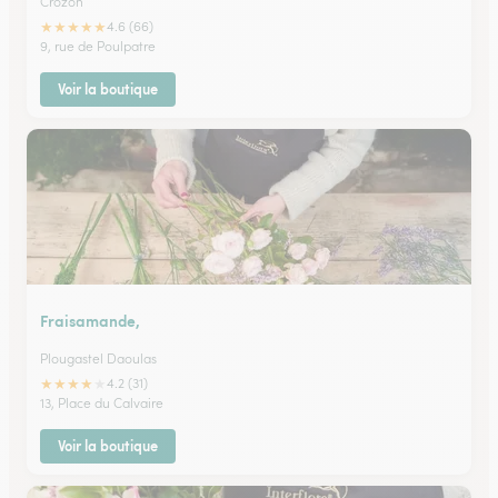
Crozon
★
★
★
★
★
4.6 (66)
9, rue de Poulpatre
Voir la boutique
Fraisamande,
Plougastel Daoulas
★
★
★
★
★
4.2 (31)
13, Place du Calvaire
Voir la boutique