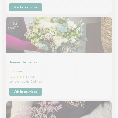
Voir la boutique
Amour de Fleurs
Chateaulin
★
★
★
★
★
4.7 (95)
20, avenue de Quimper
Voir la boutique