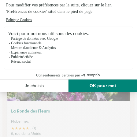
A Ploare Fleurs
Douarnenez
★
★
★
★
★
4.4 (39)
70 bis, rue de Laënnec
Voir la boutique
La Ronde des Fleurs
Plabennec
★
★
★
★
★
5 (1)
9, rue de la Mairie