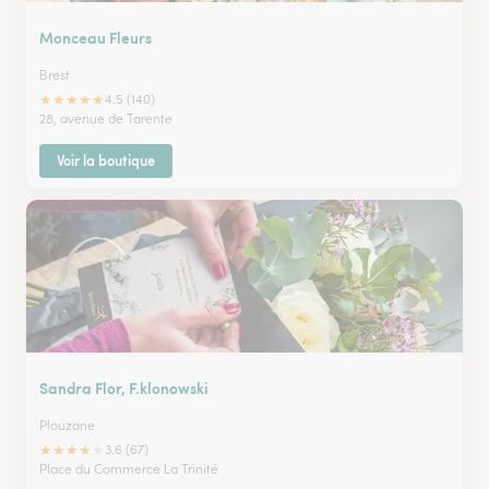
Monceau Fleurs
Brest
★
★
★
★
★
4.5 (140)
28, avenue de Tarente
Voir la boutique
Sandra Flor, F.klonowski
Plouzane
★
★
★
★
★
3.6 (67)
Place du Commerce La Trinité