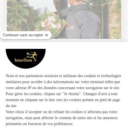
Couleur Nature
Douarnenez
★
★
★
★
★
4.8 (54)
24, rue Duguay Trouin
Voir la boutique