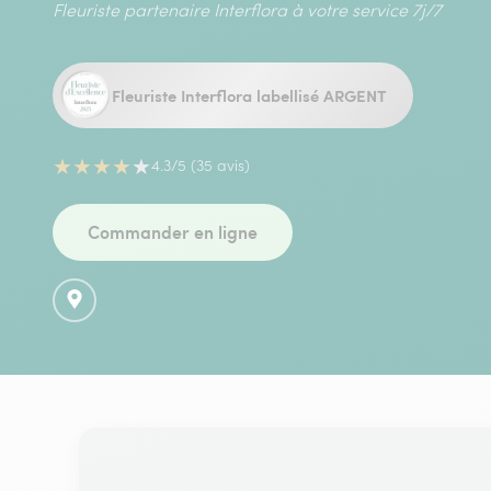
Fleuriste partenaire Interflora à votre service 7j/7
Fleuriste Interflora labellisé ARGENT
★
★
★
★
★
4.3/5 (35 avis)
Commander en ligne