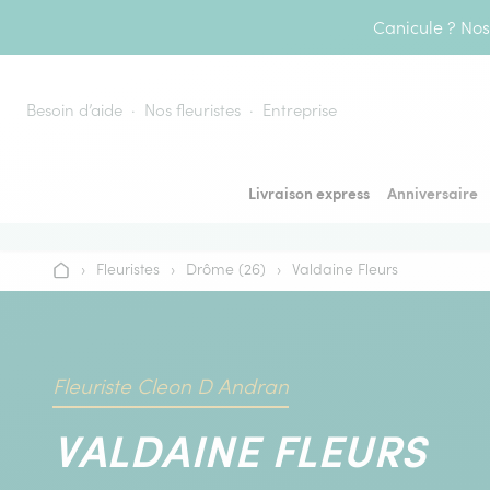
Aller au contenu
Canicule ? Nos 
Besoin d’aide
Nos fleuristes
Entreprise
Livraison express
Anniversaire
›
Fleuristes
›
Drôme (26)
›
Valdaine Fleurs
Accueil
Fleuriste Cleon D Andran
VALDAINE FLEURS