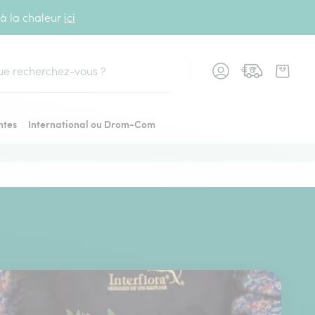
 à la chaleur
ici
cher
ntes
International ou Drom-Com