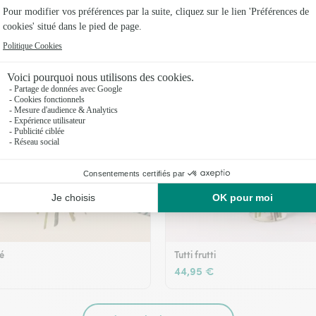
36,95 €
té
Tutti frutti
44,95 €