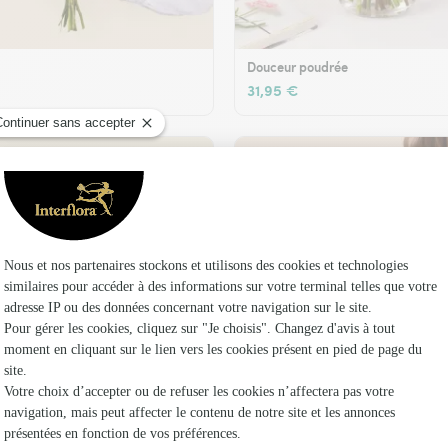
Douceur poudrée
31,95 €
t son vase offert
Plaisir fleuri