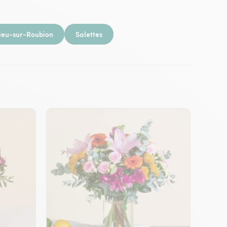
ieu-sur-Roubion
Salettes