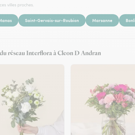
ces villes proches.
Manas
Saint-Gervais-sur-Roubion
Marsanne
Bonl
t du réseau Interflora à Cleon D Andran