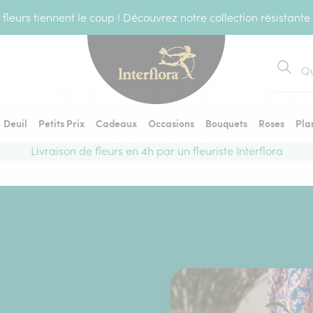
fleurs tiennent le coup ! Découvrez notre collection résistante
Recher
Deuil
Petits Prix
Cadeaux
Occasions
Bouquets
Roses
Pla
Livraison de fleurs en 4h par un fleuriste Interflora