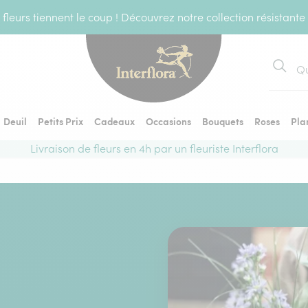
fleurs tiennent le coup ! Découvrez notre collection résistante
Recher
Deuil
Petits Prix
Cadeaux
Occasions
Bouquets
Roses
Pla
Livraison de fleurs en 4h par un fleuriste Interflora