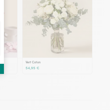
Vert Coton
54,95 €