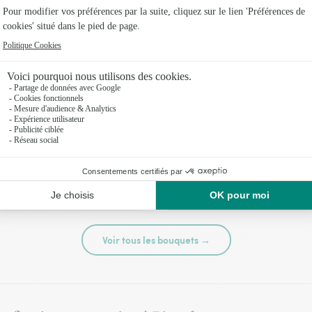
té
Tutti frutti
44,95 €
Voir tous les bouquets →