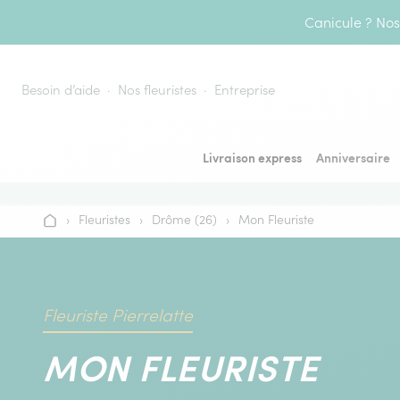
Aller au contenu
Canicule ? Nos 
Besoin d’aide
Nos fleuristes
Entreprise
Livraison express
Anniversaire
›
Fleuristes
›
Drôme (26)
›
Mon Fleuriste
Accueil
Fleuriste Pierrelatte
MON FLEURISTE