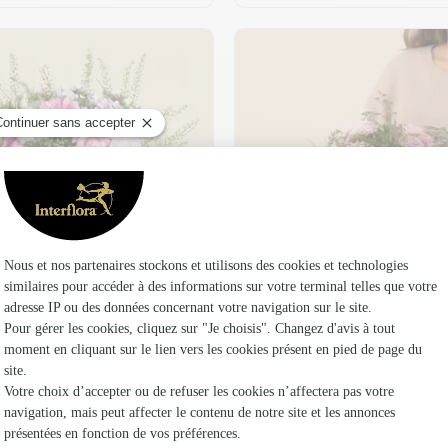
t son vase offert
Plaisir fleuri
36,95 €