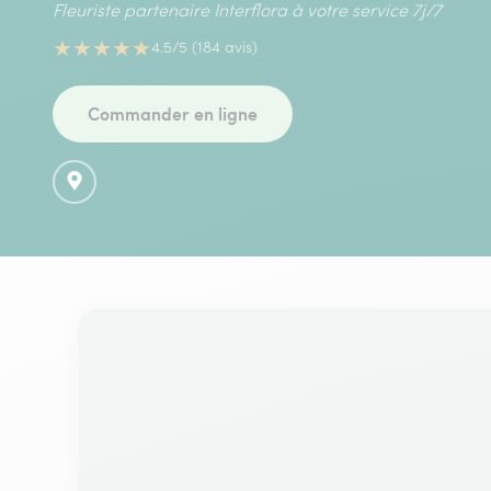
Fleuriste partenaire Interflora à votre service 7j/7
★
★
★
★
★
4.5/5 (184 avis)
Commander en ligne