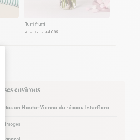
Tutti frutti
44€95
À partir de
s ses environs
ristes en Haute-Vienne du réseau Interflora
 à Limoges
 à Panazol