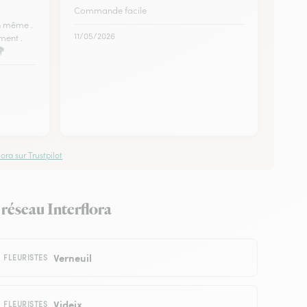
Commande facile
n même .
11/05/2026
ment .
💐
ora sur Trustpilot
 réseau Interflora
Verneuil
FLEURISTES
Videix
FLEURISTES