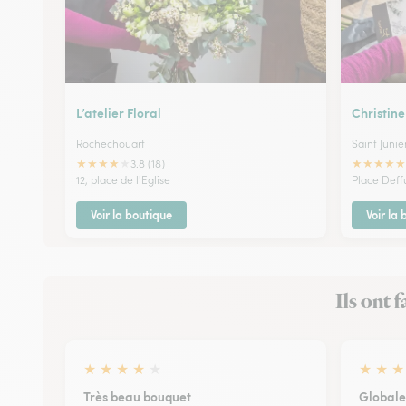
L’atelier Floral
Christine
Rochechouart
Saint Junie
★
★
★
★
★
★
★
★
★
★
3.8 (18)
12, place de l'Eglise
Place Deff
Voir la boutique
Voir la
Ils ont 
★
★
★
★
★
★
★
★
Très beau bouquet
Globale