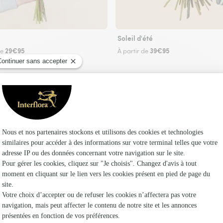
Soleil d'été
29€95
39€95
de
À partir de
Faire livrer des fleurs
euriste Interflora aux Salles-Lavauguyon et dan
Les fleu
Fleuristes
Fleuristes