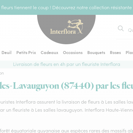
fleurs tiennent le coup ! Découvrez notre collection résistante
Recher
Deuil
Petits Prix
Cadeaux
Occasions
Bouquets
Roses
Pla
Livraison de fleurs en 4h par un fleuriste Interflora
on
lles-Lavauguyon (87440) par les fleu
euristes Interflora assurent la livraison de fleurs à Les salles
par un fleuriste à Les salles lavauguyon. Interflora Haute-Vie
forêt équatoriale guyanaise aux espèces rares des massifs alp