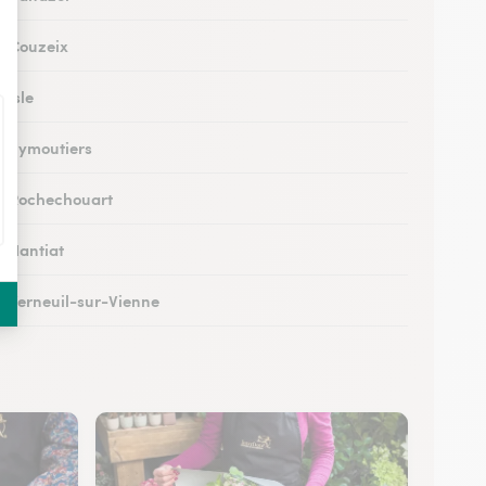
 à Couzeix
 Isle
 à Eymoutiers
 à Rochechouart
à Nantiat
 à Verneuil-sur-Vienne
à Saint-Yrieix-la-Perche
 à Saint-Priest-sous-Aixe