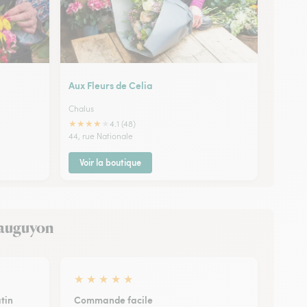
Aux Fleurs de Celia
Chalus
★
★
★
★
★
4.1 (48)
44, rue Nationale
Voir la boutique
avauguyon
★
★
★
★
★
tin
Commande facile