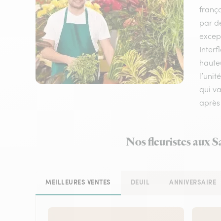
frança
par de
except
Interf
haute
l’unit
qui va
après 
Nos fleuristes aux S
MEILLEURES VENTES
DEUIL
ANNIVERSAIRE