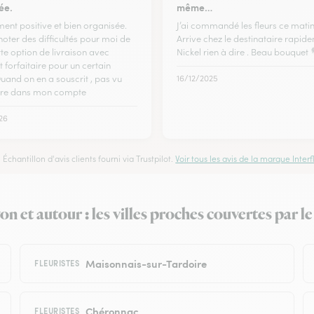
ée.
même…
ent positive et bien organisée.
J’ai commandé les fleurs ce mati
noter des difficultés pour moi de
Arrive chez le destinataire rapide
te option de livraison avec
Nickel rien à dire . Beau bouquet 
 forfaitaire pour un certain
uand on en a souscrit , pas vu
16/12/2025
tre dans mon compte
26
Échantillon d'avis clients fourni via Trustpilot.
Voir tous les avis de la marque Interfl
n et autour : les villes proches couvertes par le
Maisonnais-sur-Tardoire
FLEURISTES
Chéronnac
FLEURISTES