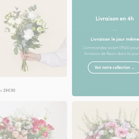
Livraison en 4h
—
Livraison le jour même
Commandez avant 17h00 pour
livraison de fleurs dans la jou
Voir notre collection →
29€95
de