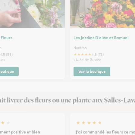
 Fleurs
Les Jardins D’elise et Samuel
n
Nontron
★
★
★
★
★
4.5 (56)
4.8 (73)
uas
1 Allée de Bussac
 boutique
Voir la boutique
fait livrer des fleurs ou une plante aux Salles-L
★
★
★
★
★
★
★
ment positive et bien
J’ai commandé les fleurs ce ma