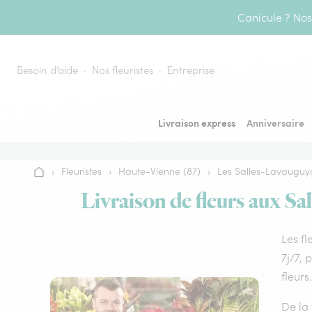
Aller au contenu
Canicule ? Nos 
Besoin d’aide
Nos fleuristes
Entreprise
Livraison express
Anniversaire
›
Fleuristes
›
Haute-Vienne (87)
›
Les Salles-Lavauguy
Accueil
Livraison de fleurs aux Sa
Les fl
7j/7, 
fleurs.
De la 