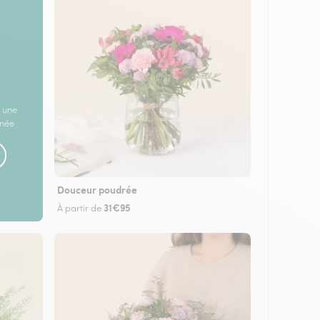
 une
rnée
Douceur poudrée
31€95
À partir de