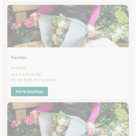
Floralys
Surgeres
★
★
★
★
★
4.6 (26)
89, rue Audry de Puyravault
Voir la boutique