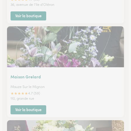
36, avenue de l'Ile d'Oléron
Voir la boutique
Maison Grelard
Mauze Sur le Mignon
★
★
★
★
★
4.7 (59)
110, grande rue
Voir la boutique