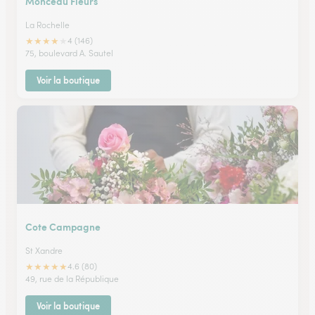
Monceau Fleurs
La Rochelle
★
★
★
★
★
4 (146)
75, boulevard A. Sautel
Voir la boutique
Cote Campagne
St Xandre
★
★
★
★
★
4.6 (80)
49, rue de la République
Voir la boutique