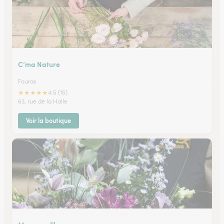
C’ma Nature
Fouras
★
★
★
★
★
4.5 (15)
63, rue de la Halle
Voir la boutique