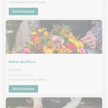
14 bis avenue du pont rouge
Voir la boutique
Atelier des Fleurs
Rochefort
★
★
★
★
★
4.4 (111)
33 avenue du docteur Dieras
Voir la boutique