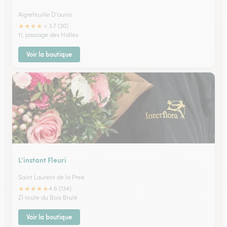
Aigrefeuille D'aunis
★
★
★
★
★
3.7 (30)
11, passage des Halles
Voir la boutique
L’instant Fleuri
Saint Laurent de la Pree
★
★
★
★
★
4.6 (124)
ZI route du Bois Brulé
Voir la boutique