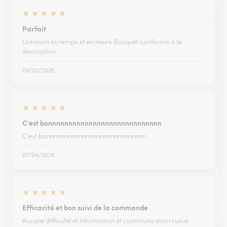
★
★
★
★
★
Parfait
Livraison en temps et en heure Bouquet conforme à la
description
03/02/2026
★
★
★
★
★
C'est bonnnnnnnnnnnnnnnnnnnnnnnnnnnn
C'est bonnnnnnnnnnnnnnnnnnnnnnnnnnnn
07/04/2026
★
★
★
★
★
Efficacité et bon suivi de la commande
Aucune difficulté et information et communication suivie