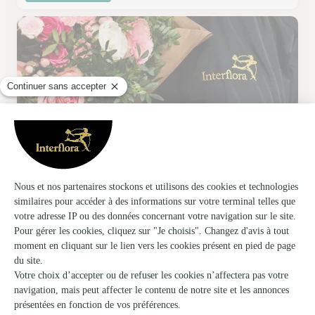
Botanik’ Art
La Rochelle
★
★
★
★
★
4.2 (96)
19, rue Chef de ville
Voir la boutique