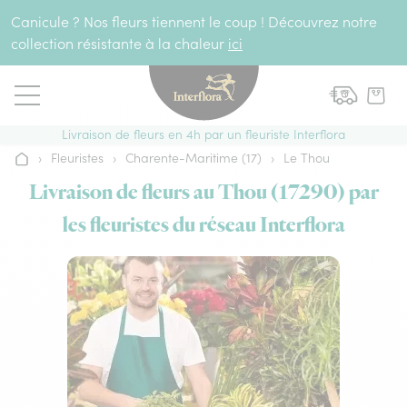
Aller au contenu
Canicule ? Nos fleurs tiennent le coup ! Découvrez notre
collection résistante à la chaleur
ici
Livraison de fleurs en 4h par un fleuriste Interflora
›
Fleuristes
›
Charente-Maritime (17)
›
Le Thou
Accueil
Livraison de fleurs au Thou (17290) par
les fleuristes du réseau Interflora