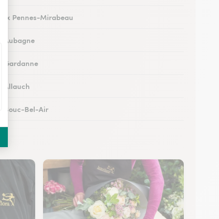
 aux Pennes-Mirabeau
 à Aubagne
 à Gardanne
à Allauch
 à Bouc-Bel-Air
 à Salon-de-Provence
à Trets