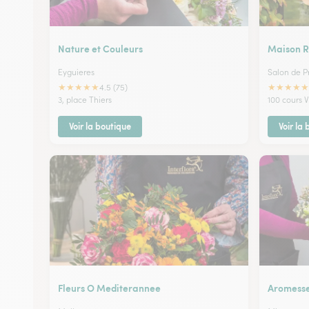
Nature et Couleurs
Maison 
Eyguieres
Salon de P
★
★
★
★
★
★
★
★
★
★
4.5 (75)
3, place Thiers
100 cours 
Voir la boutique
Voir la
Fleurs O Mediterannee
Aromess