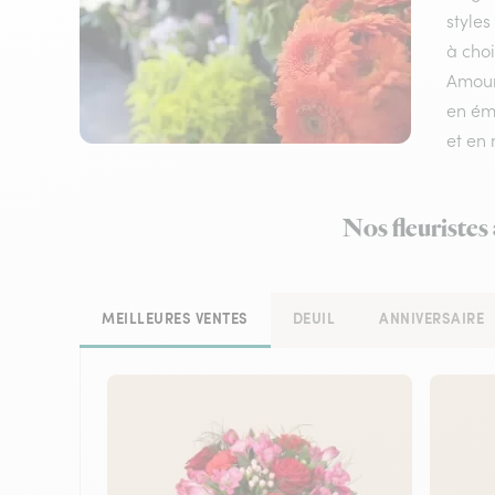
styles
à choi
Amour,
en émo
et en
Nos fleuristes
MEILLEURES VENTES
DEUIL
ANNIVERSAIRE