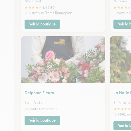
Mallemort
Miramas
★
★
★
★
★
★
★
★
★
★
4.4 (150)
292, avenue Frères Roqueplan
1, avenue 
Voir la boutique
Voir la
Delphine Fleurs
La Halle 
Saint Andiol
St Remy d
★
★
★
★
★
22, route Nationale 7
15 +248, r
Voir la boutique
Voir la