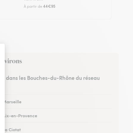
44€95
À partir de
environs
stes dans les Bouches-du-Rhône du réseau
à Marseille
 à Aix-en-Provence
à La Ciotat