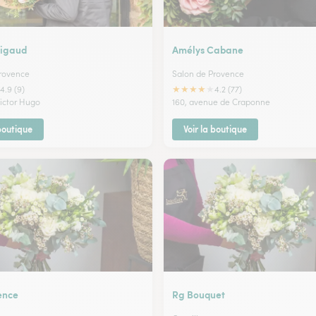
Rigaud
Amélys Cabane
rovence
Salon de Provence
★
★
★
★
★
4.9 (9)
4.2 (77)
Victor Hugo
160, avenue de Craponne
 boutique
Voir la boutique
ence
Rg Bouquet