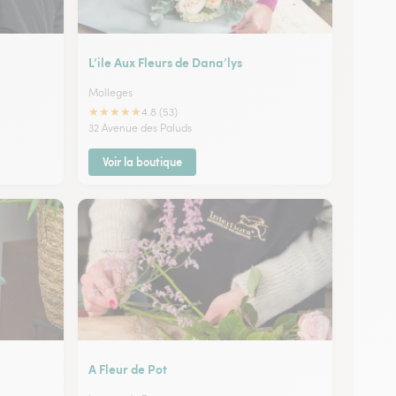
L’ile Aux Fleurs de Dana’lys
Molleges
★
★
★
★
★
4.8 (53)
32 Avenue des Paluds
Voir la boutique
A Fleur de Pot