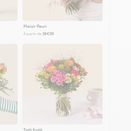
Plaisir fleuri
36€95
À partir de
Tutti frutti