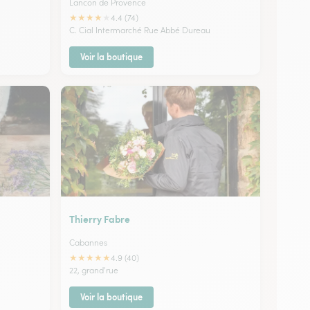
Lancon de Provence
★
★
★
★
★
4.4 (74)
C. Cial Intermarché Rue Abbé Dureau
Voir la boutique
Thierry Fabre
Cabannes
★
★
★
★
★
4.9 (40)
22, grand'rue
Voir la boutique