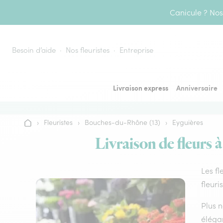
Aller au contenu
Canicule ? Nos 
Besoin d’aide
Nos fleuristes
Entreprise
Livraison express
Anniversaire
›
Fleuristes
›
Bouches-du-Rhône (13)
›
Eyguières
Accueil
Livraison de fleurs à
Les fl
fleuri
Plus n
élégan