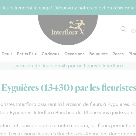
fleurs tiennent le coup ! Découvrez notre collection résistante
Recher
Deuil
Petits Prix
Cadeaux
Occasions
Bouquets
Roses
Pla
Livraison de fleurs en 4h par un fleuriste Interflora
 Eyguières (13430) par les fleuriste
euristes Interflora assurent la livraison de fleurs à Eyguieres. 
ste à Eyguieres. Interflora Bouches-du-Rhone vous guide vers l
aturel et sensible que tout autre cadeau, les fleurs permette
te. Les artisans fleuristes Bouches-du-Rhone ont donc imaginé