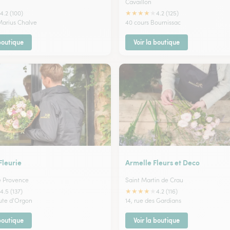
Cavaillon
★
★
★
★
★
4.2 (100)
4.2 (125)
Marius Chalve
40 cours Bournissac
 boutique
Voir la boutique
Fleurie
Armelle Fleurs et Deco
e Provence
Saint Martin de Crau
★
★
★
★
★
4.5 (137)
4.2 (116)
oute d'Orgon
14, rue des Gardians
 boutique
Voir la boutique