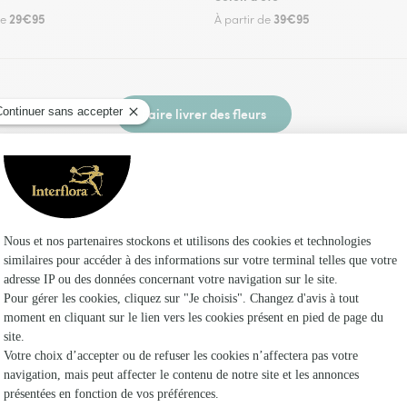
29€95
39€95
de
À partir de
Faire livrer des fleurs
 un fleuriste Interflora à Eyguières et dans ses 
Les fleuri
Interflora
Fleuristes 
Fleuristes
Fleuristes 