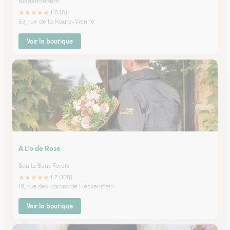
Niederroedern
★
★
★
★
★
4.8 (8)
53, rue de la Haute-Vienne
Voir la boutique
A L’o de Rose
Soultz Sous Forets
★
★
★
★
★
4.7 (108)
10, rue des Barons de Fleckenstein
Voir la boutique