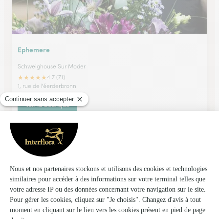
Ephemere
Schweighouse Sur Moder
★
★
★
★
★
4.7 (71)
1, rue de Nierderbronn
Voir la boutique
Il Etait Une Fois