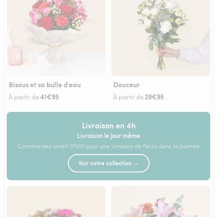
Bisous et sa bulle d'eau
Douceur
41€95
29€95
À partir de
À partir de
Livraison en 4h
Livraison le jour même
Commandez avant 17h00 pour une livraison de fleurs dans la journée
Voir notre collection →