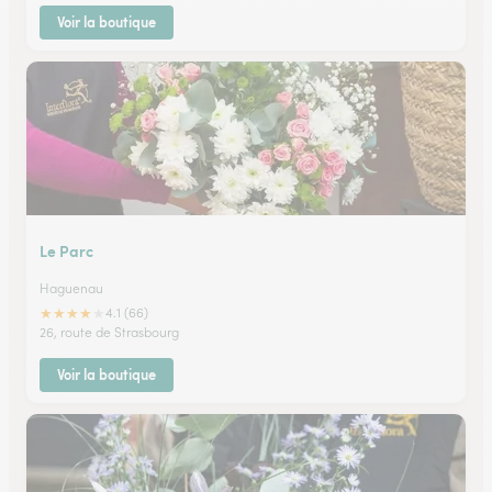
Voir la boutique
Le Parc
Haguenau
★
★
★
★
★
4.1 (66)
26, route de Strasbourg
Voir la boutique