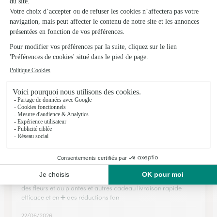
La Wantzenau
★
★
★
★
★
4.3 (79)
3, rue du Général de Gaulle
Voir la boutique
Ils ont fait livrer des fleurs ou une plante à
Beinheim
★
★
★
★
★
Je met 5 etoile j adore cette enseigne…
Je met 5 etoile j adore cette enseigne bonne et belle qualité
des fleurs et ou plantes et autres cadeau livraison rapide
efficace et en ➕️ des réductions fan
22/06/2026