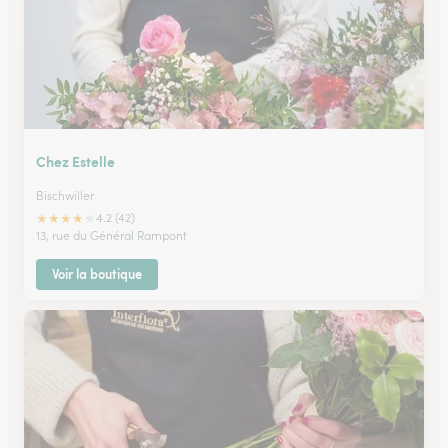
Chez Estelle
Bischwiller
★
★
★
★
★
4.2 (42)
13, rue du Général Rampont
Voir la boutique