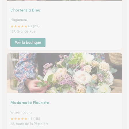
L’hortensia Bleu
Haguenau
★
★
★
★
★
4.7 (89)
187, Grande Rue
Voir la boutique
Madame la Fleuriste
Wissembourg
★
★
★
★
★
4.6 (118)
2A, route de la Pépinière