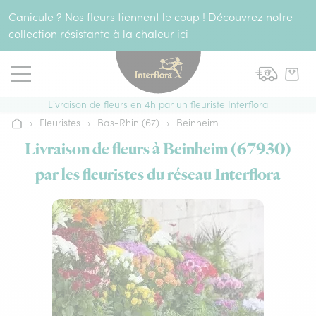
Aller au contenu
Canicule ? Nos fleurs tiennent le coup ! Découvrez notre
collection résistante à la chaleur
ici
Livraison de fleurs en 4h par un fleuriste Interflora
›
Fleuristes
›
Bas-Rhin (67)
›
Beinheim
Accueil
Livraison de fleurs à Beinheim (67930)
par les fleuristes du réseau Interflora