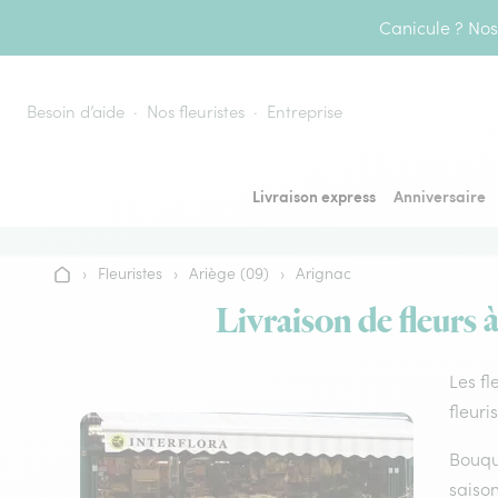
Aller au contenu
Canicule ? Nos 
Besoin d’aide
Nos fleuristes
Entreprise
Livraison express
Anniversaire
›
Fleuristes
›
Ariège (09)
›
Arignac
Accueil
Livraison de fleurs 
Les fl
fleuri
Bouque
saison