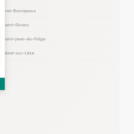
 à Prat-Bonrepaux
 à Saint-Girons
 à Saint-Jean-du-Falga
 à Lézat-sur-Lèze