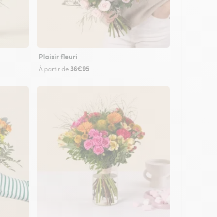
Plaisir fleuri
36€95
À partir de