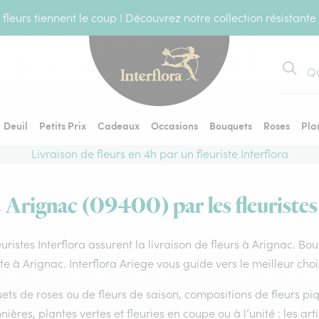
fleurs tiennent le coup ! Découvrez notre collection résistante
Recher
Deuil
Petits Prix
Cadeaux
Occasions
Bouquets
Roses
Pla
Livraison de fleurs en 4h par un fleuriste Interflora
à Arignac (09400) par les fleuristes
euristes Interflora assurent la livraison de fleurs à Arignac. Bo
ste à Arignac. Interflora Ariege vous guide vers le meilleur cho
ts de roses ou de fleurs de saison, compositions de fleurs piq
nières, plantes vertes et fleuries en coupe ou à l’unité : les art