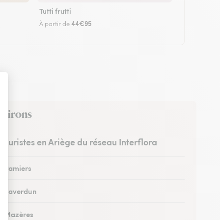
Tutti frutti
44€95
À partir de
nvirons
fleuristes en Ariège du réseau Interflora
 à Pamiers
 à Saverdun
 à Mazères