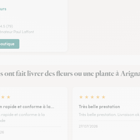
urs
4.5 (79)
énateur Paul Laffont
 boutique
ls ont fait livrer des fleurs ou une plante à Arign
★
★
★
★
★
★
★
on rapide et conforme à la…
Très belle prestation
n rapide et conforme à la
Très belle prestation. Livraison ok
de
27/07/2026
26