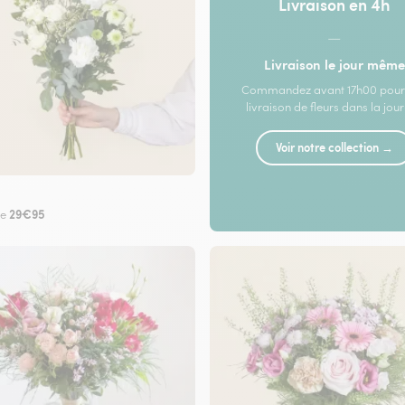
Livraison en 4h
—
Livraison le jour même
Commandez avant 17h00 pour
livraison de fleurs dans la jou
Voir notre collection →
29€95
de