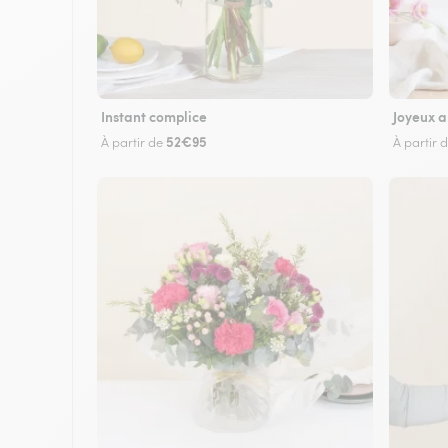
Instant complice
Joyeux a
52€95
À partir de
À partir 