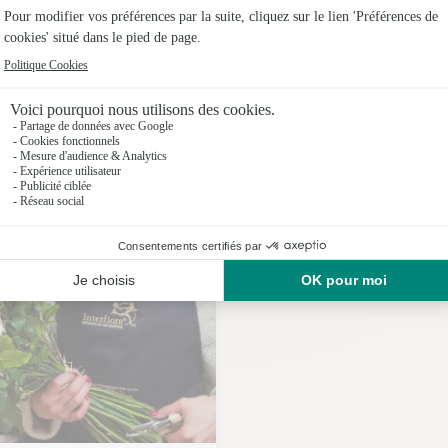
Fleuristes
Fleuristes
Fleuristes
Fleuristes
Nos fleuristes à Arignac