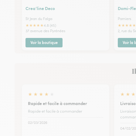
Crea’line Deco
Domi-Fle
St Jean du Falga
Pamiers
★
★
★
★
★
★
★
★
★
★
4.8 (45)
37 avenue des Pyrénées
2, rue du S
Voir la boutique
Voir la
I
★
★
★
★
★
★
★
★
Rapide et facile à commander
Livrais
Rapide et facile à commander
Livraiso
comman
02/03/2026
04/02/20