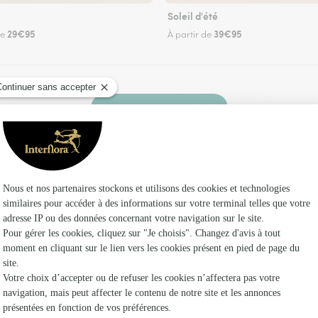
Soleil d'été
29€95
39€95
de
À partir de
Faire livrer des fleurs
z un fleuriste Interflora à Arignac et dans ses e
Les 
Fleuristes
Fleuristes
Fleuristes