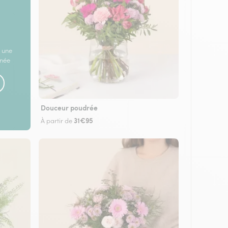
 une
rnée
Douceur poudrée
31€95
À partir de