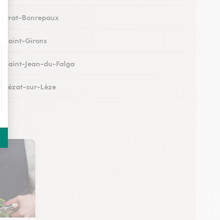
 à Prat-Bonrepaux
 à Saint-Girons
 à Saint-Jean-du-Falga
 à Lézat-sur-Lèze