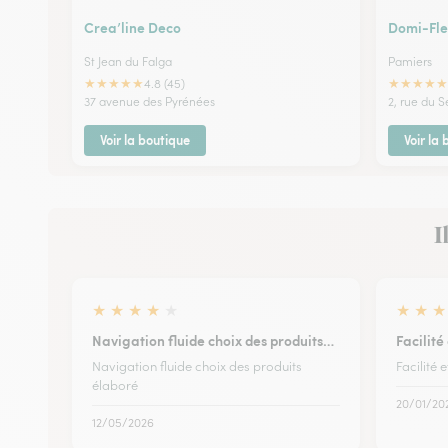
Crea’line Deco
Domi-Fle
St Jean du Falga
Pamiers
★
★
★
★
★
★
★
★
★
★
4.8 (45)
37 avenue des Pyrénées
2, rue du S
Voir la boutique
Voir la
I
★
★
★
★
★
★
★
★
Navigation fluide choix des produits…
Facilité
Navigation fluide choix des produits
Facilité 
élaboré
20/01/20
12/05/2026