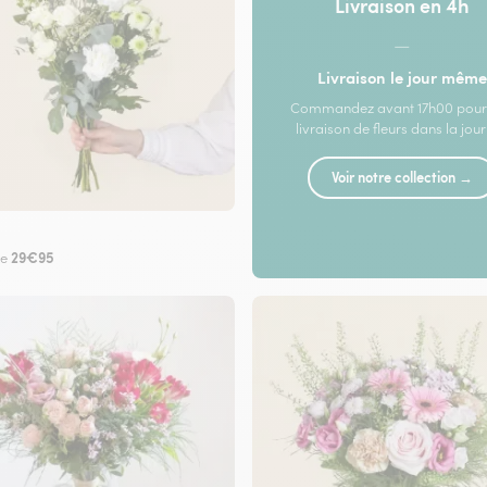
Livraison en 4h
—
Livraison le jour même
Commandez avant 17h00 pour
livraison de fleurs dans la jou
Voir notre collection →
29€95
de