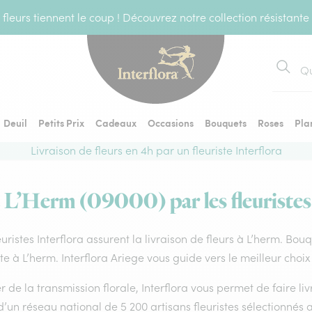
fleurs tiennent le coup ! Découvrez notre collection résistante
Recher
Deuil
Petits Prix
Cadeaux
Occasions
Bouquets
Roses
Pla
Livraison de fleurs en 4h par un fleuriste Interflora
à L’Herm (09000) par les fleuristes
euristes Interflora assurent la livraison de fleurs à L’herm. Bou
ste à L’herm. Interflora Ariege vous guide vers le meilleur choi
 de la transmission florale, Interflora vous permet de faire li
d’un réseau national de 5 200 artisans fleuristes sélectionnés a