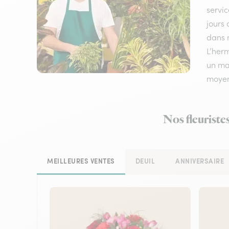
servic
jours 
dans n
L’her
un mar
moyen
Nos fleuriste
MEILLEURES VENTES
DEUIL
ANNIVERSAIRE