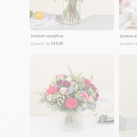
Instant complice
Joyeux a
52€95
À partir de
À partir 