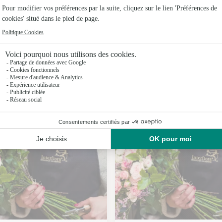
Fleuristes
Fleuristes
Fleuristes
Fleuristes
Nos fleuristes à L’Herm