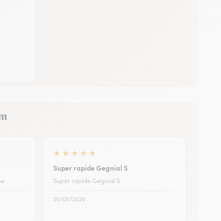
rm
★
★
★
★
★
Super rapide Gegnial S
me
Super rapide Gegnial S
25/05/2026