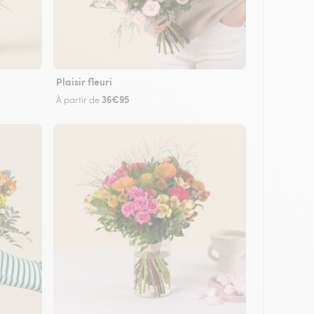
Plaisir fleuri
36€95
À partir de