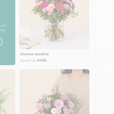
 une
rnée
Douceur poudrée
31€95
À partir de