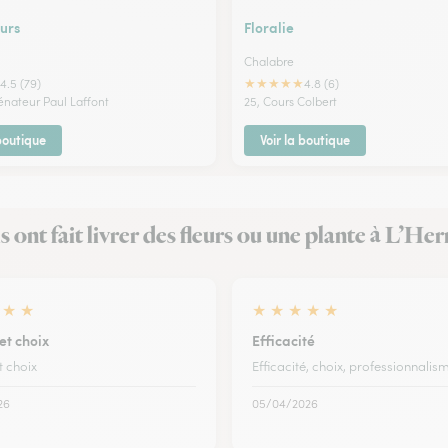
urs
Floralie
Chalabre
★
★
★
★
★
4.5 (79)
4.8 (6)
énateur Paul Laffont
25, Cours Colbert
 boutique
Voir la boutique
ls ont fait livrer des fleurs ou une plante à L’He
★
★
★
★
★
★
★
 et choix
Efficacité
et choix
Efficacité, choix, professionnalis
26
05/04/2026