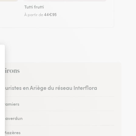
Tutti frutti
44€95
À partir de
nvirons
fleuristes en Ariège du réseau Interflora
 à Pamiers
 à Saverdun
 à Mazères