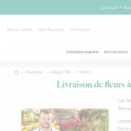
Aller au contenu
Canicule ? Nos 
Besoin d’aide
Nos fleuristes
Entreprise
Livraison express
Anniversaire
›
Fleuristes
›
Ariège (09)
›
L’Herm
Accueil
Livraison de fleurs 
Les fl
fleuri
Leader
Forte 