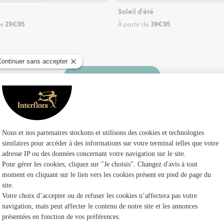
Soleil d'été
29€95
39€95
de
À partir de
Faire livrer des fleurs
z un fleuriste Interflora à L’Herm et dans ses e
Les 
Fleuristes
Fleuristes
Fleuristes