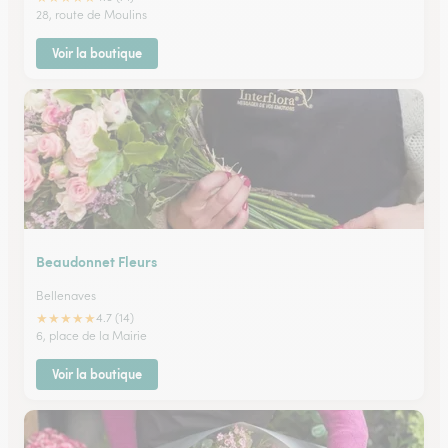
28, route de Moulins
Voir la boutique
Beaudonnet Fleurs
Bellenaves
★
★
★
★
★
4.7 (14)
6, place de la Mairie
Voir la boutique