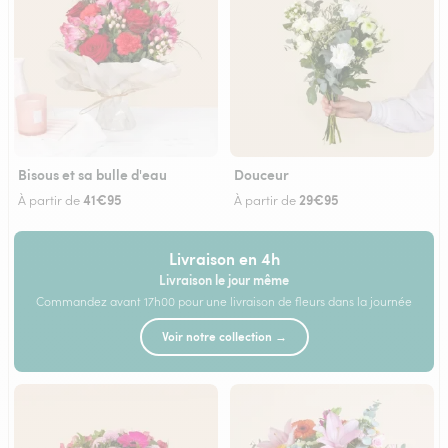
Bisous et sa bulle d'eau
Douceur
41€95
29€95
À partir de
À partir de
Livraison en 4h
Livraison le jour même
Commandez avant 17h00 pour une livraison de fleurs dans la journée
Voir notre collection →