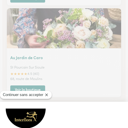
Au Jardin de Caro
St Pourcain Sur Sioule
★
★
★
★
★
4.5 (40)
68, route de Moulins
Voir la boutique
Ils ont fait livrer des fleurs ou une plante à