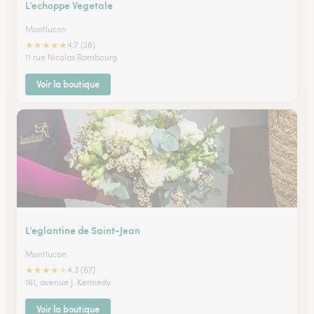
L’echoppe Vegetale
Montlucon
★
★
★
★
★
4.7 (28)
11 rue Nicolas Rambourg
Voir la boutique
L’eglantine de Saint-Jean
Montlucon
★
★
★
★
★
4.3 (67)
161, avenue J. Kennedy
Voir la boutique