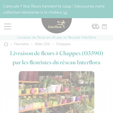
Aller au contenu
Canicule ? Nos fleurs tiennent le coup ! Découvrez notre
collection résistante à la chaleur
ici
Livraison de fleurs en 4h par un fleuriste Interflora
›
Fleuristes
›
Allier (03)
›
Chappes
Accueil
Livraison de fleurs à Chappes (03390)
par les fleuristes du réseau Interflora