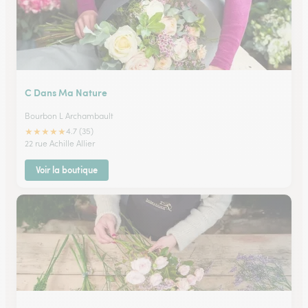
C Dans Ma Nature
Bourbon L Archambault
★
★
★
★
★
4.7 (35)
22 rue Achille Allier
Voir la boutique