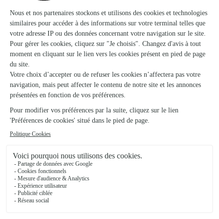
Chappes
★
★
★
★
★
J'ai déjà répondu à cette enquête de…
J'ai déjà répondu à cette enquête de qualité avec grande
satisfaction.
03/04/2026
★
★
★
★
★
entreprise qui fait travaillé les…
entreprise qui fait travaillé les artisans locaux ,qui garanti la
fraicheur du produit
22/06/2026