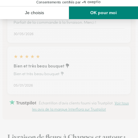
★
★
★
★
★
Parfait de la commande à la livraison
Parfait de la commande à la livraison. Merci !
30/05/2026
★
★
★
★
★
Bien et très beau bouquet 💐
Bien et très beau bouquet 💐
05/01/2026
Trustpilot
Échantillon d'avis clients fourni via Trustpilot.
Voir tous
les avis de la marque Interflora sur Trustpilot
Livraison de fleurs à Chappes et autour :