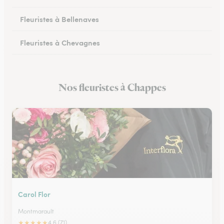
Fleuristes à Bellenaves
Fleuristes à Chevagnes
Fleuristes à Cusset
Nos fleuristes à Chappes
Fleuristes à Lapalisse
Carol Flor
Montmarault
★
★
★
★
★
4.6 (71)