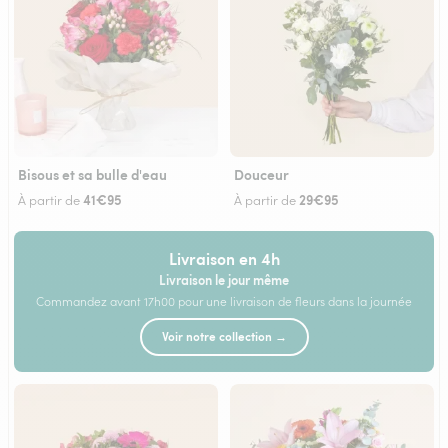
Bisous et sa bulle d'eau
Douceur
41€95
29€95
À partir de
À partir de
Livraison en 4h
Livraison le jour même
Commandez avant 17h00 pour une livraison de fleurs dans la journée
Voir notre collection →