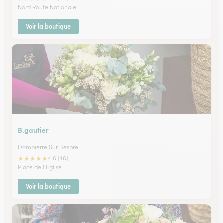
Nord Route Nationale
Voir la boutique
B.gautier
Dompierre Sur Besbre
★
★
★
★
★
4.6 (46)
Place de l'Eglise
Voir la boutique