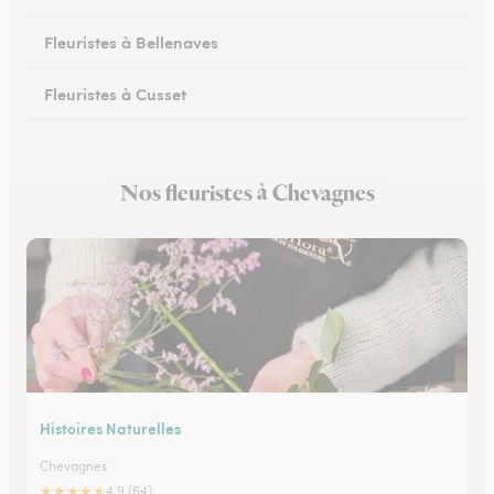
Fleuristes à Bellenaves
Fleuristes à Cusset
Fleuristes à Lapalisse
Nos fleuristes à Chevagnes
Fleuristes à Dompierre-sur-Besbre
Histoires Naturelles
Chevagnes
★
★
★
★
★
4.9 (64)