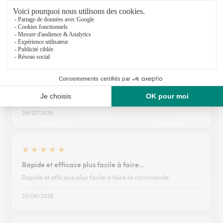
J aurais bien aimé avoir une photo du bouquet...
26/05/2026
★
★
★
★
★
Bouquet en attente de re livraison
Bouquet pour l’anniversaire de ma fille. Une nouvelle livraison
prévue. Merci au service client.
28/07/2026
★
★
★
★
★
Rapide et efficace plus facile à faire…
Rapide et efficace plus facile à faire la commande.
23/06/2026