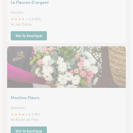
Le Fleuron D’argent
Moulins
★
★
★
★
★
4.4 (69)
14, rue Datas
Voir la boutique
Moulins-Fleurs
Avermes
★
★
★
★
★
4.3 (81)
44 Route de Paris
Voir la boutique