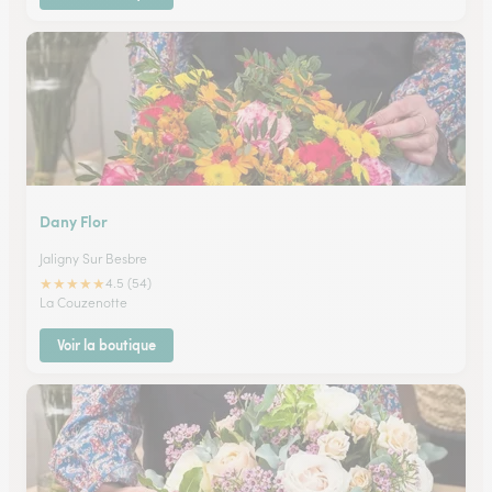
Dany Flor
Jaligny Sur Besbre
★
★
★
★
★
4.5 (54)
La Couzenotte
Voir la boutique