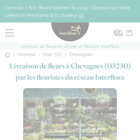
Aller au contenu
Canicule ? Nos fleurs tiennent le coup ! Découvrez notre
collection résistante à la chaleur
ici
Livraison de fleurs en 4h par un fleuriste Interflora
›
Fleuristes
›
Allier (03)
›
Chevagnes
Accueil
Livraison de fleurs à Chevagnes (03230)
par les fleuristes du réseau Interflora