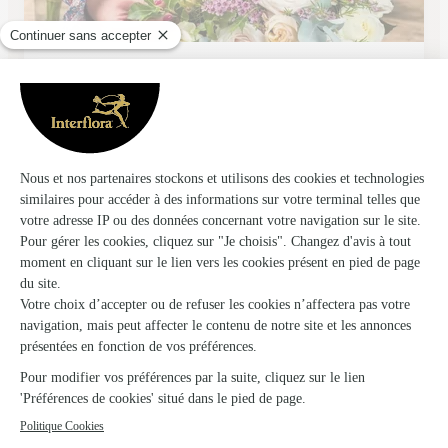
Fleurs et Tendances
Cercy la Tour
68, avenue Louis Coudant
Voir la boutique
Ils ont fait livrer des fleurs ou une plante à
Chevagnes
★
★
★
★
★
J aurais bien aimé avoir une photo du…