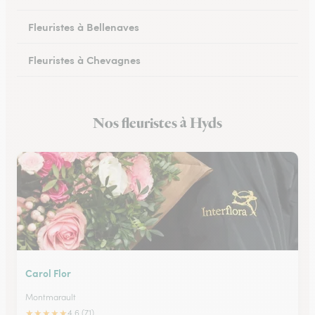
Fleuristes à Bellenaves
Fleuristes à Chevagnes
Fleuristes à Cusset
Nos fleuristes à Hyds
Fleuristes à Lapalisse
Carol Flor
Montmarault
★
★
★
★
★
4.6 (71)