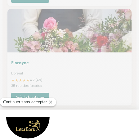
Florayne
Ebreuil
★
★
★
★
★
4.7 (48)
35 rue des fossées
Voir la boutique
Ils ont fait livrer des fleurs ou une plante à