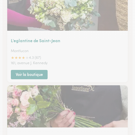
L’eglantine de Saint-Jean
Montlucon
★
★
★
★
★
4.3 (67)
161, avenue J. Kennedy
Voir la boutique