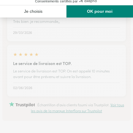
★
★
★
★
★
Très bien .je recommande,,
Très bien .je recommande,,
29/03/2026
★
★
★
★
★
Le service de livraison est TOP.
Le service de livraison est TOP. On est appelé 10 minutes
avant pour être prévenu et suivre la livraison.
02/06/2026
Trustpilot
Échantillon d'avis clients fourni via Trustpilot.
Voir tous
les avis de la marque Interflora sur Trustpilot