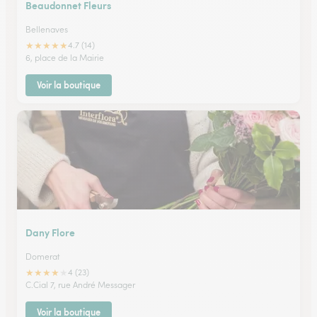
Beaudonnet Fleurs
Bellenaves
★
★
★
★
★
4.7 (14)
6, place de la Mairie
Voir la boutique
Dany Flore
Domerat
★
★
★
★
★
4 (23)
C.Cial 7, rue André Messager
Voir la boutique