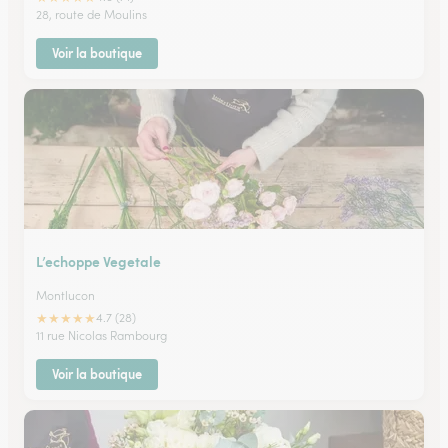
28, route de Moulins
Voir la boutique
L’echoppe Vegetale
Montlucon
★
★
★
★
★
4.7 (28)
11 rue Nicolas Rambourg
Voir la boutique