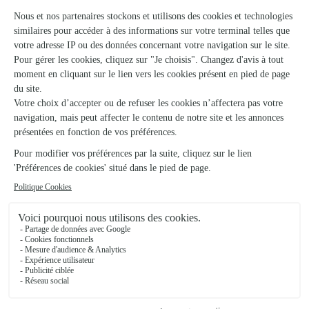
Hyds
★
★
★
★
★
Ponctualité et qualité
Ponctualité et qualité
25/02/2026
★
★
★
★
★
Très réactif et bon suivi
Respect du délai de livraison pour une cérémonie, un choix
floral abordable pour tous les budgets. La réactivité a été un
point fort et un très bon suivi de la commande.
26/07/2026