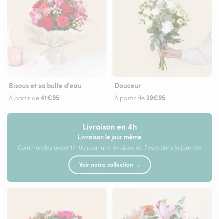
Bisous et sa bulle d'eau
Douceur
41€95
29€95
À partir de
À partir de
Livraison en 4h
Livraison le jour même
Commandez avant 17h00 pour une livraison de fleurs dans la journée
Voir notre collection →