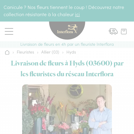
Aller au contenu
Canicule ? Nos fleurs tiennent le coup ! Découvrez notre
collection résistante à la chaleur
ici
Livraison de fleurs en 4h par un fleuriste Interflora
›
Fleuristes
›
Allier (03)
›
Hyds
Accueil
Livraison de fleurs à Hyds (03600) par
les fleuristes du réseau Interflora