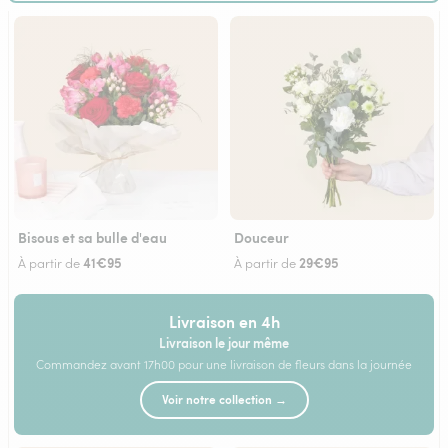
Bisous et sa bulle d'eau
Douceur
41€95
29€95
À partir de
À partir de
Livraison en 4h
Livraison le jour même
Commandez avant 17h00 pour une livraison de fleurs dans la journée
Voir notre collection →