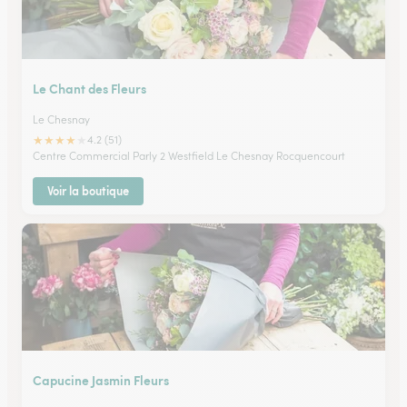
Le Chant des Fleurs
Le Chesnay
★
★
★
★
★
4.2 (51)
Centre Commercial Parly 2 Westfield Le Chesnay Rocquencourt
Voir la boutique
Capucine Jasmin Fleurs