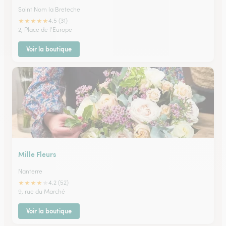
Saint Nom la Breteche
★
★
★
★
★
4.5 (31)
2, Place de l'Europe
Voir la boutique
Mille Fleurs
Nanterre
★
★
★
★
★
4.2 (52)
9, rue du Marché
Voir la boutique