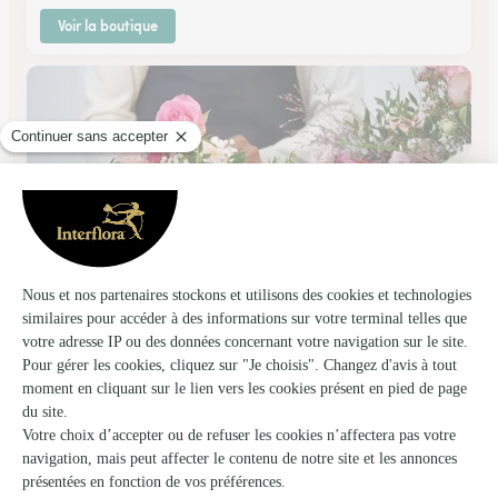
Voir la boutique
Camelia et Ses Fleurs
Le Chesnay
★
★
★
★
★
4.7 (118)
9 Rue de Versailles
Voir la boutique