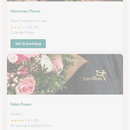
Monceau Fleurs
Saint Germain en Laye
★
★
★
★
★
3.2 (91)
7, rue de Poissy
Voir la boutique
Eden Roses
Chatou
★
★
★
★
★
4.1 (79)
26 avenue maréchal Foch