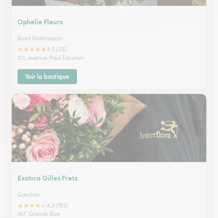
Ophelie Fleurs
Rueil Malmaison
★
★
★
★
★
4.5 (33)
101, avenue Paul Doumer
Voir la boutique
Exotica Gilles Fretz
Garches
★
★
★
★
★
4.3 (182)
167, Grande Rue