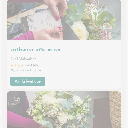
Les Fleurs de la Malmaison
Rueil Malmaison
★
★
★
★
★
4.4 (45)
25, place de l'Eglise
Voir la boutique