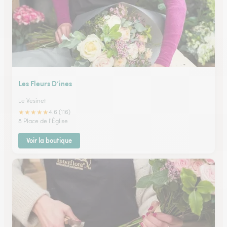
Les Fleurs D’ines
Le Vesinet
★
★
★
★
★
4.6 (116)
8 Place de l'Église
Voir la boutique