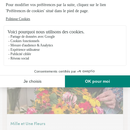
Mon Panier A Fleurs
Fourqueux
★
★
★
★
★
4.9 (82)
16, rue du Maréchal Foch
Voir la boutique
Mille et Une Fleurs