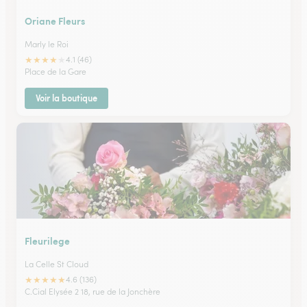
Oriane Fleurs
Marly le Roi
★
★
★
★
★
4.1 (46)
Place de la Gare
Voir la boutique
Fleurilege
La Celle St Cloud
★
★
★
★
★
4.6 (136)
C.Cial Elysée 2 18, rue de la Jonchère