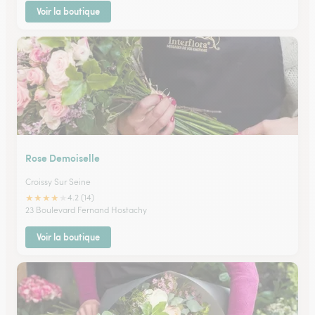
Voir la boutique
Rose Demoiselle
Croissy Sur Seine
★
★
★
★
★
4.2 (14)
23 Boulevard Fernand Hostachy
Voir la boutique