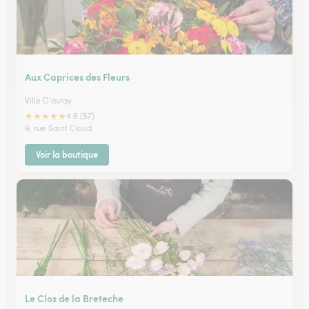
Aux Caprices des Fleurs
Ville D'avray
★
★
★
★
★
4.6 (57)
9, rue Saint Cloud
Voir la boutique
Le Clos de la Breteche