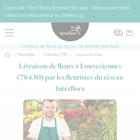
Aller au contenu
Canicule ? Nos fleurs tiennent le coup ! Découvrez notre
collection résistante à la chaleur
ici
Livraison de fleurs en 4h par un fleuriste Interflora
›
Fleuristes
›
Yvelines (78)
›
Louveciennes
Accueil
Livraison de fleurs à Louveciennes
(78430) par les fleuristes du réseau
Interflora