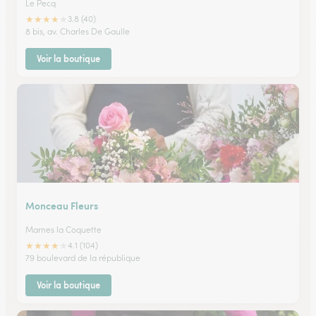
Le Pecq
★
★
★
★
★
3.8 (40)
8 bis, av. Charles De Gaulle
Voir la boutique
Monceau Fleurs
Marnes la Coquette
★
★
★
★
★
4.1 (104)
79 boulevard de la république
Voir la boutique