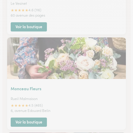
Le Vesinet
★
★
★
★
★
4.6 (116)
60 avenue des pages
Voir la boutique
Monceau Fleurs
Rueil Malmaison
★
★
★
★
★
4.5 (465)
6, avenue Edouard Belin
Voir la boutique