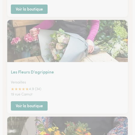
Voir la boutique
Les Fleurs D’agrippine
Versailles
★
★
★
★
★
4.9 (34)
19 rue Carnot
Voir la boutique