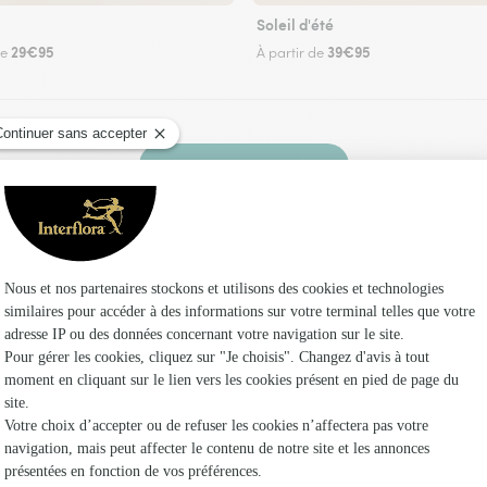
Soleil d'été
29€95
39€95
de
À partir de
Faire livrer des fleurs
z un fleuriste Interflora à Ouzilly et dans ses e
Les 
Fleuristes 
Fleuristes
Fleuristes 