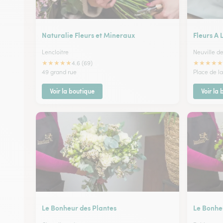
Naturalie Fleurs et Mineraux
Fleurs A L
Lencloitre
Neuville d
★
★
★
★
★
★
★
★
★
★
4.6 (69)
49 grand rue
Place de la
Voir la boutique
Voir la
Le Bonheur des Plantes
Le Bonhe