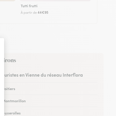
Tutti frutti
44€95
À partir de
nvirons
fleuristes en Vienne du réseau Interflora
à Poitiers
 à Montmorillon
à Buxerolles