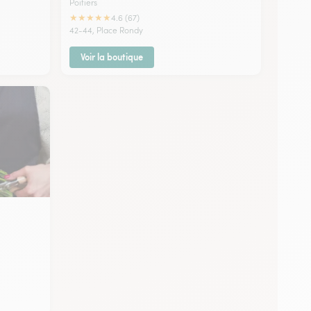
Poitiers
★
★
★
★
★
4.6 (67)
42-44, Place Rondy
Voir la boutique