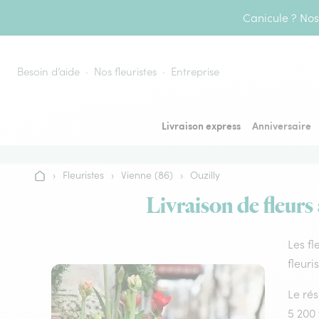
Aller au contenu
Canicule ? Nos 
Besoin d’aide
Nos fleuristes
Entreprise
Livraison express
Anniversaire
›
Fleuristes
›
Vienne (86)
›
Ouzilly
Accueil
Livraison de fleurs 
Les fl
fleuri
Le rés
5 200 