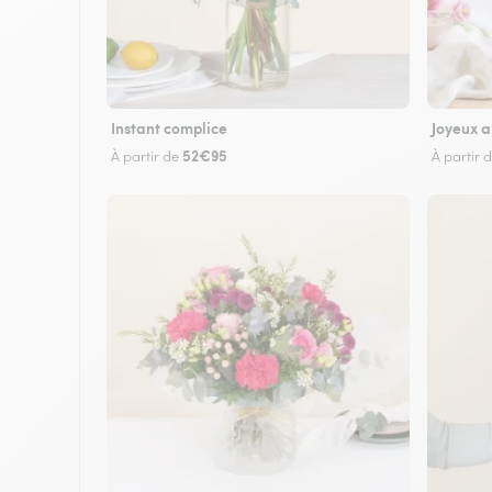
Instant complice
Joyeux a
52€95
À partir de
À partir 