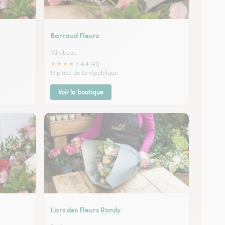
Barraud Fleurs
Mirebeau
★
★
★
★
★
4.4 (41)
13 place de la république
Voir la boutique
L’ars des Fleurs Rondy