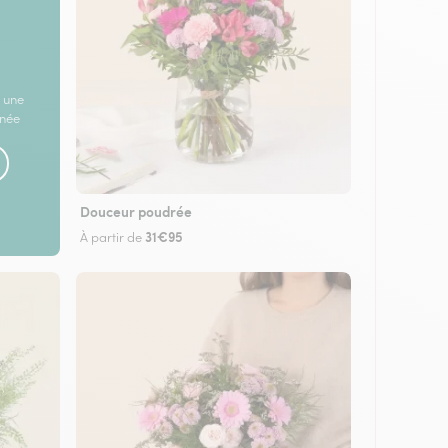
 une
rnée
Douceur poudrée
31€95
À partir de