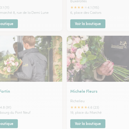
Buxerolles
★
★
★
★
★
3.1 (11)
4.1 (115)
ermarché 8, rue de la Demi Lune
6, place des Castors
 boutique
Voir la boutique
Fortin
Michele Fleurs
Richelieu
★
★
★
★
★
4.8 (91)
4.6 (23)
aubourg du Pont Neuf
19, place du Marché
 boutique
Voir la boutique