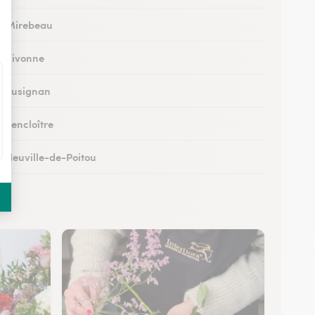
 à Mirebeau
 à Vivonne
 à Lusignan
à Lencloître
 à Neuville-de-Poitou
 à Savigné
 à Saint-Georges-lès-Baillargeaux