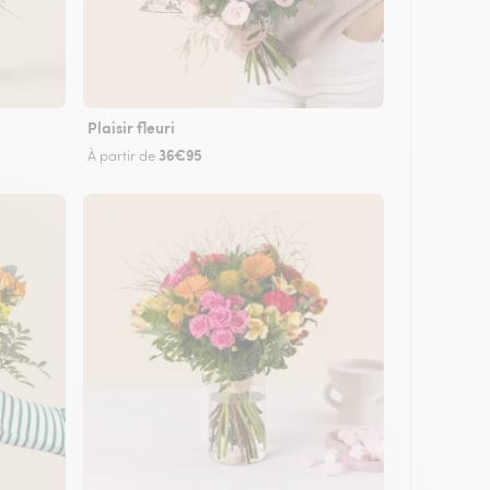
Plaisir fleuri
36€95
À partir de