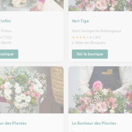
’infini
Vert Tige
e Poitou
Saint Georges les Baillargeaux
★
★
★
★
★
4.7 (72)
4.1 (47)
 liberté
2, Allée des Bosquets
 boutique
Voir la boutique
ur des Plantes
Le Bonheur des Plantes