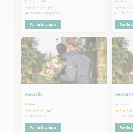
Chatellerault
Poitiers
★
★
★
★
★
★
★
★
★
★
3.2 (6)
40 avenue d'Argenson
C.Cial Int
Voir la boutique
Voir la
Amarylis
Bernard 
Poitiers
Poitiers
★
★
★
★
★
★
★
★
★
★
4 (66)
5, rue Carnot
168 bis, f
Voir la boutique
Voir la