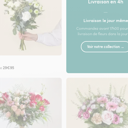
Livraison en 4h
—
Livraison le jour même
Commandez avant 17h00 pour
livraison de fleurs dans la jou
Voir notre collection →
29€95
de