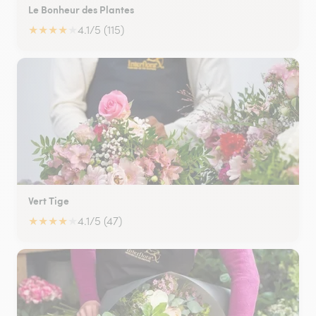
Le Bonheur des Plantes
★
★
★
★
★
4.1/5 (115)
Vert Tige
★
★
★
★
★
4.1/5 (47)