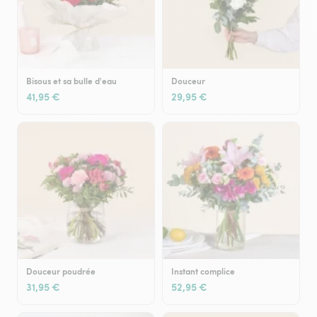
Bisous et sa bulle d'eau
Douceur
41,95 €
29,95 €
Douceur poudrée
Instant complice
31,95 €
52,95 €