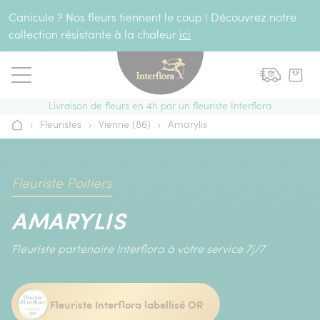
Aller au contenu
Canicule ? Nos fleurs tiennent le coup ! Découvrez notre
collection résistante à la chaleur
ici
Livraison de fleurs en 4h par un fleuriste Interflora
›
Fleuristes
›
Vienne (86)
›
Amarylis
Accueil
Fleuriste Poitiers
AMARYLIS
Fleuriste partenaire Interflora à votre service 7j/7
Fleuriste Interflora labellisé OR