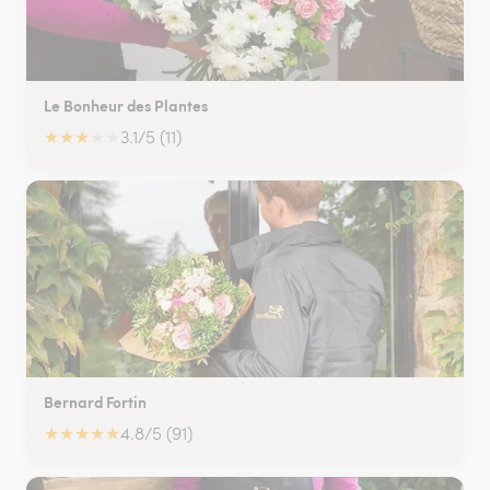
Le Bonheur des Plantes
★
★
★
★
★
3.1/5 (11)
Bernard Fortin
★
★
★
★
★
4.8/5 (91)