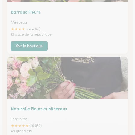
Barraud Fleurs
Mirebeau
★
★
★
★
★
4.4 (41)
13 place de la république
Voir la boutique
Naturalie Fleurs et Mineraux
Lencloitre
★
★
★
★
★
4.6 (69)
49 grand rue