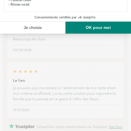
24/07/2026
★
★
★
★
★
Beaucoup de choix
Beaucoup de choix
03/03/2026
★
★
★
★
★
Le lien
Je pouvais pas me rendre à l 'enterrement de ma tante étant
moi-même souffrante. j ai eu cette solution pour rejoindre la
famille par la pensée et ce geste d 'offrir des fleurs.
17/12/2025
Trustpilot
Échantillon d'avis clients fourni via Trustpilot.
Voir tous