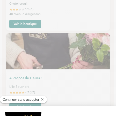
Chatellerault
★
★
★
★
★
3.2 (6)
40 avenue d'Argenson
Voir la boutique
A Propos de Fleurs !
L'ile Bouchard
★
★
★
★
★
4.7 (47)
6, rue de la République
Voir la boutique