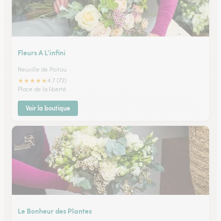
Fleurs A L’infini
Neuville de Poitou
★
★
★
★
★
4.7 (72)
Place de la liberté
Voir la boutique
Le Bonheur des Plantes