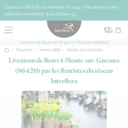
Aller au contenu
Canicule ? Nos fleurs tiennent le coup ! Découvrez notre
collection résistante à la chaleur
ici
Livraison de fleurs en 4h par un fleuriste Interflora
›
Fleuristes
›
Vienne (86)
›
Monts-sur-Guesnes
Accueil
Livraison de fleurs à Monts-sur-Guesnes
(86420) par les fleuristes du réseau
Interflora