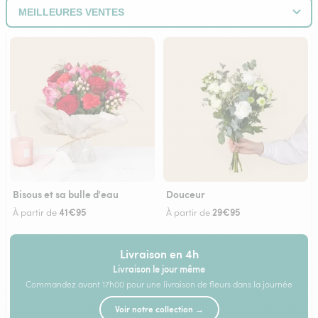
Bisous et sa bulle d'eau
Douceur
41€95
29€95
À partir de
À partir de
Livraison en 4h
Livraison le jour même
Commandez avant 17h00 pour une livraison de fleurs dans la journée
Voir notre collection →