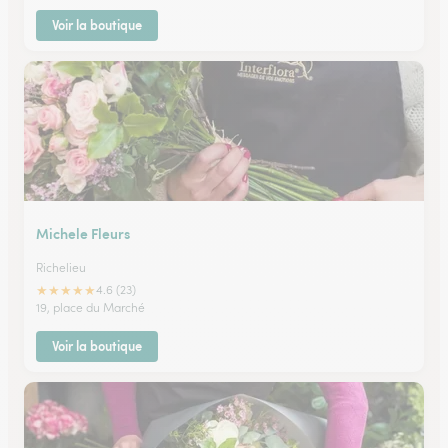
Voir la boutique
Michele Fleurs
Richelieu
★
★
★
★
★
4.6 (23)
19, place du Marché
Voir la boutique