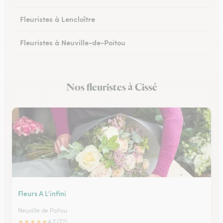
Fleuristes à Lencloître
Fleuristes à Neuville-de-Poitou
Fleuristes à Savigné
Nos fleuristes à Cissé
Fleuristes à Saint-Georges-lès-Baillargeaux
Fleurs A L’infini
Neuville de Poitou
★
★
★
★
★
4.7 (72)