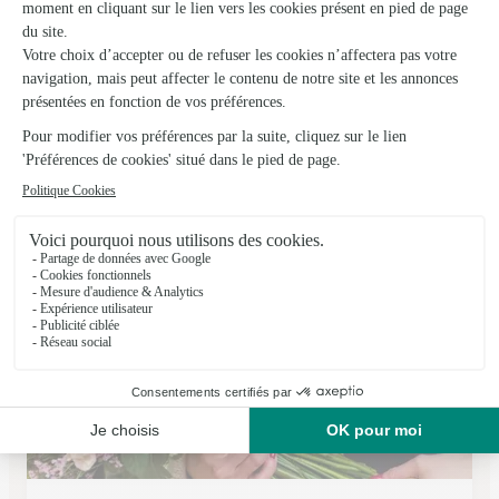
L’atelier des Fleurs
Vivonne
★
★
★
★
★
4.6 (29)
C.Cial Super U 17, rue des Portes Rouges
Voir la boutique