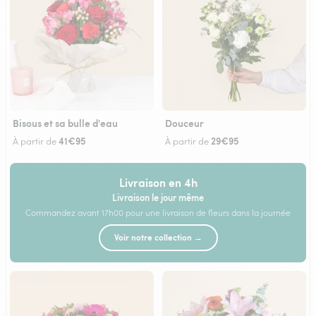
Bisous et sa bulle d'eau
Douceur
41€95
29€95
À partir de
À partir de
Livraison en 4h
Livraison le jour même
Commandez avant 17h00 pour une livraison de fleurs dans la journée
Voir notre collection →