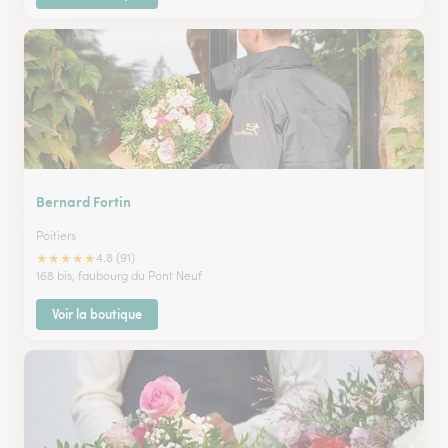
Bernard Fortin
Poitiers
★
★
★
★
★
4.8 (91)
168 bis, faubourg du Pont Neuf
Voir la boutique