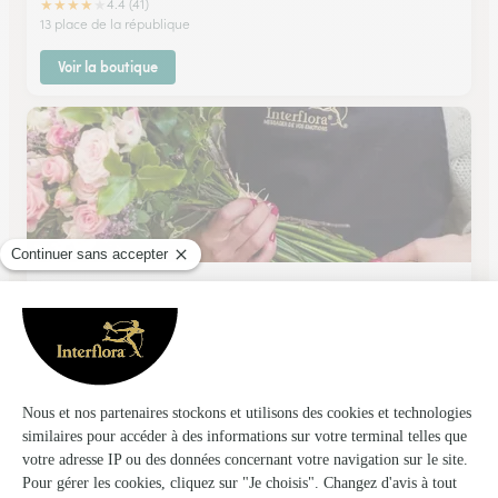
★
★
★
★
★
4.4 (41)
13 place de la république
Voir la boutique
Naturalie Fleurs et Mineraux
Lencloitre
★
★
★
★
★
4.6 (69)
49 grand rue
Voir la boutique