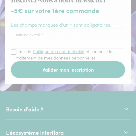
Inscrivez-vous à notre newsletter
-5€ sur votre 1ère commande
Les champs marqués d'un * sont obligatoires.
Adresse e-mail
*
J'ai lu la
Politique de confidentialité
et j'autorise le
traitement de mes données personnelles.
Valider mon inscription
Besoin d'aide ?
L'écosystème Interflora