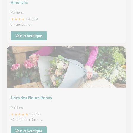
Amarylis
Poitiers
★
★
★
★
★
4 (66)
5, rue Carnot
Voir la boutique
L’ars des Fleurs Rondy
Poitiers
★
★
★
★
★
4.6 (67)
42-44, Place Rondy
Voir la boutique