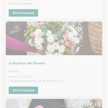
Place de la liberté
Voir la boutique
Le Bonheur des Plantes
Poitiers
★
★
★
★
★
3.1 (11)
C.Cial Intermarché 8, rue de la Demi Lune
Voir la boutique