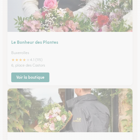
Le Bonheur des Plantes
Buxerolles
★
★
★
★
★
4.1 (115)
6, place des Castors
Voir la boutique