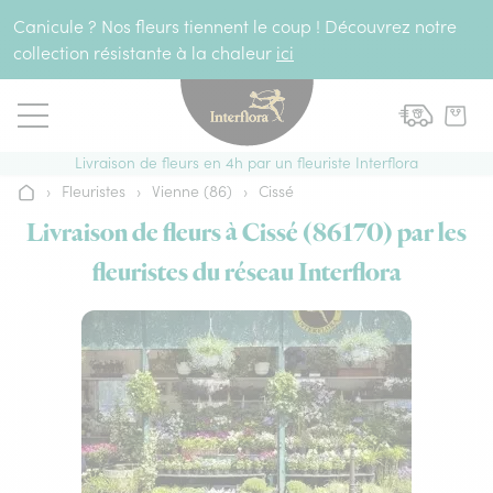
Aller au contenu
Canicule ? Nos fleurs tiennent le coup ! Découvrez notre
collection résistante à la chaleur
ici
Livraison de fleurs en 4h par un fleuriste Interflora
›
Fleuristes
›
Vienne (86)
›
Cissé
Accueil
Livraison de fleurs à Cissé (86170) par les
fleuristes du réseau Interflora