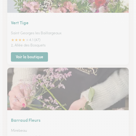
Vert Tige
Saint Georges les Baillargeaux
★
★
★
★
★
4.1 (47)
2, Allée des Bosquets
Voir la boutique
Barraud Fleurs
Mirebeau