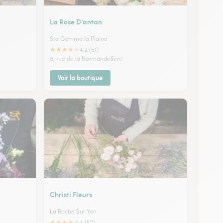
La Rose D’antan
Ste Gemme la Plaine
★
★
★
★
★
4.2 (51)
8, rue de la Normandelière
Voir la boutique
Christi Fleurs
La Roche Sur Yon
★
★
★
★
★
4 (57)