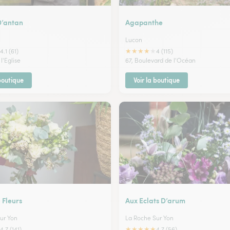
D’antan
Agapanthe
Lucon
★
★
★
★
★
4.1 (61)
4 (115)
l'Eglise
67, Boulevard de l'Océan
 boutique
Voir la boutique
Fleurs
Aux Eclats D’arum
ur Yon
La Roche Sur Yon
★
★
★
★
★
4.7 (141)
4.7 (56)