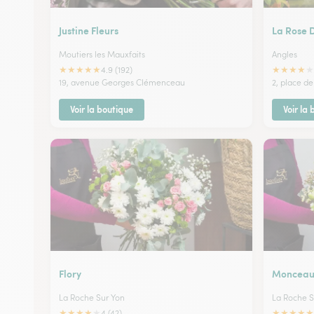
Justine Fleurs
La Rose 
Moutiers les Mauxfaits
Angles
★
★
★
★
★
★
★
★
★
★
4.9 (192)
19, avenue Georges Clémenceau
2, place de 
Voir la boutique
Voir la
Flory
Monceau 
La Roche Sur Yon
La Roche S
★
★
★
★
★
★
★
★
★
★
4 (42)