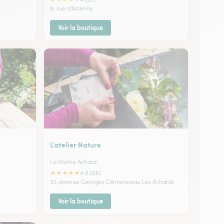
9, rue d'Aizenay
Voir la boutique
L’atelier Nature
La Mothe Achard
★
★
★
★
★
4.8 (68)
33, avenue Georges Clémenceau Les Achards
Voir la boutique