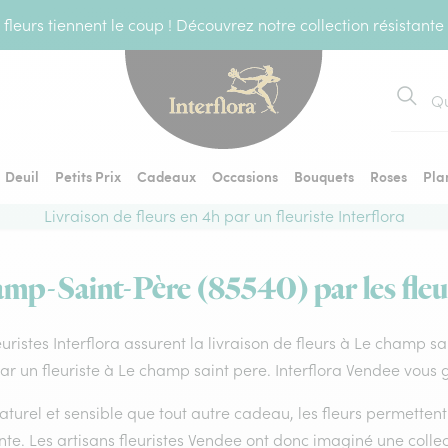
fleurs tiennent le coup ! Découvrez notre collection résistante
Recher
Deuil
Petits Prix
Cadeaux
Occasions
Bouquets
Roses
Pla
Livraison de fleurs en 4h par un fleuriste Interflora
amp-Saint-Père (85540) par les fleur
euristes Interflora assurent la livraison de fleurs à Le champ s
par un fleuriste à Le champ saint pere. Interflora Vendee vous 
aturel et sensible que tout autre cadeau, les fleurs permette
te. Les artisans fleuristes Vendee ont donc imaginé une collect