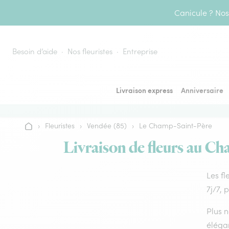
Aller au contenu
Canicule ? Nos 
Besoin d’aide
Nos fleuristes
Entreprise
Livraison express
Anniversaire
›
Fleuristes
›
Vendée (85)
›
Le Champ-Saint-Père
Accueil
Livraison de fleurs au Ch
Les fl
7j/7, 
Plus n
élégan