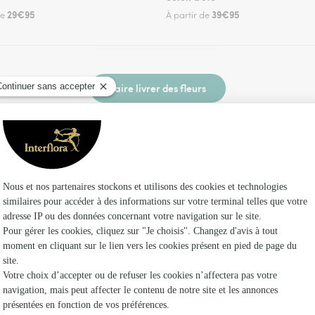
29€95
39€95
de
À partir de
Faire livrer des fleurs
leuriste Interflora au Champ-Saint-Père et dans
Les 
Fleuristes
Fleuristes
Fleuristes