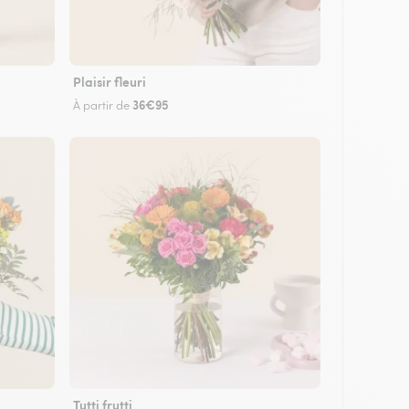
Plaisir fleuri
36€95
À partir de
Tutti frutti