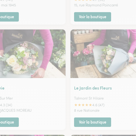
8 mai 1945
15, rue Raymond Poincarré
 boutique
Voir la boutique
vie
Le Jardin des Fleurs
 Sur Mer
Talmont St Hilaire
★
★
★
★
★
4.3 (34)
4.6 (47)
E JACQUES MOREAU
8 rue Nationale
 boutique
Voir la boutique