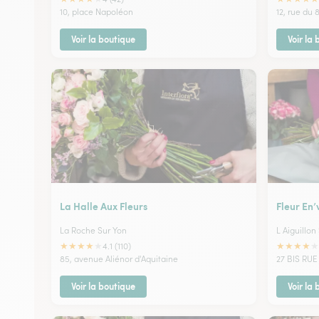
10, place Napoléon
12, rue du 
Voir la boutique
Voir la
La Halle Aux Fleurs
Fleur En’
La Roche Sur Yon
L Aiguillon
★
★
★
★
★
★
★
★
★
★
4.1 (110)
85, avenue Aliénor d'Aquitaine
27 BIS RU
Voir la boutique
Voir la