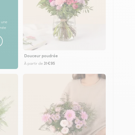
 une
rnée
Douceur poudrée
31€95
À partir de