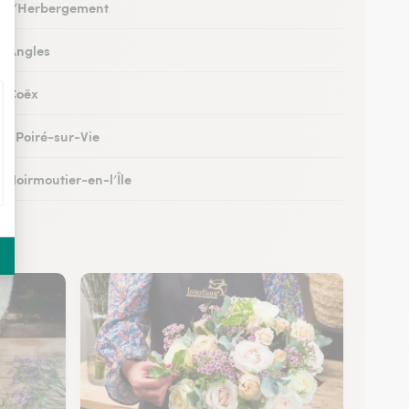
 à L’Herbergement
 à Angles
 à Coëx
au Poiré-sur-Vie
à Noirmoutier-en-l’Île
 à Brem-sur-Mer
 à Talmont-Saint-Hilaire