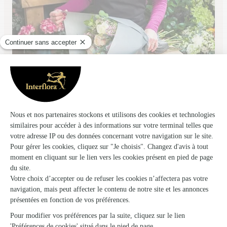
Coqueli D’co
Criquetot L Esneval
★
★
★
★
★
5 (23)
20 Place du Général Leclerc
Voir la boutique
Ils ont fait livrer des fleurs ou une plante à
Vinnemerville