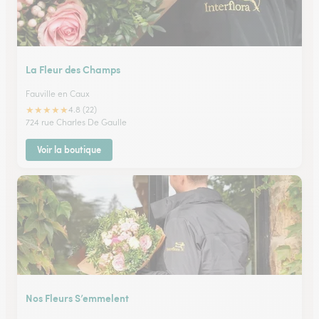
La Fleur des Champs
Fauville en Caux
★
★
★
★
★
4.8 (22)
724 rue Charles De Gaulle
Voir la boutique
Nos Fleurs S’emmelent