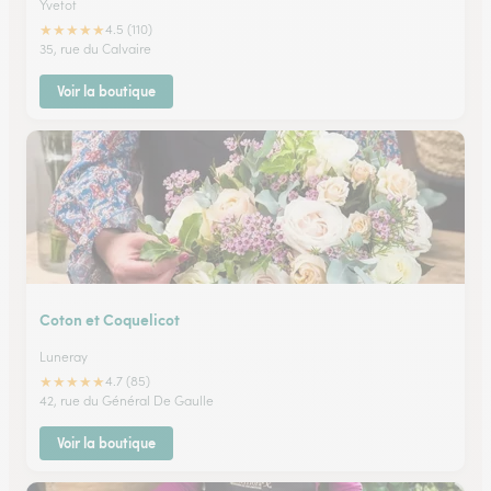
Yvetot
★
★
★
★
★
4.5 (110)
35, rue du Calvaire
Voir la boutique
Coton et Coquelicot
Luneray
★
★
★
★
★
4.7 (85)
42, rue du Général De Gaulle
Voir la boutique