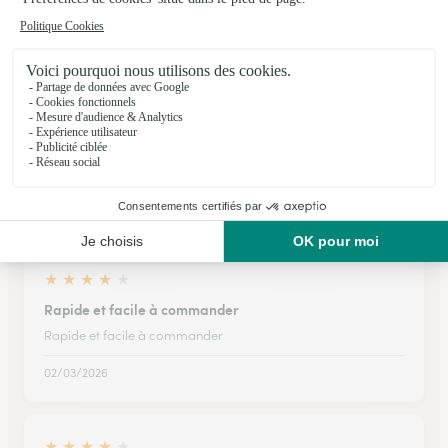
★
★
★
★
★
Toujours un service impeccable
Toujours un service impeccable pour là livraison du cadeau
d’anniversaire pour ma maman. En 1 ou 2 jours ouvrés 👌🏼
Des produits de qualité : les fleurs éclosent 1 ou 2 jours poste
livraison et plusieurs sachets de billes sont…
26/05/2026
★
★
★
★
★
Rapide et facile à commander
Rapide et facile à commander
02/03/2026
★
★
★
★
★