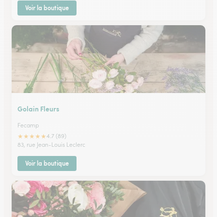
Voir la boutique
Golain Fleurs
Fecamp
★
★
★
★
★
4.7 (89)
83, rue Jean-Louis Leclerc
Voir la boutique