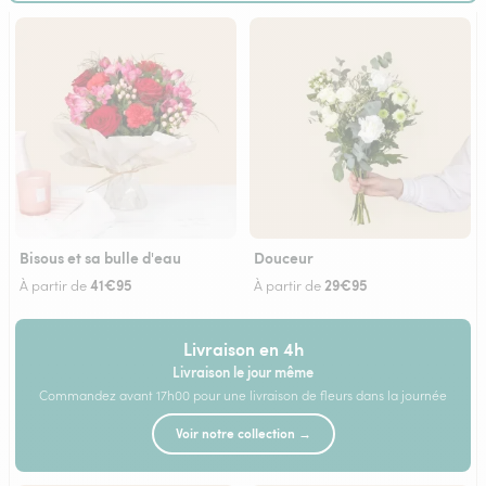
Bisous et sa bulle d'eau
Douceur
41€95
29€95
À partir de
À partir de
Livraison en 4h
Livraison le jour même
Commandez avant 17h00 pour une livraison de fleurs dans la journée
Voir notre collection →