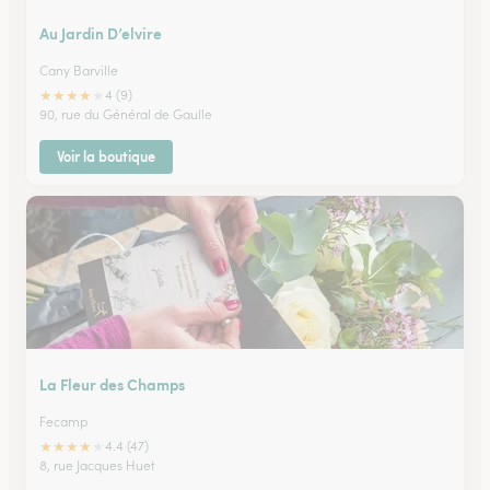
Au Jardin D’elvire
Cany Barville
★
★
★
★
★
4 (9)
90, rue du Général de Gaulle
Voir la boutique
La Fleur des Champs
Fecamp
★
★
★
★
★
4.4 (47)
8, rue Jacques Huet