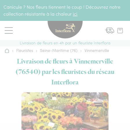
Aller au contenu
Canicule ? Nos fleurs tiennent le coup ! Découvrez notre
collection résistante à la chaleur
ici
Livraison de fleurs en 4h par un fleuriste Interflora
›
Fleuristes
›
Seine-Maritime (76)
›
Vinnemerville
Accueil
Livraison de fleurs à Vinnemerville
(76540) par les fleuristes du réseau
Interflora