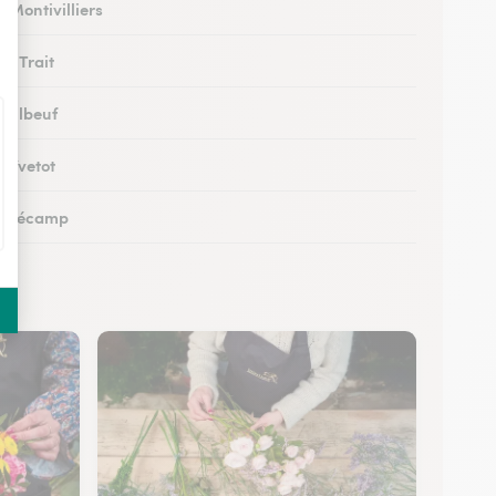
à Montivilliers
au Trait
à Elbeuf
à Yvetot
 à Fécamp
 à Buchy
 à Canteleu