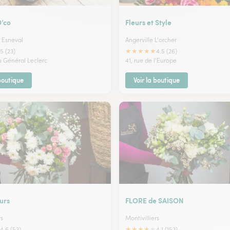
D’co
Fleurs et Style
L Esneval
Angerville L'orcher
★
★
★
★
★
5 (23)
4.5 (26)
u Général Leclerc
41, rue de l'Europe
 boutique
Voir la boutique
eurs
FLORE de SAISON
rs
Montivilliers
★
★
★
★
★
4.6 (53)
4.1 (153)