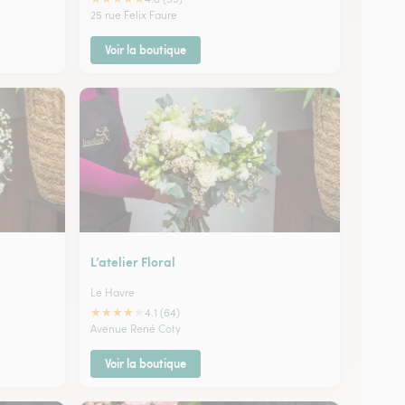
25 rue Felix Faure
Voir la boutique
L’atelier Floral
Le Havre
★
★
★
★
★
4.1 (64)
Avenue René Coty
Voir la boutique