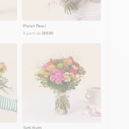
Plaisir fleuri
36€95
À partir de
Tutti frutti