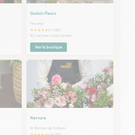
Golain Fleurs
Fecamp
★
★
★
★
★
4.7 (89)
83, rue Jean-Louis Leclerc
Voir la boutique
Nervure
St Romain de Colbosc
★
★
★
★
★
4.8 (59)