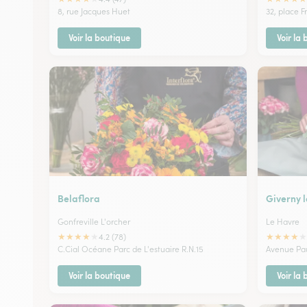
8, rue Jacques Huet
32, place F
Voir la boutique
Voir la
Belaflora
Giverny l
Gonfreville L'orcher
Le Havre
★
★
★
★
★
★
★
★
★
★
4.2 (78)
C.Cial Océane Parc de L'estuaire R.N.15
Avenue Pau
Voir la boutique
Voir la