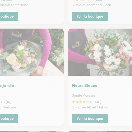
rançois Mitterrand
3, ave du Maréchal Foch
 boutique
Voir la boutique
e Jardin
Fleurs Bleues
Sainte Adresse
★
★
★
★
★
3.5 (16)
4.3 (40)
l Verlaine
3 bis, rue Albert Dubosc
 boutique
Voir la boutique