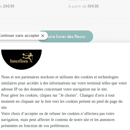
29€95
39€95
de
À partir de
Faire livrer des fleurs
n fleuriste Interflora à Pierrefiques et dans se
Les fleur
Fleuristes
Fleuristes
Fleuristes 