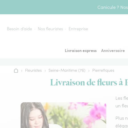
Aller au contenu
Canicule ? Nos 
Besoin d’aide
Nos fleuristes
Entreprise
Livraison express
Anniversaire
›
Fleuristes
›
Seine-Maritime (76)
›
Pierrefiques
Accueil
Livraison de fleurs à 
Les fl
un fle
Plus n
élégan