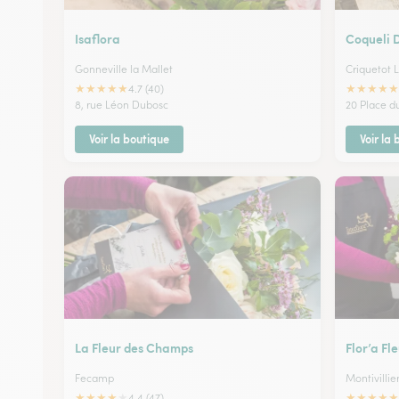
Isaflora
Coqueli 
Gonneville la Mallet
Criquetot 
★
★
★
★
★
★
★
★
★
★
4.7 (40)
8, rue Léon Dubosc
20 Place d
Voir la boutique
Voir la
La Fleur des Champs
Flor’a Fl
Fecamp
Montivillie
★
★
★
★
★
★
★
★
★
★
4.4 (47)