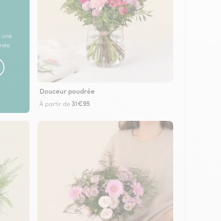
 une
rnée
Douceur poudrée
31€95
À partir de