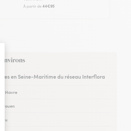
44€95
À partir de
s environs
istes en Seine-Maritime du réseau Interflora
 au Havre
 à Rouen
à Eu