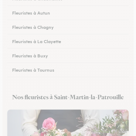
Fleuristes à Autun
Fleuristes à Chagny
Fleuristes à La Clayette
Fleuristes à Buxy
Fleuristes à Tournus
Fleuristes à Couches
Nos fleuristes à Saint-Martin-la-Patrouille
Fleuristes au Creusot