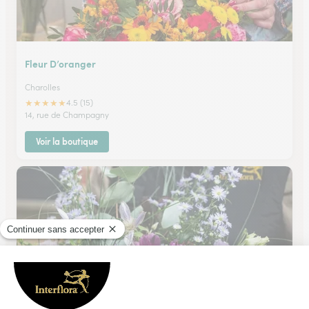
Fleur D’oranger
Charolles
★
★
★
★
★
4.5 (15)
14, rue de Champagny
Voir la boutique
Riviera Fleurs
Le Creusot