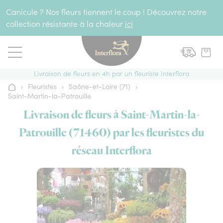
Aller au contenu
Canicule ? Nos fleurs tiennent le coup ! Découvrez notre
collection résistante à la chaleur
ici
Livraison de fleurs en 4h par un fleuriste Interflora
›
Fleuristes
›
Saône-et-Loire (71)
›
Accueil
Saint-Martin-la-Patrouille
Livraison de fleurs à Saint-Martin-la-
Patrouille (71460) par les fleuristes du
réseau Interflora