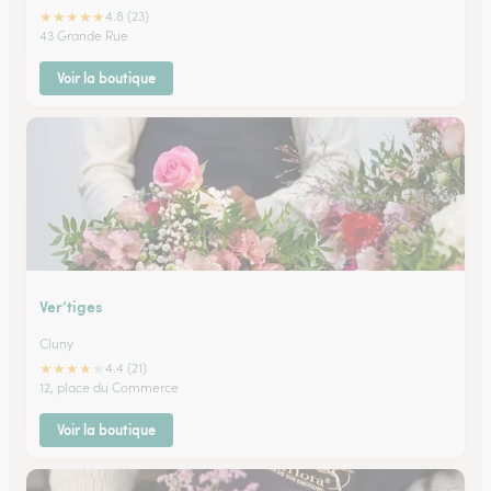
★
★
★
★
★
4.8 (23)
43 Grande Rue
Voir la boutique
Ver’tiges
Cluny
★
★
★
★
★
4.4 (21)
12, place du Commerce
Voir la boutique