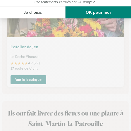
L’atelier de Jen
La Roche Vineuse
★
★
★
★
★
4.7 (29)
27 route de Cluny
Voir la boutique
Ils ont fait livrer des fleurs ou une plante à
Saint-Martin-la-Patrouille