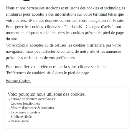
★
★
★
★
★
4.4 (56)
19, rue du Maréchal Leclerc
Voir la boutique
Amsterdam-Fleurs
Tournus
★
★
★
★
★
3.5 (47)
20, rue Jean-Jaures
Voir la boutique