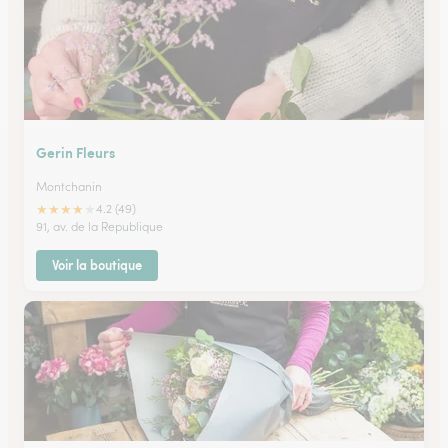
Gerin Fleurs
Montchanin
★
★
★
★
★
4.2 (49)
91, av. de la Republique
Voir la boutique