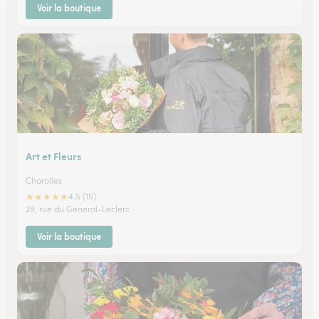
Voir la boutique
Art et Fleurs
Charolles
★
★
★
★
★
4.5 (15)
29, rue du General-Leclerc
Voir la boutique