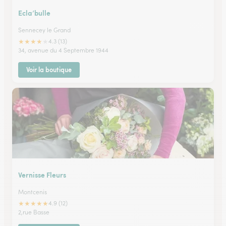
Ecla’bulle
Sennecey le Grand
★
★
★
★
★
4.3 (13)
34, avenue du 4 Septembre 1944
Voir la boutique
Vernisse Fleurs
Montcenis
★
★
★
★
★
4.9 (12)
2,rue Basse