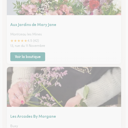
Aux Jardins de Mary Jane
Montceau les Mines
★
★
★
★
★
4.5 (42)
13, rue du 11 Novembre
Voir la boutique
Les Arcades By Morgane
Buxy