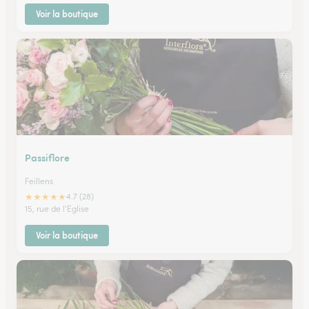
Voir la boutique
Passiflore
Feillens
★
★
★
★
★
4.7 (28)
15, rue de l'Eglise
Voir la boutique