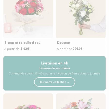
Bisous et sa bulle d'eau
Douceur
41€95
29€95
À partir de
À partir de
Livraison en 4h
Livraison le jour même
Commandez avant 17h00 pour une livraison de fleurs dans la journée
Voir notre collection →