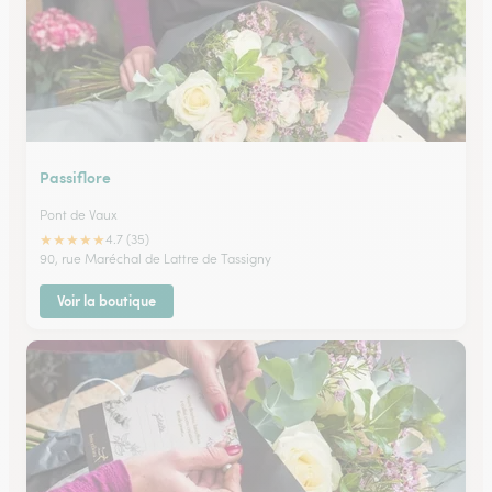
Passiflore
Pont de Vaux
★
★
★
★
★
4.7 (35)
90, rue Maréchal de Lattre de Tassigny
Voir la boutique