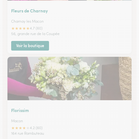
Fleurs de Charnay
Charnay les Macon
★
★
★
★
★
4.7 (60)
56, grande rue de la Coupée
Voir la boutique
Florissim
Macon
★
★
★
★
★
4.2 (60)
164 rue Rambuteau