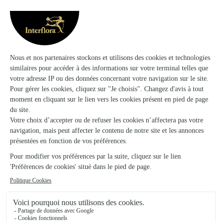
Onae Fleurs
St Didier Sur Chalaronne
★
★
★
★
★
5 (8)
39 rue de l'église
Voir la boutique