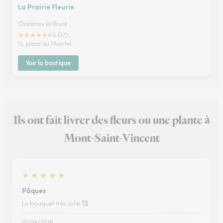
La Prairie Fleurie
Chatenoy le Royal
★
★
★
★
★
4.5 (27)
12, place du Marché
Voir la boutique
Ils ont fait livrer des fleurs ou une plante à
Mont-Saint-Vincent
★
★
★
★
★
Pâques
Le bouquet très jolie 🥰
10/04/2026