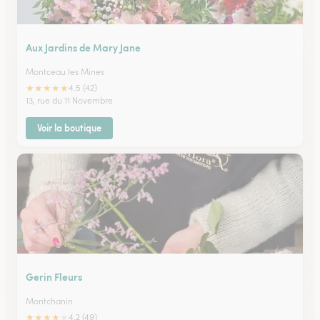
Aux Jardins de Mary Jane
Montceau les Mines
★
★
★
★
★
4.5 (42)
13, rue du 11 Novembre
Voir la boutique
Gerin Fleurs
Montchanin
★
★
★
★
★
4.2 (49)