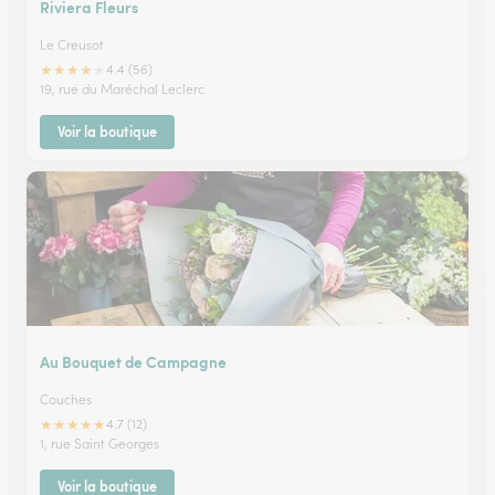
Riviera Fleurs
Le Creusot
★
★
★
★
★
4.4 (56)
19, rue du Maréchal Leclerc
Voir la boutique
Au Bouquet de Campagne
Couches
★
★
★
★
★
4.7 (12)
1, rue Saint Georges
Voir la boutique