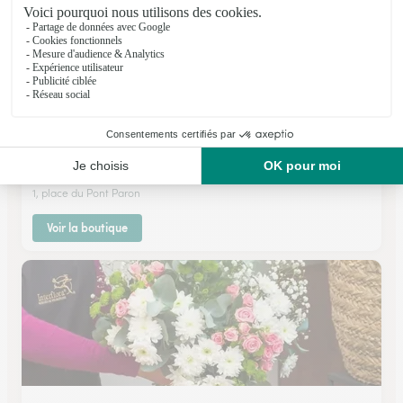
Les Fleurs D’elodie
Saint Remy
★
★
★
★
★
4.3 (77)
1, place du Pont Paron
Voir la boutique