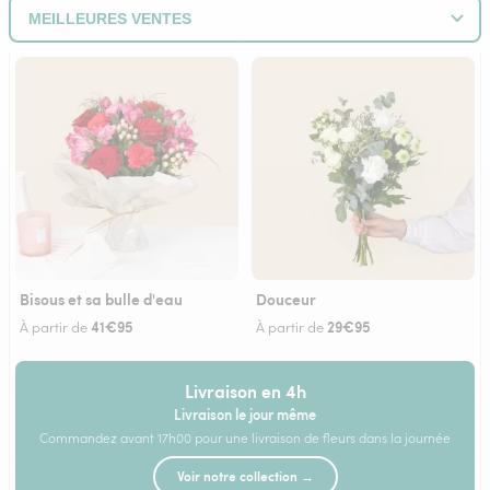
Bisous et sa bulle d'eau
Douceur
41€95
29€95
À partir de
À partir de
Livraison en 4h
Livraison le jour même
Commandez avant 17h00 pour une livraison de fleurs dans la journée
Voir notre collection →