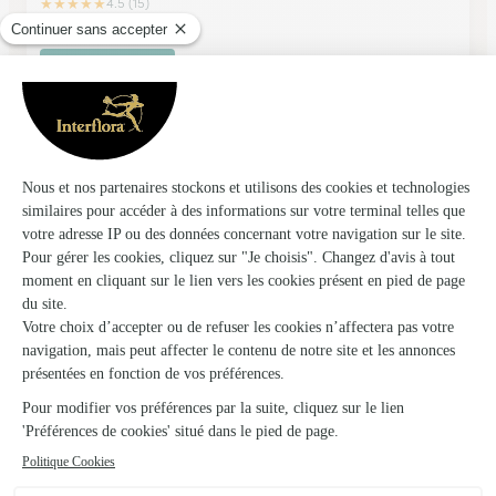
★
★
★
★
★
4.5 (15)
14, rue de Champagny
Voir la boutique
Ecla’bulle
Sennecey le Grand
★
★
★
★
★
4.3 (13)
34, avenue du 4 Septembre 1944
Voir la boutique