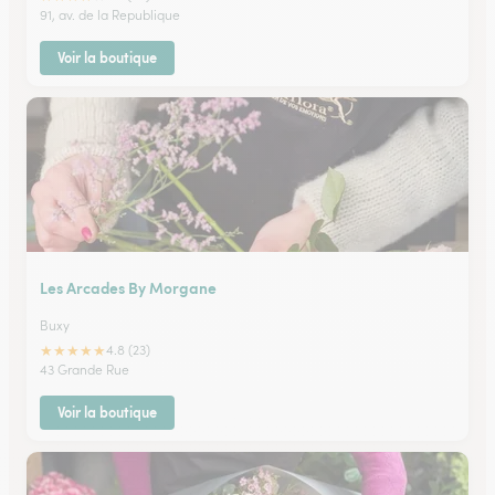
91, av. de la Republique
Voir la boutique
Les Arcades By Morgane
Buxy
★
★
★
★
★
4.8 (23)
43 Grande Rue
Voir la boutique