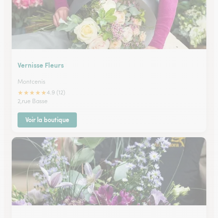
Vernisse Fleurs
Montcenis
★
★
★
★
★
4.9 (12)
2,rue Basse
Voir la boutique