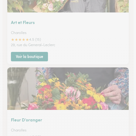
Art et Fleurs
Charolles
★
★
★
★
★
4.5 (15)
29, rue du General-Leclerc
Voir la boutique
Fleur D’oranger
Charolles