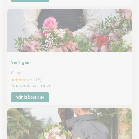
Ver’tiges
Cluny
★
★
★
★
★
4.4 (21)
12, place du Commerce
Voir la boutique