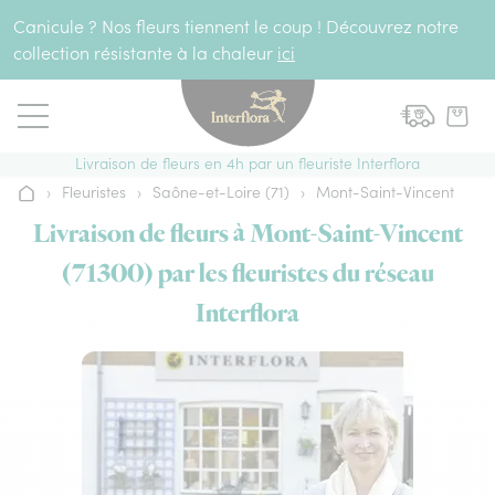
Aller au contenu
Canicule ? Nos fleurs tiennent le coup ! Découvrez notre
collection résistante à la chaleur
ici
Livraison de fleurs en 4h par un fleuriste Interflora
›
Fleuristes
›
Saône-et-Loire (71)
›
Mont-Saint-Vincent
Accueil
Livraison de fleurs à Mont-Saint-Vincent
(71300) par les fleuristes du réseau
Interflora