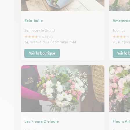
Ecla’bulle
Amsterd
Sennecey le Grand
Tournus
★
★
★
★
★
★
★
★
★
★
4.3 (13)
34, avenue du 4 Septembre 1944
20, rue Jea
Voir la boutique
Voir la
Les Fleurs D’elodie
Fleurs Ar