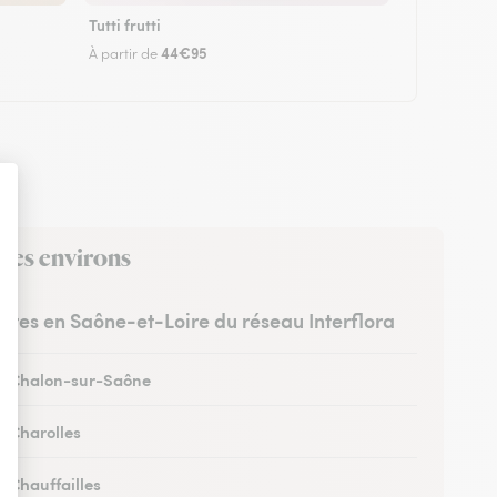
Tutti frutti
44€95
À partir de
 ses environs
ristes en Saône-et-Loire du réseau Interflora
 à Chalon-sur-Saône
à Charolles
à Chauffailles