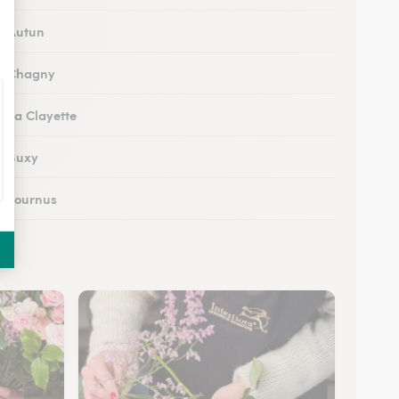
 à Autun
 à Chagny
à La Clayette
 à Buxy
 à Tournus
 à Couches
 au Creusot