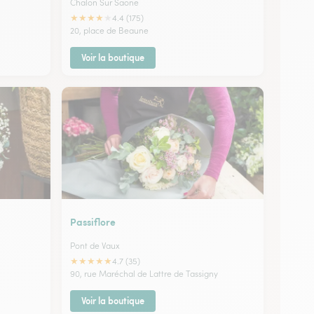
Chalon Sur Saone
★
★
★
★
★
4.4 (175)
20, place de Beaune
Voir la boutique
Passiflore
Pont de Vaux
★
★
★
★
★
4.7 (35)
90, rue Maréchal de Lattre de Tassigny
Voir la boutique