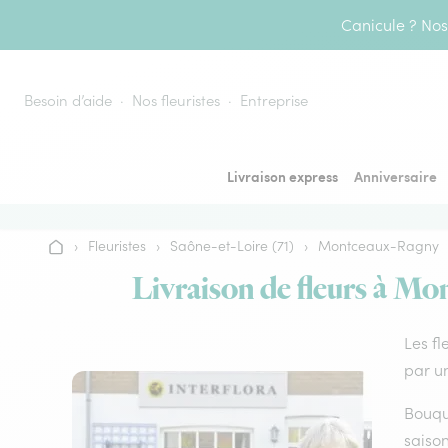
Aller au contenu
Canicule ? Nos 
Besoin d’aide
Nos fleuristes
Entreprise
Livraison express
Anniversaire
›
Fleuristes
›
Saône-et-Loire (71)
›
Montceaux-Ragny
Accueil
Livraison de fleurs à Mo
Les fl
par un
Bouque
saison