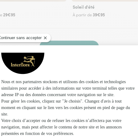
Soleil d'été
29€95
39€95
de
À partir de
Faire livrer des fleurs
leuriste Interflora à Montceaux-Ragny et dans
Les fleu
Fleuristes
Fleuristes 
Fleuristes 