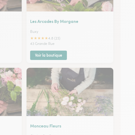
Les Arcades By Morgane
Buxy
★
★
★
★
★
4.8 (23)
43 Grande Rue
Voir la boutique
Monceau Fleurs