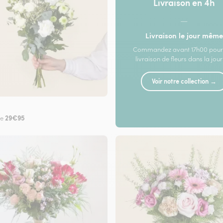
Livraison en 4h
—
Livraison le jour même
Commandez avant 17h00 pour
livraison de fleurs dans la jou
Voir notre collection →
29€95
de