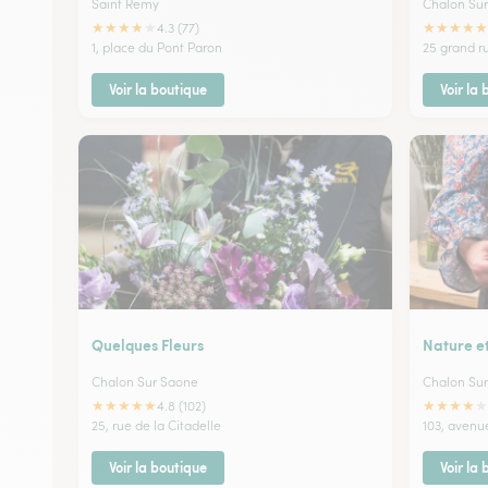
Saint Remy
Chalon Su
★
★
★
★
★
★
★
★
★
★
4.3 (77)
1, place du Pont Paron
25 grand 
Voir la boutique
Voir la
Quelques Fleurs
Nature et
Chalon Sur Saone
Chalon Su
★
★
★
★
★
★
★
★
★
★
4.8 (102)
25, rue de la Citadelle
103, avenu
Voir la boutique
Voir la