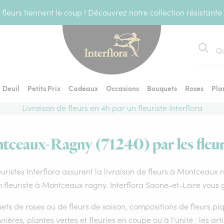
fleurs tiennent le coup ! Découvrez notre collection résistante
Recher
Deuil
Petits Prix
Cadeaux
Occasions
Bouquets
Roses
Pla
Livraison de fleurs en 4h par un fleuriste Interflora
ntceaux-Ragny (71240) par les fleuri
euristes Interflora assurent la livraison de fleurs à Montceaux 
 fleuriste à Montceaux ragny. Interflora Saone-et-Loire vous g
ts de roses ou de fleurs de saison, compositions de fleurs piq
nières, plantes vertes et fleuries en coupe ou à l’unité : les ar