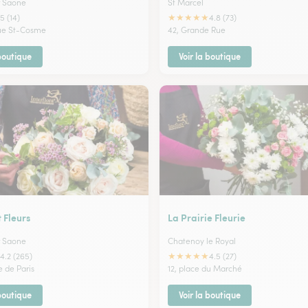
r Saone
St Marcel
★
★
★
★
★
5 (14)
4.8 (73)
rue St-Cosme
42, Grande Rue
 boutique
Voir la boutique
 Fleurs
La Prairie Fleurie
r Saone
Chatenoy le Royal
★
★
★
★
★
4.2 (265)
4.5 (27)
e de Paris
12, place du Marché
 boutique
Voir la boutique