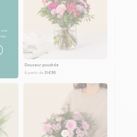
 une
rnée
Douceur poudrée
31€95
À partir de