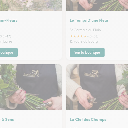
am-Fleurs
Le Temps D’une Fleur
St Germain du Plain
★
★
★
★
★
3.5 (47)
4.5 (33)
n-Jaures
12, route du Bourg
 boutique
Voir la boutique
t & Sens
La Clef des Champs