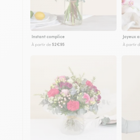
Instant complice
Joyeux a
52€95
À partir de
À partir 