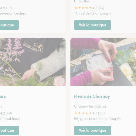
Charolles
★
★
★
★
★
4.5 (15)
4.5 (15)
 General-Leclerc
14, rue de Champagny
 boutique
Voir la boutique
urs
Fleurs de Charnay
n
Charnay les Macon
★
★
★
★
★
4.2 (49)
4.7 (60)
la Republique
56, grande rue de la Coupée
 boutique
Voir la boutique