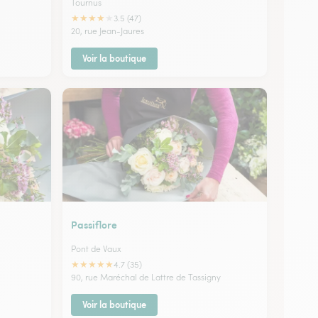
Tournus
★
★
★
★
★
3.5 (47)
20, rue Jean-Jaures
Voir la boutique
Passiflore
Pont de Vaux
★
★
★
★
★
4.7 (35)
90, rue Maréchal de Lattre de Tassigny
Voir la boutique