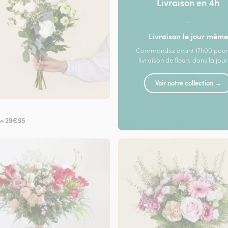
Livraison en 4h
—
Livraison le jour même
Commandez avant 17h00 pour
livraison de fleurs dans la jou
Voir notre collection →
29€95
de