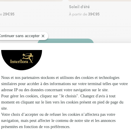
Soleil d'été
29€95
39€95
de
À partir de
Faire livrer des fleurs
 un fleuriste Interflora à Chérizet et dans ses 
Les fleu
Fleuristes
Fleuristes 
Fleuristes 