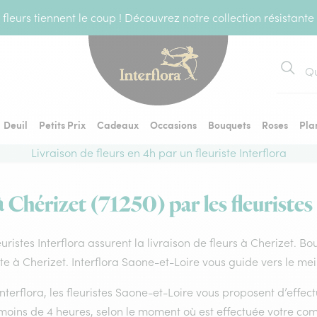
fleurs tiennent le coup ! Découvrez notre collection résistante
Recher
Deuil
Petits Prix
Cadeaux
Occasions
Bouquets
Roses
Pla
Livraison de fleurs en 4h par un fleuriste Interflora
à Chérizet (71250) par les fleuristes
euristes Interflora assurent la livraison de fleurs à Cherizet. B
ste à Cherizet. Interflora Saone-et-Loire vous guide vers le me
nterflora, les fleuristes Saone-et-Loire vous proposent d’effectu
 moins de 4 heures, selon le moment où est effectuée votre co