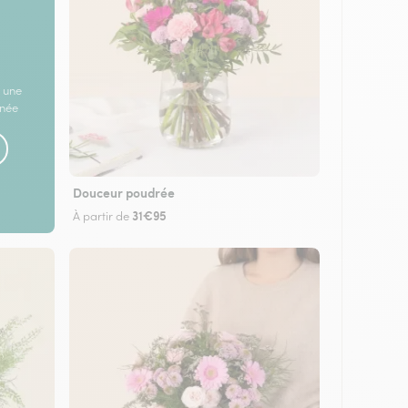
 une
rnée
Douceur poudrée
31€95
À partir de