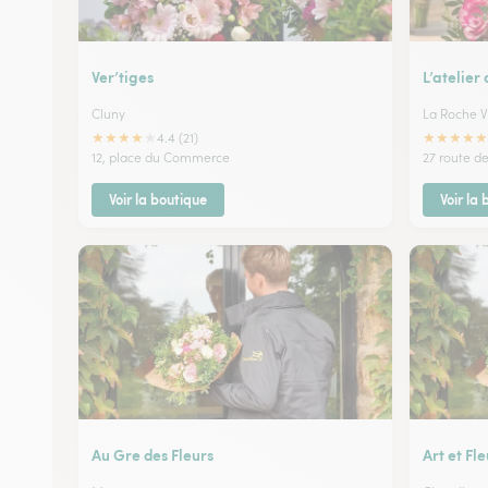
Ver’tiges
L’atelier 
Cluny
La Roche V
★
★
★
★
★
★
★
★
★
★
4.4 (21)
12, place du Commerce
27 route d
Voir la boutique
Voir la
Au Gre des Fleurs
Art et Fle