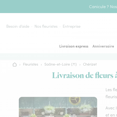
Aller au contenu
Canicule ? Nos 
Besoin d’aide
Nos fleuristes
Entreprise
Livraison express
Anniversaire
›
Fleuristes
›
Saône-et-Loire (71)
›
Chérizet
Accueil
Livraison de fleurs 
Les fl
fleuri
Avec I
et en