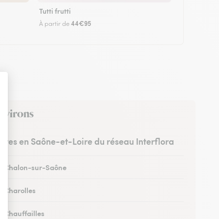
Tutti frutti
44€95
À partir de
environs
ristes en Saône-et-Loire du réseau Interflora
 à Chalon-sur-Saône
à Charolles
à Chauffailles