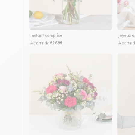
Instant complice
Joyeux a
52€95
À partir de
À partir 