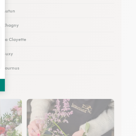
 à Autun
 à Chagny
à La Clayette
 à Buxy
 à Tournus
 à Couches
 au Creusot