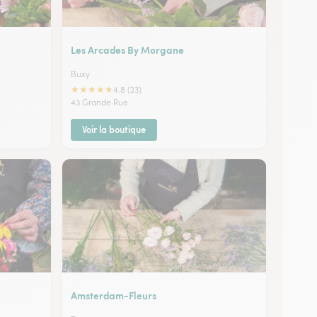
Les Arcades By Morgane
Buxy
★
★
★
★
★
4.8 (23)
43 Grande Rue
Voir la boutique
Amsterdam-Fleurs