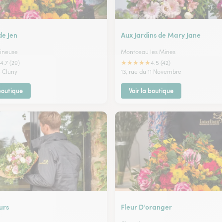
de Jen
Aux Jardins de Mary Jane
ineuse
Montceau les Mines
★
★
★
★
★
4.7 (29)
4.5 (42)
e Cluny
13, rue du 11 Novembre
 boutique
Voir la boutique
urs
Fleur D’oranger