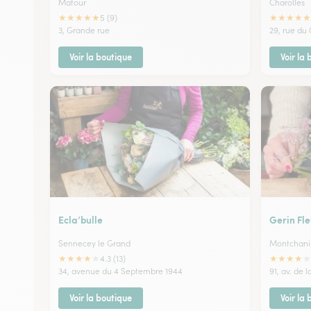
Matour
Charolles
★
★
★
★
★
★
★
★
★
★
5 (9)
3, Grande rue
29, rue du
Voir la boutique
Voir la
Ecla’bulle
Gerin Fle
Sennecey le Grand
Montchani
★
★
★
★
★
★
★
★
★
★
4.3 (13)
34, avenue du 4 Septembre 1944
91, av. de 
Voir la boutique
Voir la