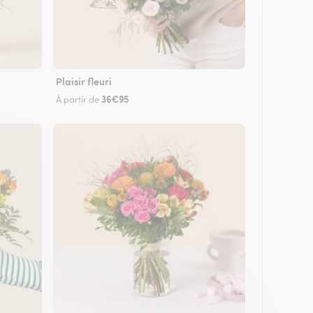
Plaisir fleuri
36€95
À partir de