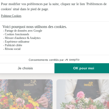
Fleuristes
Fleuristes
Fleuristes 
Fleuristes
Fleuristes
Fleuristes
Nos fleuristes à Chérizet
Fleuristes