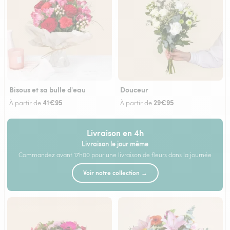
Bisous et sa bulle d'eau
Douceur
41€95
29€95
À partir de
À partir de
Livraison en 4h
Livraison le jour même
Commandez avant 17h00 pour une livraison de fleurs dans la journée
Voir notre collection →