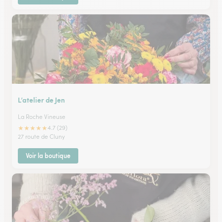
L’atelier de Jen
La Roche Vineuse
★
★
★
★
★
4.7 (29)
27 route de Cluny
Voir la boutique