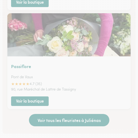
Voir la boutique
Passiflore
Pont de Vaux
★
★
★
★
★
4.7 (35)
90, rue Maréchal de Lattre de Tassigny
Voir la boutique
Voir tous les fleuristes à Juliénas