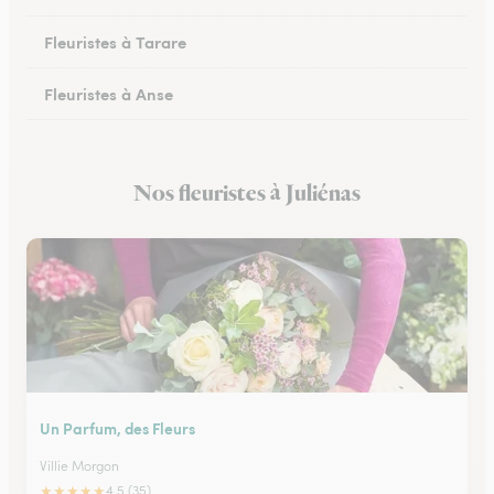
Fleuristes à Tarare
Fleuristes à Anse
Fleuristes à Lacenas
Nos fleuristes à Juliénas
Fleuristes à Amplepuis
Un Parfum, des Fleurs
Villie Morgon
★
★
★
★
★
4.5 (35)