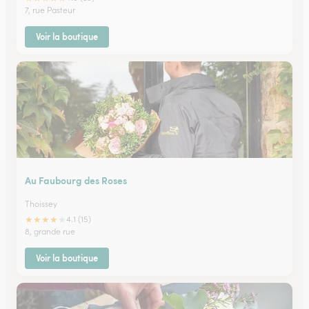
7, rue Pasteur
Voir la boutique
Au Faubourg des Roses
Thoissey
★
★
★
★
★
4.1 (15)
8, grande rue
Voir la boutique