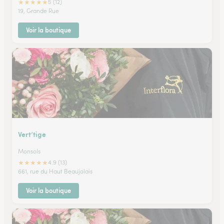
★
★
★
★
★
5 (12)
19, Grande Rue
Voir la boutique
Vert’tige
Monsols
★
★
★
★
★
4.9 (13)
661, rue du Haut Beaujolais
Voir la boutique