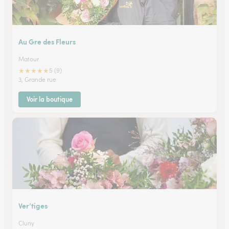
Au Gre des Fleurs
Matour
★
★
★
★
★
5 (9)
3, Grande rue
Voir la boutique
Ver’tiges
Cluny