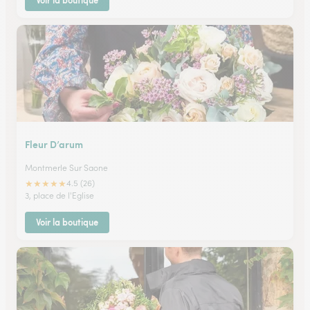
Voir la boutique
Fleur D’arum
Montmerle Sur Saone
★
★
★
★
★
4.5 (26)
3, place de l'Eglise
Voir la boutique