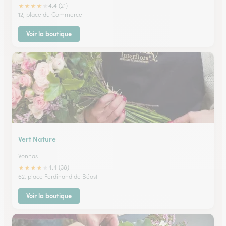
★
★
★
★
★
4.4 (21)
12, place du Commerce
Voir la boutique
Vert Nature
Vonnas
★
★
★
★
★
4.4 (38)
62, place Ferdinand de Béost
Voir la boutique