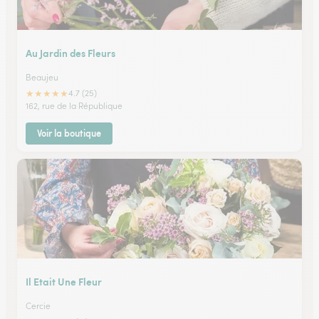
Au Jardin des Fleurs
Beaujeu
★
★
★
★
★
4.7 (25)
162, rue de la République
Voir la boutique
Il Etait Une Fleur
Cercie