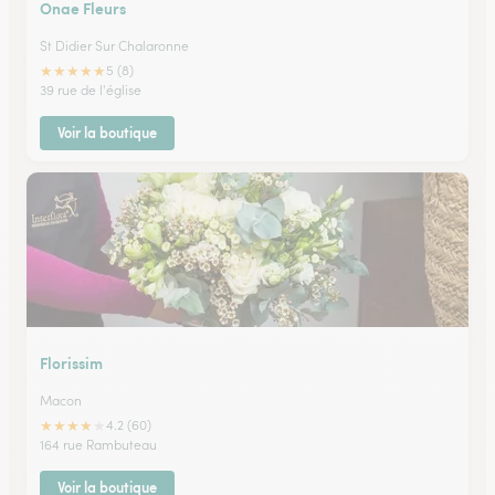
Onae Fleurs
St Didier Sur Chalaronne
★
★
★
★
★
5 (8)
39 rue de l'église
Voir la boutique
Florissim
Macon
★
★
★
★
★
4.2 (60)
164 rue Rambuteau
Voir la boutique