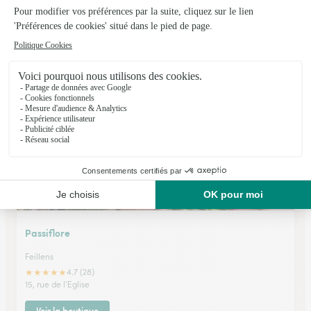
Cote Fleur
Belleville Sur Saone (Bellevil
★
★
★
★
★
4.9 (45)
49, rue de la République
Voir la boutique
Passiflore
Feillens
★
★
★
★
★
4.7 (28)
15, rue de l'Eglise