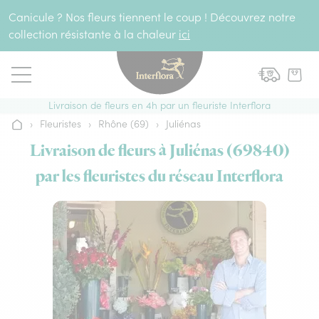
Aller au contenu
Canicule ? Nos fleurs tiennent le coup ! Découvrez notre
collection résistante à la chaleur
ici
Livraison de fleurs en 4h par un fleuriste Interflora
›
Fleuristes
›
Rhône (69)
›
Juliénas
Accueil
Livraison de fleurs à Juliénas (69840)
par les fleuristes du réseau Interflora