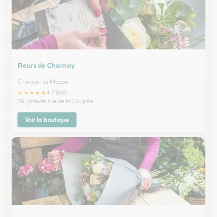
Fleurs de Charnay
Charnay les Macon
★
★
★
★
★
4.7 (60)
56, grande rue de la Coupée
Voir la boutique