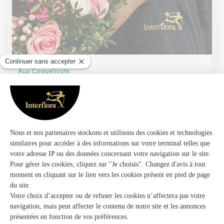
Aux Coquelicots
Belleville
★
★
★
★
★
4.6 (19)
16, rue de la Poste
Voir la boutique