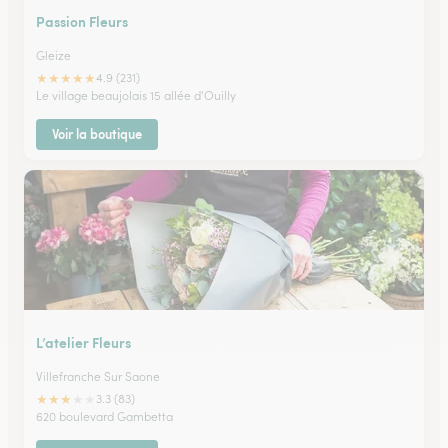
Passion Fleurs
Gleize
★
★
★
★
★
4.9 (231)
Le village beaujolais 15 allée d'Ouilly
Voir la boutique
L’atelier Fleurs
Villefranche Sur Saone
★
★
★
★
★
3.3 (83)
620 boulevard Gambetta