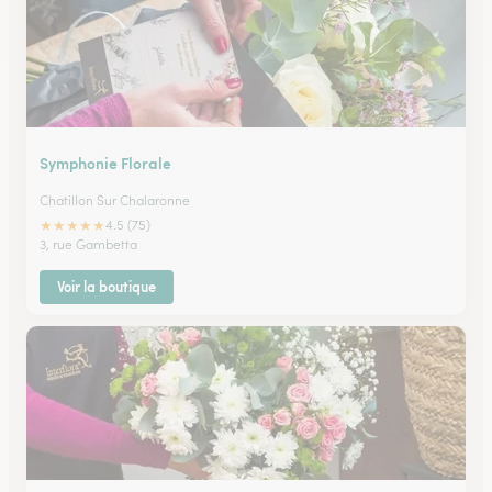
Symphonie Florale
Chatillon Sur Chalaronne
★
★
★
★
★
4.5 (75)
3, rue Gambetta
Voir la boutique