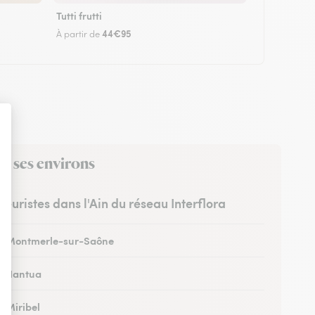
Tutti frutti
44€95
À partir de
ns ses environs
fleuristes dans l'Ain du réseau Interflora
 à Montmerle-sur-Saône
 à Nantua
à Miribel