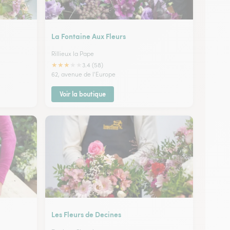
La Fontaine Aux Fleurs
Rillieux la Pape
★
★
★
★
★
3.4 (58)
62, avenue de l'Europe
Voir la boutique
Les Fleurs de Decines