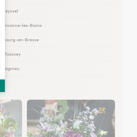
à Seyssel
 à Divonne-les-Bains
 à Bourg-en-Bresse
à Thoissey
 à Lagnieu
 à Vonnas
 à Oyonnax