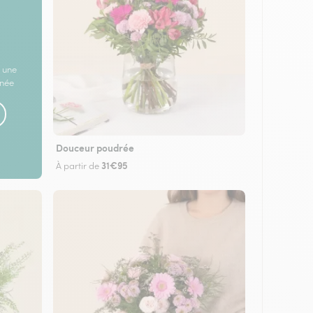
 une
rnée
Douceur poudrée
31€95
À partir de