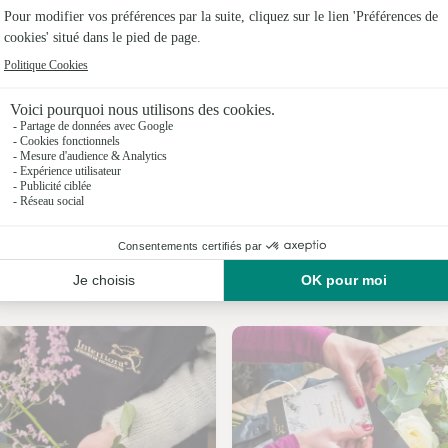
Fleuristes 
Fleuristes
Fleuristes
Fleuristes 
Fleuristes
Fleuristes
Nos fleuristes à Saint-André-de-Corcy
Fleuristes