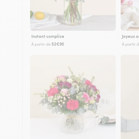
Instant complice
Joyeux a
52€95
À partir de
À partir 