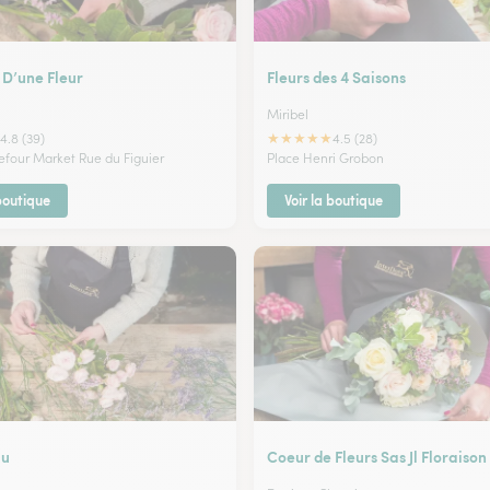
 D’une Fleur
Fleurs des 4 Saisons
Miribel
★
★
★
★
★
4.8 (39)
4.5 (28)
refour Market Rue du Figuier
Place Henri Grobon
 boutique
Voir la boutique
au
Coeur de Fleurs Sas Jl Floraison