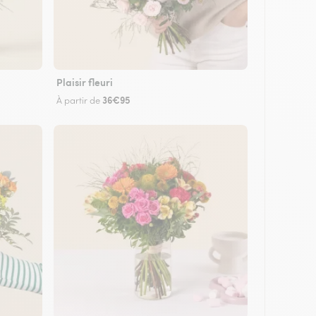
Plaisir fleuri
36€95
À partir de