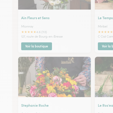
Ain Fleurs et Sens
Le Temps
Mionnay
Miribel
★
★
★
★
★
★
★
★
★
★
4.6 (113)
127, route de Bourg-en-Bresse
C Cial Car
Voir la boutique
Voir la
Stephanie Roche
Le Ros’e