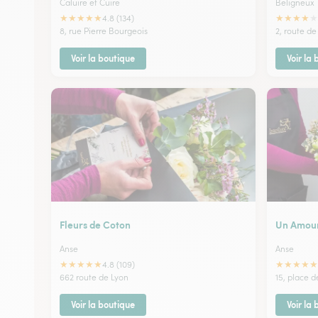
Caluire et Cuire
Beligneux
★
★
★
★
★
★
★
★
★
★
4.8 (134)
8, rue Pierre Bourgeois
2, route d
Voir la boutique
Voir la
Fleurs de Coton
Un Amour
Anse
Anse
★
★
★
★
★
★
★
★
★
★
4.8 (109)
662 route de Lyon
15, place de
Voir la boutique
Voir la