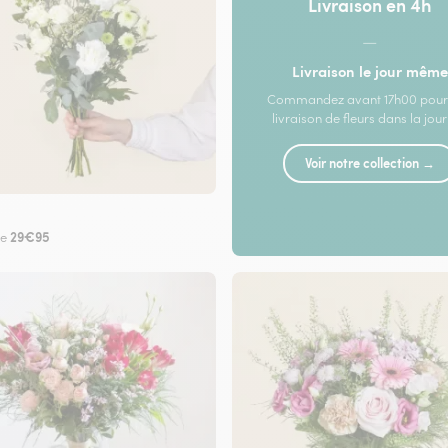
Livraison en 4h
—
Livraison le jour même
Commandez avant 17h00 pour
livraison de fleurs dans la jou
Voir notre collection →
29€95
de