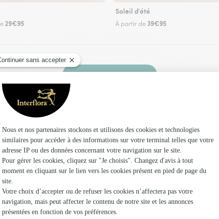
Soleil d'été
29€95
39€95
de
À partir de
Faire livrer des fleurs
uriste Interflora à Saint-André-de-Corcy et da
Les 
Fleuristes
Fleuristes
Fleuristes 