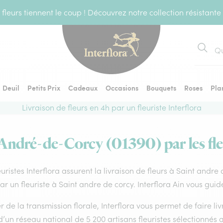
fleurs tiennent le coup ! Découvrez notre collection résistante
Recher
Deuil
Petits Prix
Cadeaux
Occasions
Bouquets
Roses
Pla
Livraison de fleurs en 4h par un fleuriste Interflora
-André-de-Corcy (01390) par les fle
euristes Interflora assurent la livraison de fleurs à Saint andr
par un fleuriste à Saint andre de corcy. Interflora Ain vous gui
 de la transmission florale, Interflora vous permet de faire li
d’un réseau national de 5 200 artisans fleuristes sélectionnés a