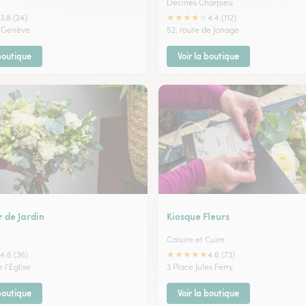
Decines Charpieu
★
★
★
★
★
3.8 (24)
4.4 (112)
e Genève
52, route de Jonage
 boutique
Voir la boutique
 de Jardin
Kiosque Fleurs
Caluire et Cuire
★
★
★
★
★
4.6 (36)
4.6 (73)
 l'Eglise
3 Place Jules Ferry
 boutique
Voir la boutique