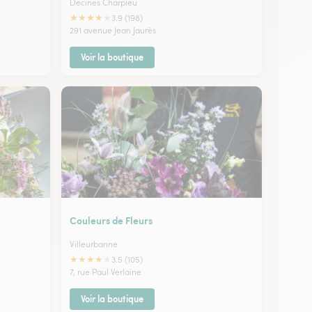
Decines Charpieu
★
★
★
★
★
3.9 (198)
291 avenue Jean Jaurès
Voir la boutique
Couleurs de Fleurs
Villeurbanne
★
★
★
★
★
3.5 (105)
7, rue Paul Verlaine
Voir la boutique