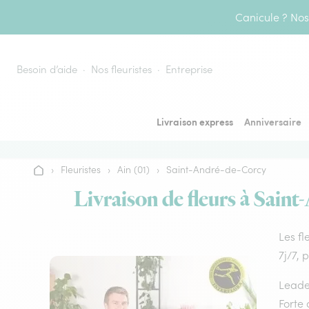
Aller au contenu
Canicule ? Nos 
Besoin d’aide
Nos fleuristes
Entreprise
Livraison express
Anniversaire
›
Fleuristes
›
Ain (01)
›
Saint-André-de-Corcy
Accueil
Livraison de fleurs à Saint
Les fl
7j/7, 
Leader
Forte 