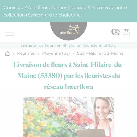
Aller au contenu
Canicule ? Nos fleurs tiennent le coup ! Découvrez notre
collection résistante à la chaleur
ici
Livraison de fleurs en 4h par un fleuriste Interflora
›
Fleuristes
›
Mayenne (53)
›
Saint-Hilaire-du-Maine
Accueil
Livraison de fleurs à Saint-Hilaire-du-
Maine (53380) par les fleuristes du
réseau Interflora