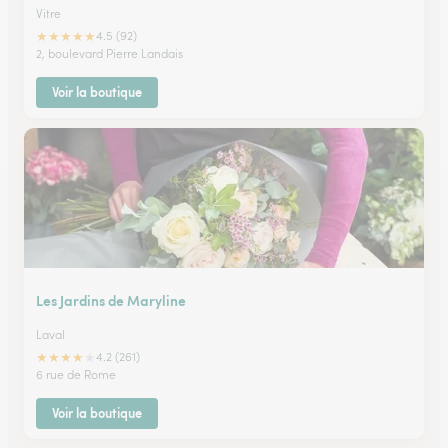
Vitre
★
★
★
★
★
4.5 (92)
2, boulevard Pierre Landais
Voir la boutique
Les Jardins de Maryline
Laval
★
★
★
★
★
4.2 (261)
6 rue de Rome
Voir la boutique