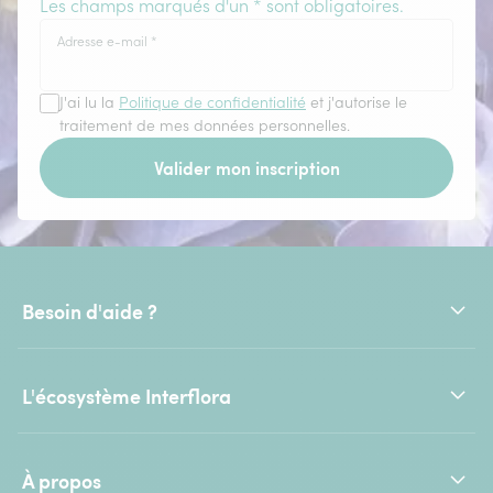
Les champs marqués d'un * sont obligatoires.
Adresse e-mail
*
J'ai lu la
Politique de confidentialité
et j'autorise le
traitement de mes données personnelles.
Valider mon inscription
Besoin d'aide ?
L'écosystème Interflora
À propos