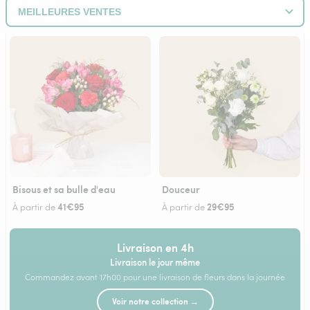
Bisous et sa bulle d'eau
Douceur
41€95
29€95
À partir de
À partir de
Livraison en 4h
Livraison le jour même
Commandez avant 17h00 pour une livraison de fleurs dans la journée
Voir notre collection →