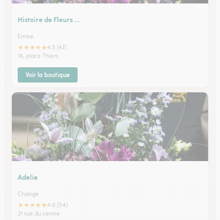
Histoire de Fleurs …
Ernee
★
★
★
★
★
4.5 (42)
16, place Thiers
Voir la boutique
Adelie
Change
★
★
★
★
★
4.6 (54)
21 rue du centre