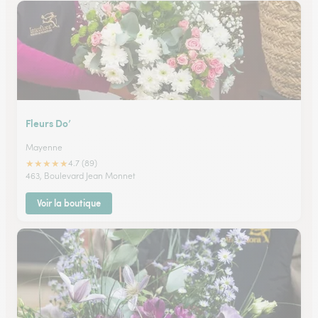
Fleurs Do’
Mayenne
★
★
★
★
★
4.7 (89)
463, Boulevard Jean Monnet
Voir la boutique