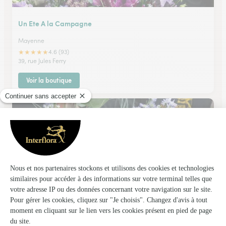
Un Ete A la Campagne
Mayenne
★
★
★
★
★
4.6 (93)
39, rue Jules Ferry
Voir la boutique
Fleuriste I.feuvrier
Fougeres
★
★
★
★
★
4.5 (55)
11, avenue du Général de Gaulle