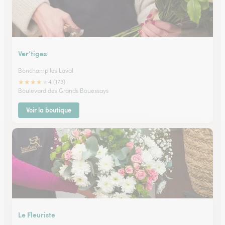
Ver’tiges
Bonchamp les Laval
★
★
★
★
★
4 (173)
Boulevard des Grands Bouessays
Voir la boutique
Le Fleuriste