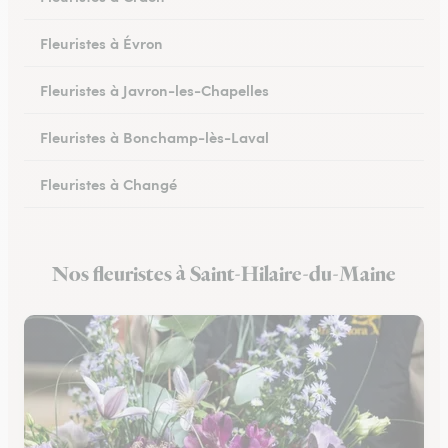
Fleuristes à Évron
Fleuristes à Javron-les-Chapelles
Fleuristes à Bonchamp-lès-Laval
Fleuristes à Changé
Fleuristes à Meslay-du-Maine
Nos fleuristes à Saint-Hilaire-du-Maine
Fleuristes à Pré-en-Pail-Saint-Samson