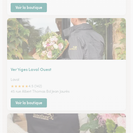
Voir la boutique
Ver’tiges Laval Ouest
Laval
★
★
★
★
★
4.5 (142)
45 rue Albert Thomas Bd Jean Jaurès
Voir la boutique