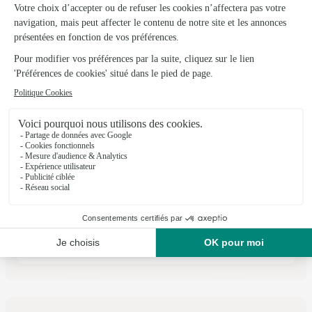
Voir la boutique
Un Ete A la Campagne
Fougeres
★
★
★
★
★
4.5 (38)
17, rue du Tribunal
Voir la boutique