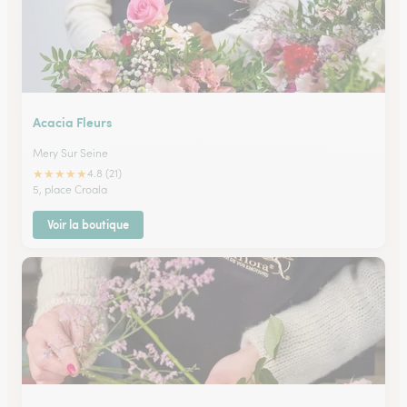
Acacia Fleurs
Mery Sur Seine
★
★
★
★
★
4.8 (21)
5, place Croala
Voir la boutique