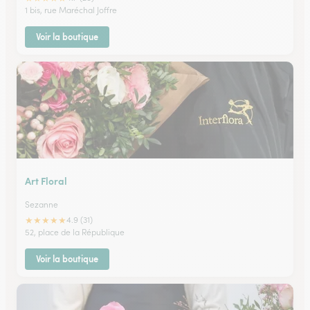
1 bis, rue Maréchal Joffre
Voir la boutique
Art Floral
Sezanne
★
★
★
★
★
4.9 (31)
52, place de la République
Voir la boutique