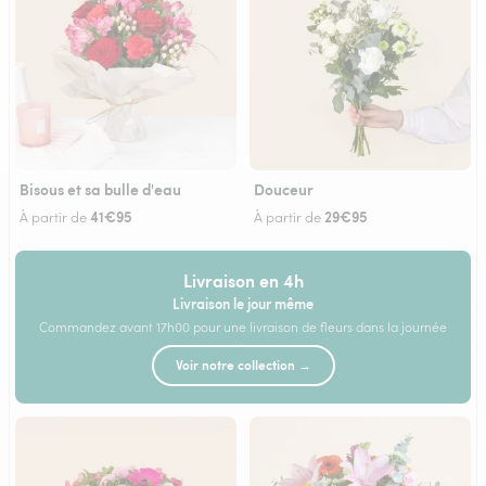
Bisous et sa bulle d'eau
Douceur
41€95
29€95
À partir de
À partir de
Livraison en 4h
Livraison le jour même
Commandez avant 17h00 pour une livraison de fleurs dans la journée
Voir notre collection →