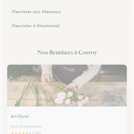
Fleuristes aux Mesneux
Fleuristes à Montmirail
Fleuristes à Dormans
Nos fleuristes à Corroy
Fleuristes à Vitry-le-François
Art Floral
Fere Champenoise
★
★
★
★
★
4.7 (26)