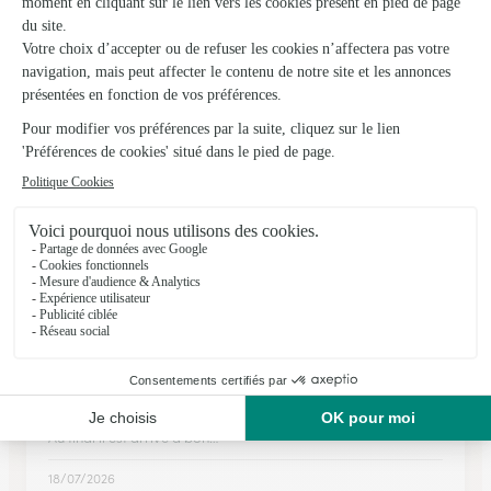
★
★
★
★
★
4.1 (98)
62, avenue Pierre Brossolette
Voir la boutique
Ils ont fait livrer des fleurs ou une plante à
Corroy
★
★
★
★
★
Bonne 1 ère expérience
Bonne 1 ère expérience, le bouquet était fidèle à celui vu pour
la commande. Le fleuriste ne trouvait pas le lieu de livraison,
Interflora nous a tout de suite contacter pour nous prévenir👍
Au final il est arrivé à bon…
18/07/2026