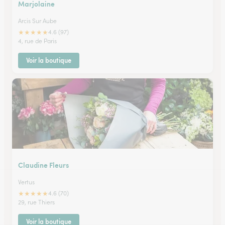
Marjolaine
Arcis Sur Aube
★
★
★
★
★
4.6 (97)
4, rue de Paris
Voir la boutique
Claudine Fleurs
Vertus
★
★
★
★
★
4.6 (70)
29, rue Thiers
Voir la boutique