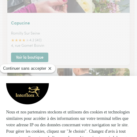
Capucine
Romilly Sur Seine
★
★
★
★
★
4.2 (40)
4, rue Gornet Boivin
Voir la boutique
Romilly Fleurs
Romilly Sur Seine