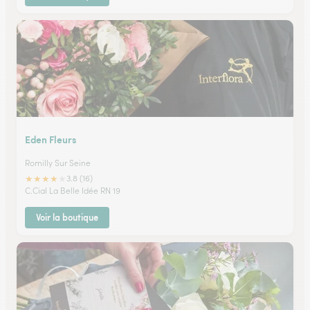
Eden Fleurs
Romilly Sur Seine
★
★
★
★
★
3.8 (16)
C.Cial La Belle Idée RN 19
Voir la boutique