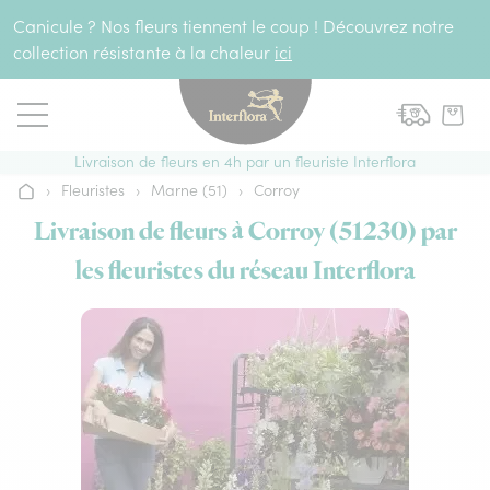
Aller au contenu
Canicule ? Nos fleurs tiennent le coup ! Découvrez notre
collection résistante à la chaleur
ici
Livraison de fleurs en 4h par un fleuriste Interflora
›
Fleuristes
›
Marne (51)
›
Corroy
Accueil
Livraison de fleurs à Corroy (51230) par
les fleuristes du réseau Interflora