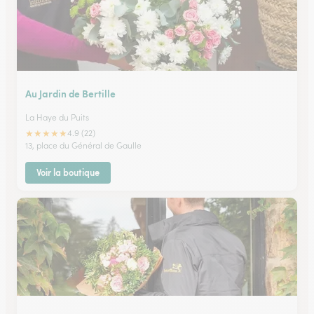
Au Jardin de Bertille
La Haye du Puits
★
★
★
★
★
4.9 (22)
13, place du Général de Gaulle
Voir la boutique