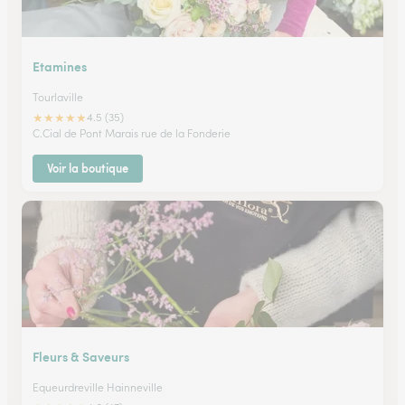
Etamines
Tourlaville
★
★
★
★
★
4.5 (35)
C.Cial de Pont Marais rue de la Fonderie
Voir la boutique
Fleurs & Saveurs
Equeurdreville Hainneville