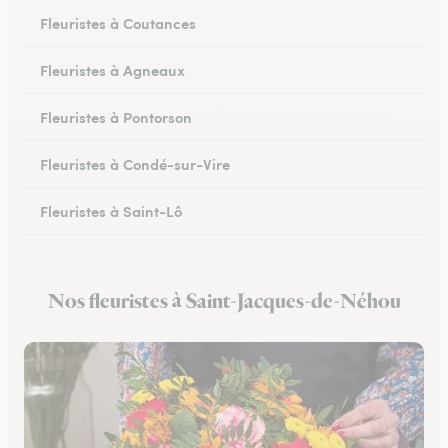
Fleuristes à Coutances
Fleuristes à Agneaux
Fleuristes à Pontorson
Fleuristes à Condé-sur-Vire
Fleuristes à Saint-Lô
Fleuristes à Percy-en-Normandie
Nos fleuristes à Saint-Jacques-de-Néhou
Fleuristes à Granville