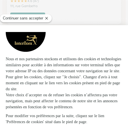
★
★
★
★
★
4.6 (47)
111, rue Gambetta
Voir la boutique
Sarah Art Flor
Equeurdreville Hainneville
★
★
★
★
★
4.6 (19)
126, rue de la Paix
Voir la boutique