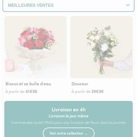
Bisous et sa bulle d'eau
Douceur
41€95
29€95
À partir de
À partir de
Livraison en 4h
Livraison le jour même
Commandez avant 17h00 pour une livraison de fleurs dans la journée
Voir notre collection →