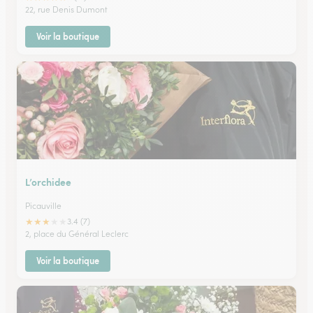
22, rue Denis Dumont
Voir la boutique
L’orchidee
Picauville
★
★
★
★
★
3.4 (7)
2, place du Général Leclerc
Voir la boutique