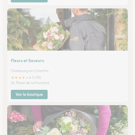
Fleurs et Saveurs
Cherbourg en Cotentin
★
★
★
★
★
4.3 (79)
15, Place de la Fontaine
Voir la boutique