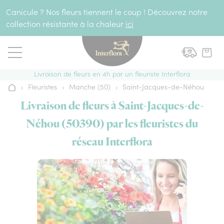
Aller au contenu
Canicule ? Nos fleurs tiennent le coup ! Découvrez notre
collection résistante à la chaleur
ici
Livraison de fleurs en 4h par un fleuriste Interflora
›
Fleuristes
›
Manche (50)
›
Saint-Jacques-de-Néhou
Accueil
Livraison de fleurs à Saint-Jacques-de-
Néhou (50390) par les fleuristes du
réseau Interflora