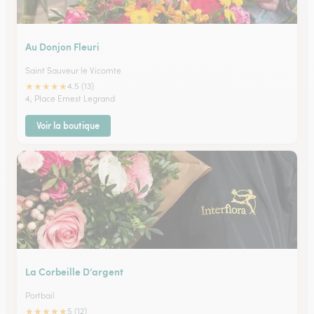
Au Donjon Fleuri
Saint Sauveur le Vicomte
★
★
★
★
★
4.5 (13)
4, Place Ernest Legrand
Voir la boutique
La Corbeille D’argent
Portbail
★
★
★
★
★
5 (12)