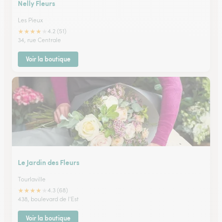
Nelly Fleurs
Les Pieux
★
★
★
★
★
4.2 (51)
34, rue Centrale
Voir la boutique
Le Jardin des Fleurs
Tourlaville
★
★
★
★
★
4.3 (68)
438, boulevard de l'Est
Voir la boutique