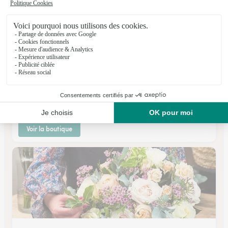
Le Jardin des Fleurs
Carentan les Marais
★
★
★
★
★
4.4 (11)
29 rue Holgate
Voir la boutique