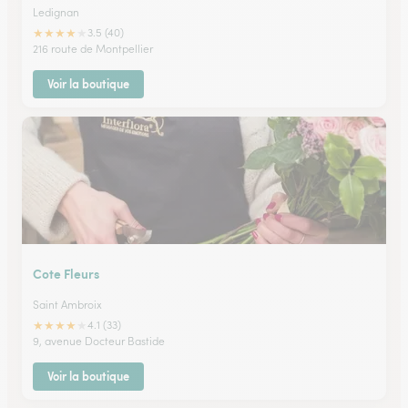
Ledignan
★
★
★
★
★
3.5 (40)
216 route de Montpellier
Voir la boutique
Cote Fleurs
Saint Ambroix
★
★
★
★
★
4.1 (33)
9, avenue Docteur Bastide
Voir la boutique