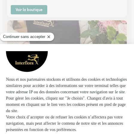
Voir la boutique
Borie Fleurs
Millau
★
★
★
★
★
4.3 (16)
8, boulevard Sadi Carnot
Voir la boutique