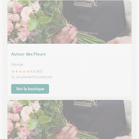
Autour des Fleurs
Mende
★
★
★
★
★
4.8 (48)
15, boulevard Soubeyran
Voir la boutique