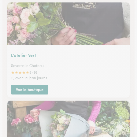
L’atelier Vert
Severac le Chateau
★
★
★
★
★
5 (9)
11, avenue Jean Jaurès
Voir la boutique