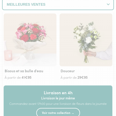
Bisous et sa bulle d'eau
Douceur
41€95
29€95
À partir de
À partir de
Livraison en 4h
Livraison le jour même
Commandez avant 17h00 pour une livraison de fleurs dans la journée
Voir notre collection →