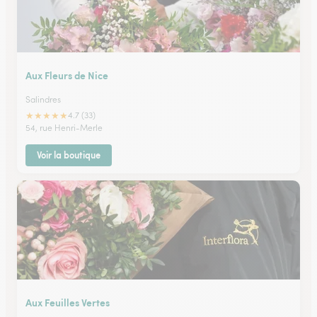
Aux Fleurs de Nice
Salindres
★
★
★
★
★
4.7 (33)
54, rue Henri-Merle
Voir la boutique
Aux Feuilles Vertes