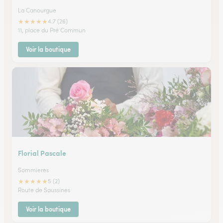
La Canourgue
★
★
★
★
★
4.7 (26)
11, place du Pré Commun
Voir la boutique
Florial Pascale
Sommieres
★
★
★
★
★
5 (2)
Route de Saussines
Voir la boutique