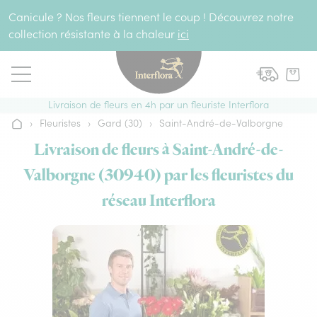
Aller au contenu
Canicule ? Nos fleurs tiennent le coup ! Découvrez notre
collection résistante à la chaleur
ici
Livraison de fleurs en 4h par un fleuriste Interflora
›
Fleuristes
›
Gard (30)
›
Saint-André-de-Valborgne
Accueil
Livraison de fleurs à Saint-André-de-
Valborgne (30940) par les fleuristes du
réseau Interflora