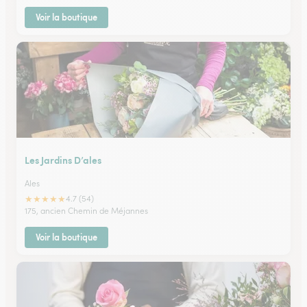
Voir la boutique
Les Jardins D’ales
Ales
★
★
★
★
★
4.7 (54)
175, ancien Chemin de Méjannes
Voir la boutique