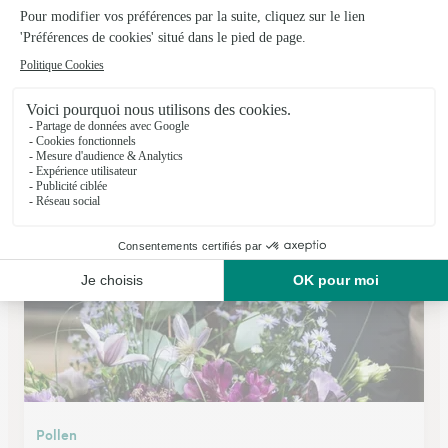
Acanthe Fleurs
Millau
★
★
★
★
★
5 (22)
Angle avenue Jean Jaurès 3, rue Ferrer
Voir la boutique
Pollen