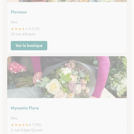
Florazur
Ales
★
★
★
★
★
4.3 (21)
30 rue d'Avéjan
Voir la boutique
Myosotis Flora
Ales
★
★
★
★
★
4.7 (115)
3, rue Edgar Quinet