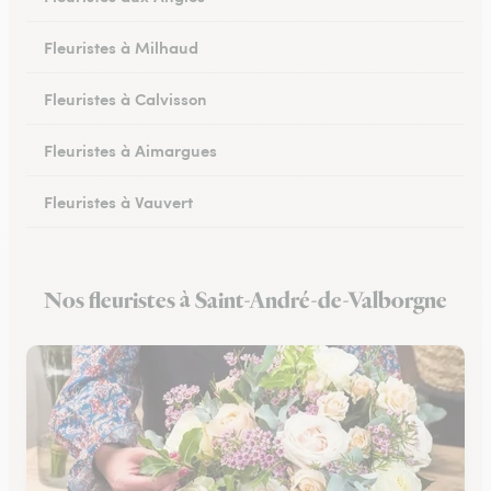
Fleuristes à Milhaud
Fleuristes à Calvisson
Fleuristes à Aimargues
Fleuristes à Vauvert
Fleuristes à Marguerittes
Nos fleuristes à Saint-André-de-Valborgne
Fleuristes à Salindres