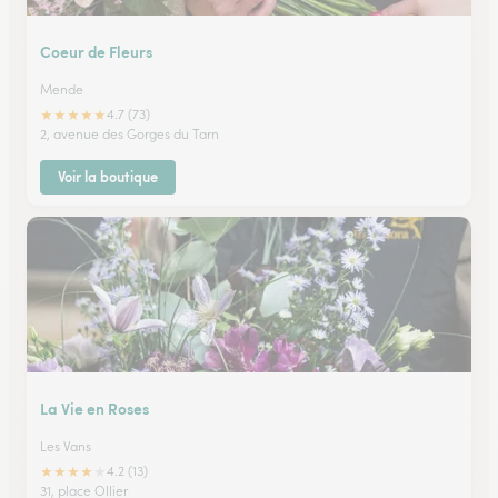
Coeur de Fleurs
Mende
★
★
★
★
★
4.7 (73)
2, avenue des Gorges du Tarn
Voir la boutique
La Vie en Roses
Les Vans
★
★
★
★
★
4.2 (13)
31, place Ollier