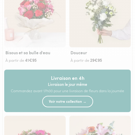
Bisous et sa bulle d'eau
Douceur
41€95
29€95
À partir de
À partir de
Livraison en 4h
Livraison le jour même
Commandez avant 17h00 pour une livraison de fleurs dans la journée
Voir notre collection →