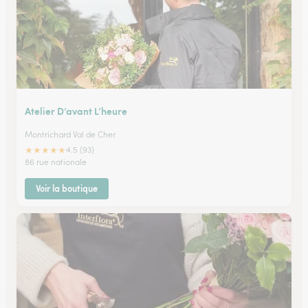
Atelier D’avant L’heure
Montrichard Val de Cher
★
★
★
★
★
4.5 (93)
86 rue nationale
Voir la boutique