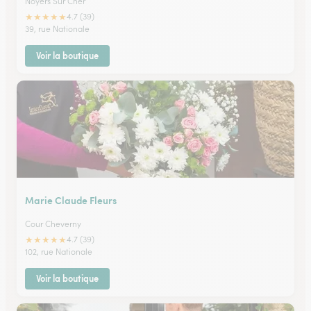
Noyers Sur Cher
★
★
★
★
★
4.7 (39)
39, rue Nationale
Voir la boutique
Marie Claude Fleurs
Cour Cheverny
★
★
★
★
★
4.7 (39)
102, rue Nationale
Voir la boutique