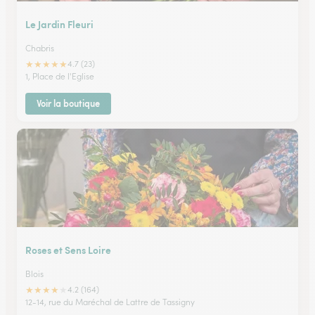
Le Jardin Fleuri
Chabris
★
★
★
★
★
4.7 (23)
1, Place de l'Eglise
Voir la boutique
Roses et Sens Loire
Blois
★
★
★
★
★
4.2 (164)
12-14, rue du Maréchal de Lattre de Tassigny