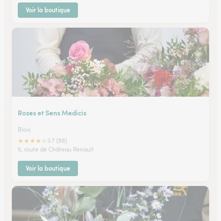
Voir la boutique
Roses et Sens Medicis
Blois
★
★
★
★
★
3.7 (88)
5, route de Château Renault
Voir la boutique