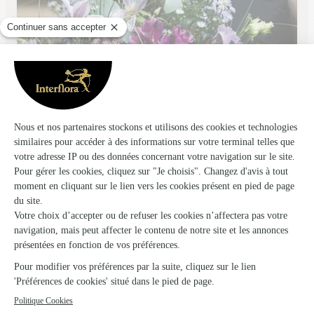
Le Marche Aux Fleurs
Romorantin Lanthenay
★
★
★
★
★
2.9 (16)
C.Cial Leclerc 1, rue des Chardonnes
Voir la boutique
Ils ont fait livrer des fleurs ou une plante à
Couddes
★
★
★
★
★