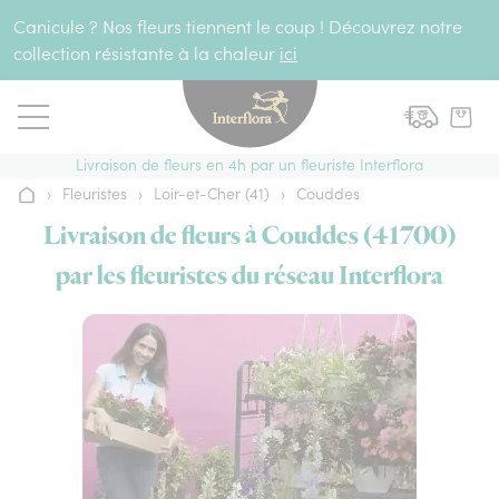
Aller au contenu
Canicule ? Nos fleurs tiennent le coup ! Découvrez notre
collection résistante à la chaleur
ici
Livraison de fleurs en 4h par un fleuriste Interflora
›
Fleuristes
›
Loir-et-Cher (41)
›
Couddes
Accueil
Livraison de fleurs à Couddes (41700)
par les fleuristes du réseau Interflora