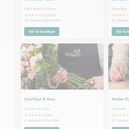
Saint Martin D'heres
Grenoble
★
★
★
★
★
★
★
★
★
★
4.4 (446)
75, avenue Gabriel Péri
30, bouleva
Voir la boutique
Voir la
Une Fleur & Vous
Atelier F
Le Pont de Claix
Grenoble
★
★
★
★
★
★
★
★
★
★
4.6 (45)
4, place du 8 Mai 1945
27, avenu