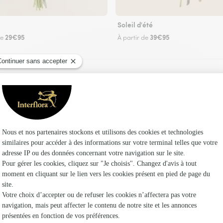
Soleil d'été
29€95
39€95
de
À partir de
Faire livrer des fleurs
z un fleuriste Interflora à Eybens et dans ses e
Les f
Fleuristes
Fleuristes