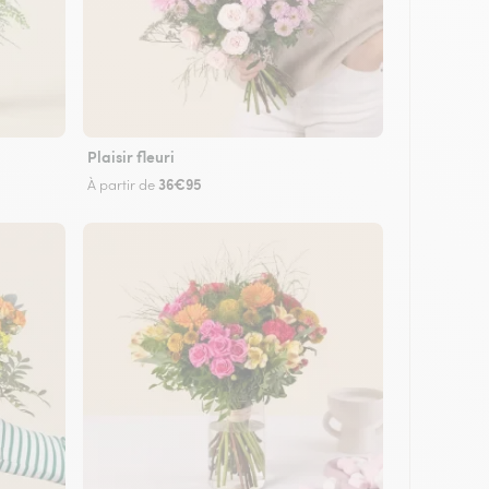
Plaisir fleuri
36€95
À partir de