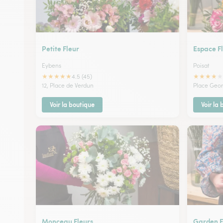
Petite Fleur
Espace Fl
Eybens
Poisat
★
★
★
★
★
★
★
★
★
★
4.5 (45)
12, Place de Verdun
Place Geo
Voir la boutique
Voir la
Monceau Fleurs
Garden F