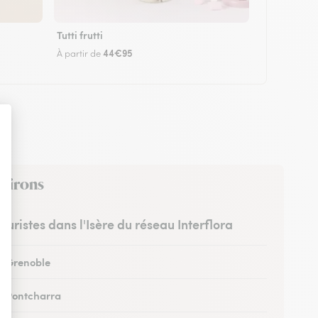
Tutti frutti
44€95
À partir de
nvirons
leuristes dans l'Isère du réseau Interflora
 à Grenoble
 à Pontcharra