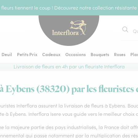
fleurs tiennent le coup ! Découvrez notre collection résistante
Recher
Deuil
Petits Prix
Cadeaux
Occasions
Bouquets
Roses
Pla
Livraison de fleurs en 4h par un fleuriste Interflora
 à Eybens (38320) par les fleuristes 
euristes Interflora assurent la livraison de fleurs à Eybens. Bou
ste à Eybens. Interflora Isere vous guide vers le meilleur choix
la majeure partie des pays industrialisés, la France doit affro
onnemental qui passe notamment par la multiplication des rése