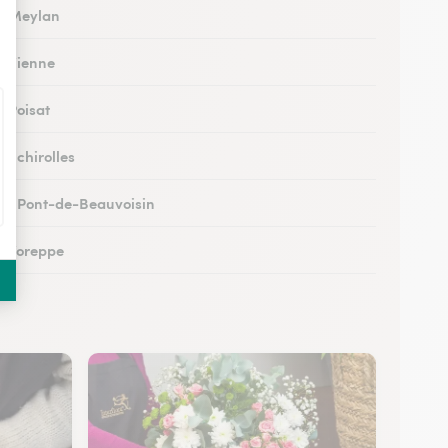
 à Meylan
 à Vienne
à Poisat
à Échirolles
 au Pont-de-Beauvoisin
 à Voreppe
 à Chapareillan
 à Beaurepaire