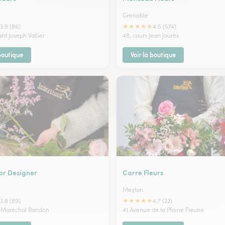
Grenoble
★
★
★
★
★
3.9 (86)
4.5 (574)
rd Joseph Vallier
48, cours Jean Jaurès
 boutique
Voir la boutique
lor Designer
Carre Fleurs
Meylan
★
★
★
★
★
3.8 (89)
4.7 (22)
e Maréchal Randon
41 Avenue de la Plaine Fleurie