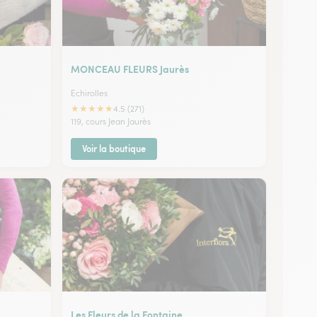
MONCEAU FLEURS Jaurès
Echirolles
★
★
★
★
★
4.5 (271)
119, cours Jean Jaurès
Voir la boutique
Les Fleurs de la Fontaine