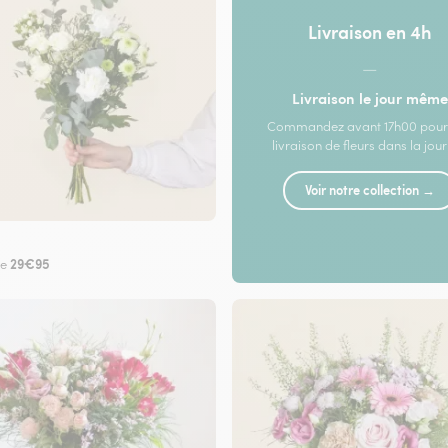
Livraison en 4h
—
Livraison le jour même
Commandez avant 17h00 pour
livraison de fleurs dans la jou
Voir notre collection →
29€95
de