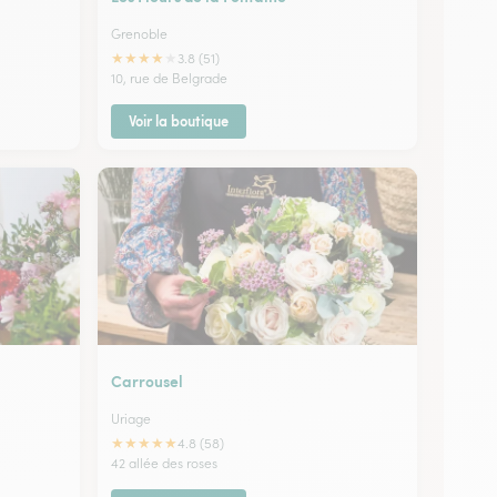
Grenoble
★
★
★
★
★
3.8 (51)
10, rue de Belgrade
Voir la boutique
Carrousel
Uriage
★
★
★
★
★
4.8 (58)
42 allée des roses