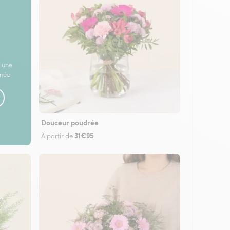
 une
rnée
Douceur poudrée
31€95
À partir de