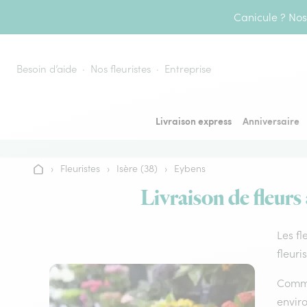
Aller au contenu
Canicule ? Nos 
Besoin d’aide
Nos fleuristes
Entreprise
Livraison express
Anniversaire
›
Fleuristes
›
Isère (38)
›
Eybens
Accueil
Livraison de fleurs
Les fl
fleuri
Comme 
envir