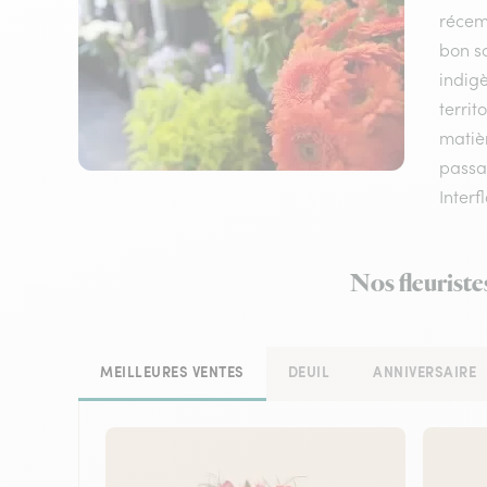
récem
bon sc
indigè
territ
matièr
passan
Interf
Nos fleuriste
MEILLEURES VENTES
DEUIL
ANNIVERSAIRE