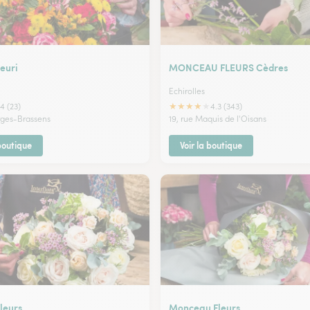
euri
MONCEAU FLEURS Cèdres
Echirolles
★
★
★
★
★
4 (23)
4.3 (343)
rges-Brassens
19, rue Maquis de l'Oisans
 boutique
Voir la boutique
leurs
Monceau Fleurs