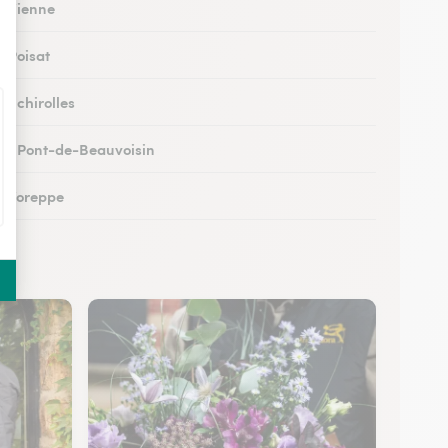
 à Vienne
à Poisat
à Échirolles
 au Pont-de-Beauvoisin
 à Voreppe
 à Chapareillan
 à Beaurepaire