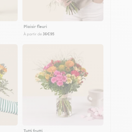
Plaisir fleuri
36€95
À partir de
Tutti frutti