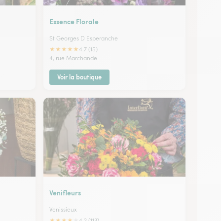
Essence Florale
St Georges D Esperanche
★
★
★
★
★
4.7 (15)
4, rue Marchande
Voir la boutique
Venifleurs
Venissieux
★
★
★
★
★
4.2 (113)