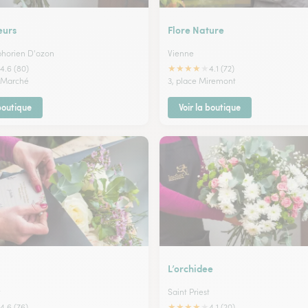
eurs
Flore Nature
phorien D'ozon
Vienne
★
★
★
★
★
4.6 (80)
4.1 (72)
u Marché
3, place Miremont
 boutique
Voir la boutique
L’orchidee
t
Saint Priest
★
★
★
★
★
4.6 (76)
4.1 (20)