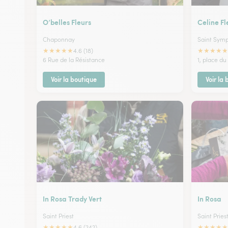
O’belles Fleurs
Celine Fl
Chaponnay
Saint Sym
★
★
★
★
★
★
★
★
★
★
4.6 (18)
6 Rue de la Résistance
1, place d
Voir la boutique
Voir la
In Rosa Trady Vert
In Rosa
Saint Priest
Saint Pries
★
★
★
★
★
★
★
★
★
★
4.6 (242)