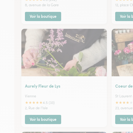
8, avenue de la Gare
12, place C
Voir la boutique
Voir la
Aurely Fleur de Lys
Coeur de 
Vienne
St Laurent
★
★
★
★
★
★
★
★
★
★
4.5 (33)
2, Rue de l'Isle
23, avenue
Voir la boutique
Voir la