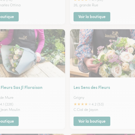
harles Ottina
26, grande Rue
 boutique
Voir la boutique
Fleurs Sas Jl Floraison
Les Sens des Fleurs
 de Mure
Grigny
★
★
★
★
★
4.1 (228)
4.2 (53)
 Jean Moulin
C.Cial de Jayon
 boutique
Voir la boutique