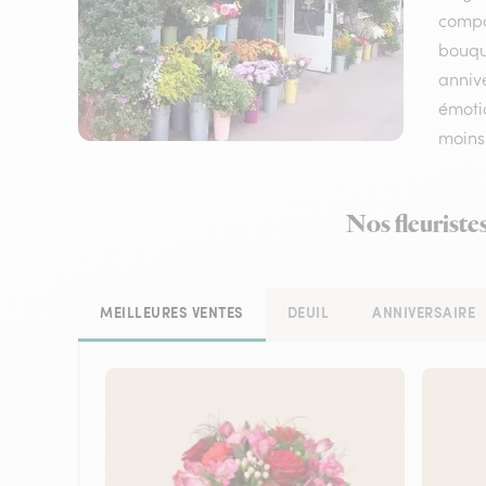
compos
bouqu
annive
émotio
moins
Nos fleuriste
MEILLEURES VENTES
DEUIL
ANNIVERSAIRE