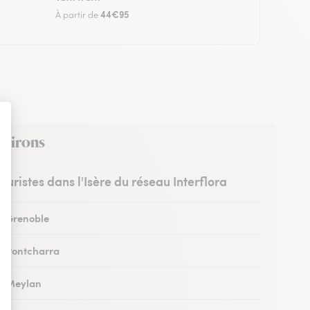
44€95
À partir de
nvirons
leuristes dans l'Isère du réseau Interflora
 à Grenoble
 à Pontcharra
 à Meylan