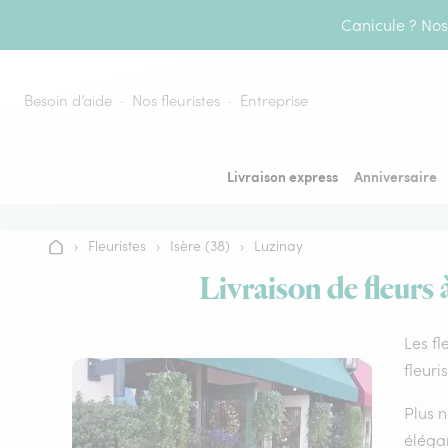
Aller au contenu
Canicule ? Nos 
Besoin d’aide
Nos fleuristes
Entreprise
Livraison express
Anniversaire
›
Fleuristes
›
Isère (38)
›
Luzinay
Accueil
Livraison de fleurs 
Les fl
fleuri
Plus n
élégan