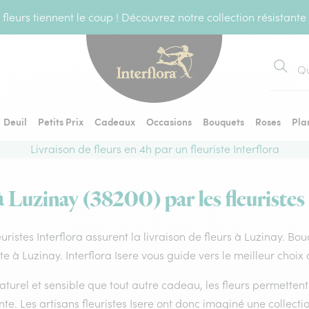
fleurs tiennent le coup ! Découvrez notre collection résistante
Recher
Deuil
Petits Prix
Cadeaux
Occasions
Bouquets
Roses
Pla
Livraison de fleurs en 4h par un fleuriste Interflora
à Luzinay (38200) par les fleuristes
euristes Interflora assurent la livraison de fleurs à Luzinay. Bo
ste à Luzinay. Interflora Isere vous guide vers le meilleur choix
aturel et sensible que tout autre cadeau, les fleurs permette
te. Les artisans fleuristes Isere ont donc imaginé une collectio