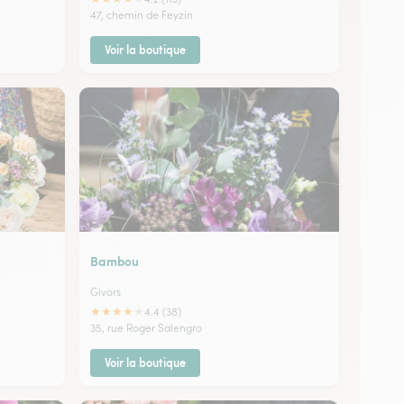
47, chemin de Feyzin
Voir la boutique
Bambou
Givors
★
★
★
★
★
4.4 (38)
35, rue Roger Salengro
Voir la boutique