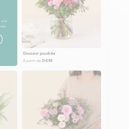
 une
rnée
Douceur poudrée
31€95
À partir de