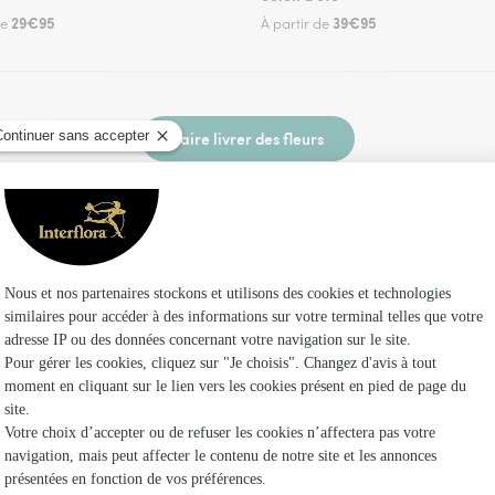
29€95
39€95
de
À partir de
Faire livrer des fleurs
z un fleuriste Interflora à Luzinay et dans ses e
Les f
Fleuristes
Fleuristes
Fleuristes