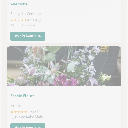
Anemone
Bourg des Comptes
★
★
★
★
★
4.9 (140)
33 rue de la gare
Voir la boutique
Escale Fleurs
Rennes
★
★
★
★
★
4.6 (81)
61, rue de Saint Malo
Voir la boutique