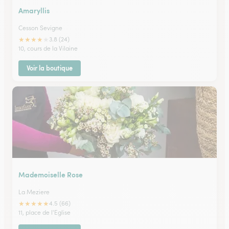
Amaryllis
Cesson Sevigne
★
★
★
★
★
3.8 (24)
10, cours de la Vilaine
Voir la boutique
Mademoiselle Rose
La Meziere
★
★
★
★
★
4.5 (66)
11, place de l'Eglise