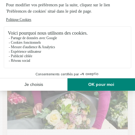
Il Etait Une Fleur
Orgeres
★
★
★
★
★
4.4 (43)
1, place de la Mairie
Voir la boutique