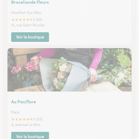
Broceliande Fleurs
Montfort Sur Meu
★
★
★
★
★
4.5 (48)
15, rue Saint Nicolas
Voir la boutique
Au Paciflore
Pace
★
★
★
★
★
4.5 (53)
4, avenue Le Brix
Voir la boutique