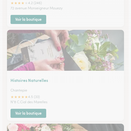
★
★
★
★
★
4.2 (246)
72 avenue Monseigneur Mouezy
Voir la boutique
Histoires Naturelles
Chantepie
★
★
★
★
★
4.5 (33)
N°8 C.Cial des Marelles
Voir la boutique