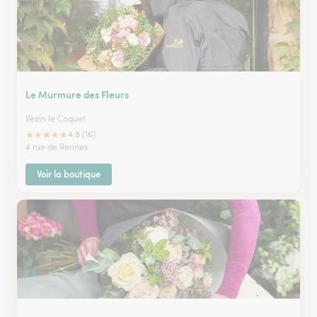
Le Murmure des Fleurs
Vezin le Coquet
★
★
★
★
★
4.8 (16)
4 rue de Rennes
Voir la boutique