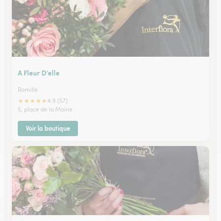
A Fleur D’elle
Romille
★
★
★
★
★
4.9 (57)
5, place de la Mairie
Voir la boutique