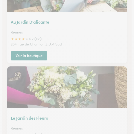
Au Jardin D’alicante
Rennes
★
★
★
★
★
4.2 (133)
204, rue de Chatillon Z.U.P. Sud
Voir la boutique
Le Jardin des Fleurs
Rennes