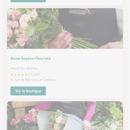
Anne Sophie Fleuriste
Noyal Sur Seiche
★
★
★
★
★
4.5 (40)
8, rue de Rennes Le Castelia
Voir la boutique