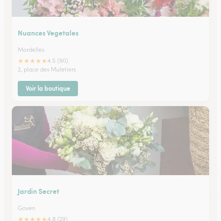
Nuances Vegetales
Mordelles
★
★
★
★
★
4.5 (90)
2, place des Muletiers
Voir la boutique
Jardin Secret
Goven
★
★
★
★
★
4.8 (29)