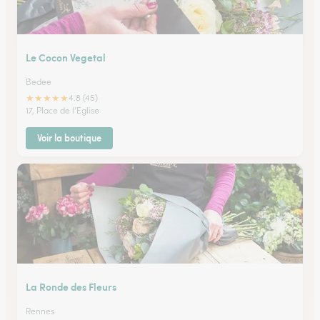
Le Cocon Vegetal
Bedee
★
★
★
★
★
4.8 (45)
17, Place de l'Eglise
Voir la boutique
La Ronde des Fleurs
Rennes