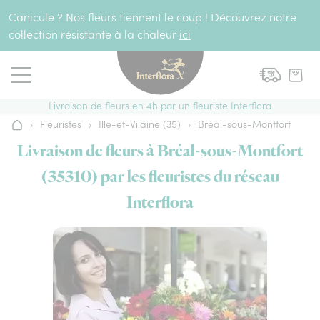
Aller au contenu
Canicule ? Nos fleurs tiennent le coup ! Découvrez notre
collection résistante à la chaleur
ici
Livraison de fleurs en 4h par un fleuriste Interflora
›
Fleuristes
›
Ille-et-Vilaine (35)
›
Bréal-sous-Montfort
Accueil
Livraison de fleurs à Bréal-sous-Montfort
(35310) par les fleuristes du réseau
Interflora