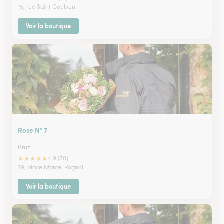
15, rue Saint Goulven
Voir la boutique
Rose N° 7
Bruz
★
★
★
★
★
4.9 (70)
29, place Marcel Pagnol
Voir la boutique