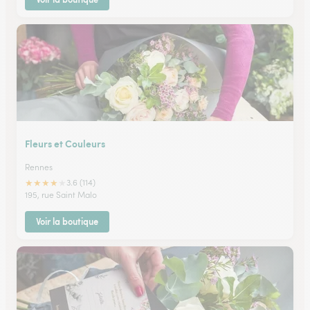
Fleurs et Couleurs
Rennes
★
★
★
★
★
3.6 (114)
195, rue Saint Malo
Voir la boutique