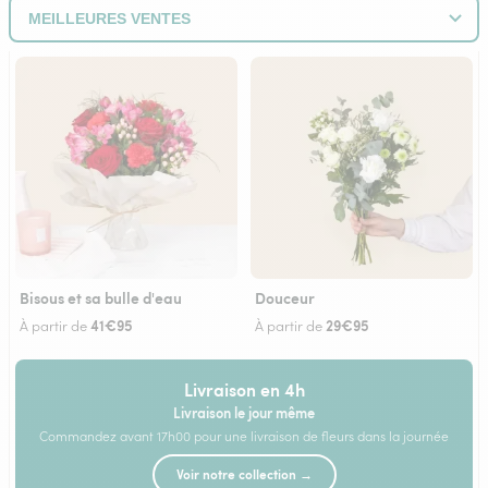
Bisous et sa bulle d'eau
Douceur
41€95
29€95
À partir de
À partir de
Livraison en 4h
Livraison le jour même
Commandez avant 17h00 pour une livraison de fleurs dans la journée
Voir notre collection →