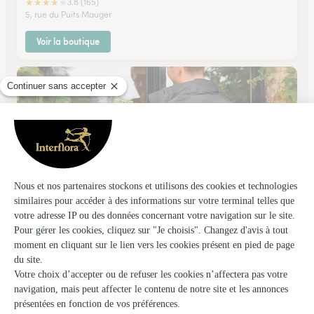
★
★
★
★
★
3.8 (165)
5, rue du Puits Mauger
Voir la boutique
Le Cocon Vegetal
Iffendic
★
★
★
★
★
4.8 (45)
13 rue de Gael
Voir la boutique